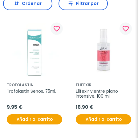
Ordenar
Filtrar por
favorite_border
favorite_border
TROFOLASTIN
ELIFEXIR
Trofolastin Senos, 75ml.
Elifexir vientre plano 
intensive, 100 ml
9,95 €
18,90 €
Añadir al carrito
Añadir al carrito