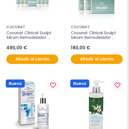
COCUNAT
COCUNAT
Cocunat Clinical Sculpt 
Cocunat Clinical Sculpt 
Sérum Remodelador 
Sérum Remodelador 
Corporal, 3 aplicaciones
Corporal, 1 aplicación
490,00 €
180,00 €
Añadir al carrito
Añadir al carrito
Nuevo
Nuevo
favorite_border
favorite_border