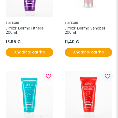
ELIFEXIR
ELIFEXIR
Elifexir Dermo Fitness, 
Elifexir Dermo Senobell, 
200ml.
200ml.
13,95 €
11,40 €
Añadir al carrito
Añadir al carrito
favorite_border
favorite_border