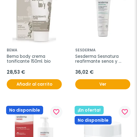
BEMA
SESDERMA
Bema body crema 
Sesderma Sesnatura 
tonificante 150ml. bio
reafirmante senos y 
cuerpo, 250 ml
28,53 €
36,02 €
Añadir al carrito
Ver
No disponible
¡En oferta!
favorite_border
favorite_border
No disponible