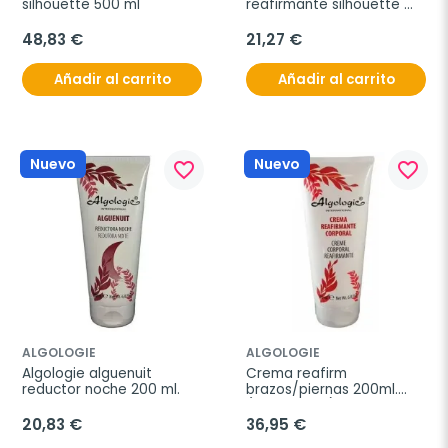
silhouette 500 ml
reafirmante silhouette 
bio 125 ml
48,83 €
21,27 €
Añadir al carrito
Añadir al carrito
Nuevo
Nuevo
favorite_border
favorite_border
ALGOLOGIE
ALGOLOGIE
Algologie alguenuit 
Crema reafirm 
reductor noche 200 ml.
brazos/piernas 200ml.
(prof.ref.318)
20,83 €
36,95 €