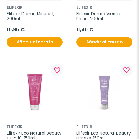
ELIFEXIR
ELIFEXIR
Elifexir Dermo Minucell, 
Elifexir Dermo Vientre 
200ml.
Plano, 200ml.
10,95 €
11,40 €
Añadir al carrito
Añadir al carrito
favorite_border
favorite_border
ELIFEXIR
ELIFEXIR
Elifexir Eco Natural Beauty 
Elifexir Eco Natural Beauty 
Culo 10, 150ml.
Fitness, 150ml.