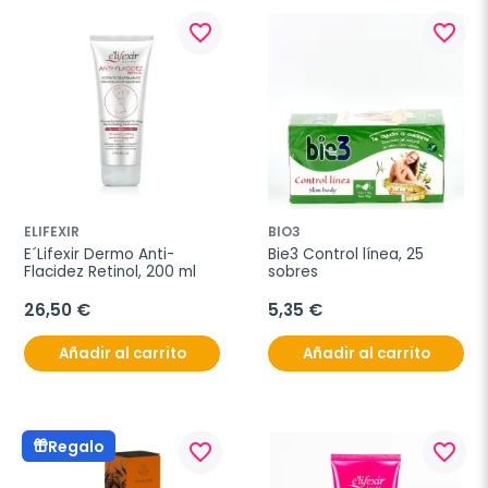
favorite_border
favorite_border
ELIFEXIR
BIO3
E´Lifexir Dermo Anti-
Bie3 Control línea, 25 
Flacidez Retinol, 200 ml
sobres
26,50 €
5,35 €
Añadir al carrito
Añadir al carrito
Regalo
favorite_border
favorite_border