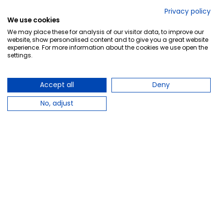
crema reafirmante 
Energizante, 200 ml
Privacy policy
tonificante, 200 ml
We use cookies
33,80 €
5,80 €
We may place these for analysis of our visitor data, to improve our
website, show personalised content and to give you a great website
Ver
Ver
experience. For more information about the cookies we use open the
settings.
Volver arriba
Accept all
Deny
No, adjust
Mostrando 1 - 40 de 40 productos
Comprar productos de Reafirmantes
keyboard_arrow_left
keyboard_arrow_right
corporales por marcas
Anteri
Sig