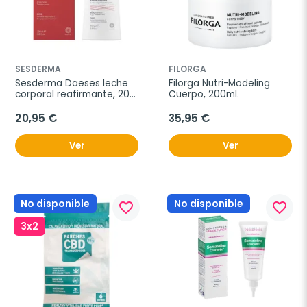
SESDERMA
FILORGA
Sesderma Daeses leche 
Filorga Nutri-Modeling 
corporal reafirmante, 200 
Cuerpo, 200ml.
ml
20,95 €
35,95 €
Ver
Ver
No disponible
No disponible
favorite_border
favorite_border
3x2