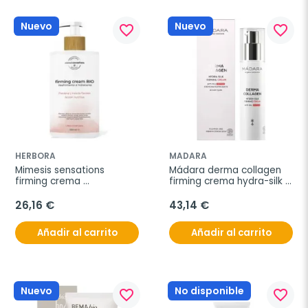
Nuevo
Nuevo
favorite_border
favorite_border
HERBORA
MADARA
Mimesis sensations 
Mádara derma collagen 
firming crema 
firming crema hydra-silk 
reafirmante 500ml
50ml
26,16 €
43,14 €
Añadir al carrito
Añadir al carrito
Nuevo
No disponible
favorite_border
favorite_border