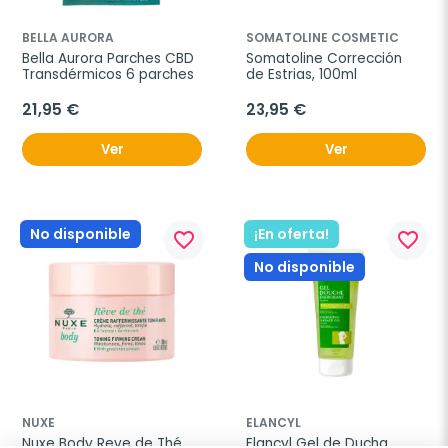
BELLA AURORA
SOMATOLINE COSMETIC
Bella Aurora Parches CBD 
Somatoline Corrección 
Transdérmicos 6 parches
de Estrias, 100ml
21,95 €
23,95 €
Ver
Ver
No disponible
¡En oferta!
favorite_border
favorite_border
No disponible
NUXE
ELANCYL
Nuxe Body Reve de Thé 
Elancyl Gel de Ducha 