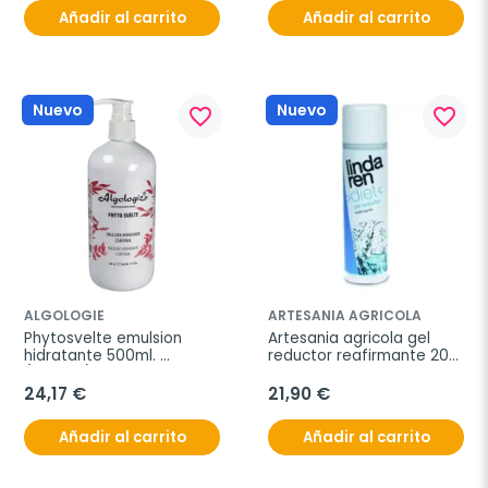
Añadir al carrito
Añadir al carrito
Nuevo
Nuevo
favorite_border
favorite_border
ALGOLOGIE
ARTESANIA AGRICOLA
Phytosvelte emulsion 
Artesania agricola gel 
hidratante 500ml. 
reductor reafirmante 200 
(ref.200)
ml
24,17 €
21,90 €
Añadir al carrito
Añadir al carrito