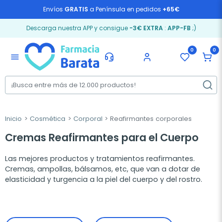
Envíos
GRATIS
a Península en pedidos
+65€
Descarga nuestra APP y consigue
-3€ EXTRA
:
APP-FB
;)
0
0
menu
Inicio
Cosmética
Corporal
Reafirmantes corporales
Cremas Reafirmantes para el Cuerpo
Las mejores productos y tratamientos reafirmantes.
Cremas, ampollas, bálsamos, etc, que van a dotar de
elasticidad y turgencia a la piel del cuerpo y del rostro.