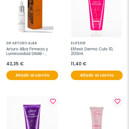
DR ARTURO ALBA
ELIFEXIR
Arturo Alba Firmeza y 
Elifexir Dermo Culo 10, 
Luminosidad DMAE-
200ml.
Ursólico, 30 ml
43,35 €
11,40 €
Añadir al carrito
Añadir al carrito
favorite_border
favorite_border