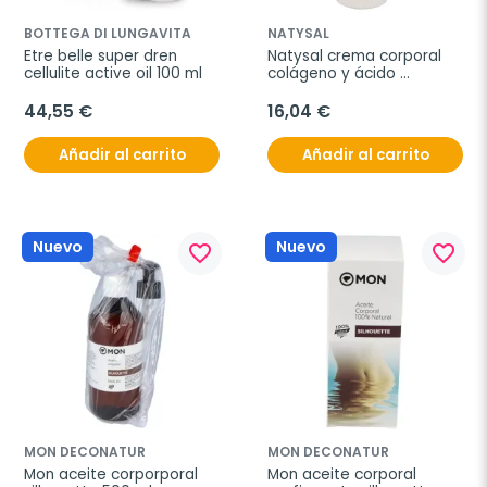
BOTTEGA DI LUNGAVITA
NATYSAL
Etre belle super dren 
Natysal crema corporal 
cellulite active oil 100 ml
colágeno y ácido 
hialurónico 300 ml
44,55 €
16,04 €
Añadir al carrito
Añadir al carrito
Nuevo
Nuevo
favorite_border
favorite_border
MON DECONATUR
MON DECONATUR
Mon aceite corporporal 
Mon aceite corporal 