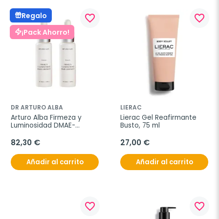
Regalo
favorite_border
favorite_border
¡Pack Ahorro!
DR ARTURO ALBA
LIERAC
Arturo Alba Firmeza y 
Lierac Gel Reafirmante 
Luminosidad DMAE-
Busto, 75 ml
Ursólico, Oferta Duplo 
2x30 ml
82,30 €
27,00 €
Añadir al carrito
Añadir al carrito
favorite_border
favorite_border