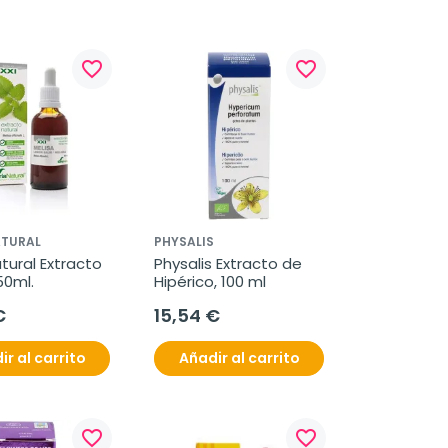
favorite_border
favorite_border
ATURAL
PHYSALIS
tural Extracto 
Physalis Extracto de 
50ml.
Hipérico, 100 ml
€
15,54 €
ir al carrito
Añadir al carrito
favorite_border
favorite_border