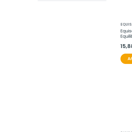
EQUI
Equis
Equil
31 ml
15,8
Añ