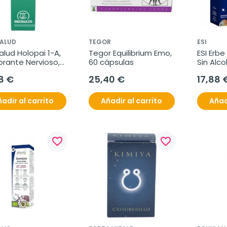
SALUD
TEGOR
ESI
alud Holopai 1-A, 
Tegor Equilibrium Emo, 
ESI Erbe
ibrante Nervioso, 
60 cápsulas
Sin Alco
8 €
25,40 €
17,88 
adir al carrito
Añadir al carrito
Añad
favorite_border
favorite_border