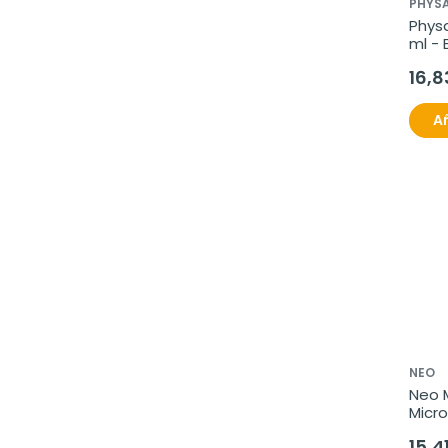
PHYSA
Physa
ml - 
16,8
Añ
NEO
Neo M
Micro
cápsu
15,4