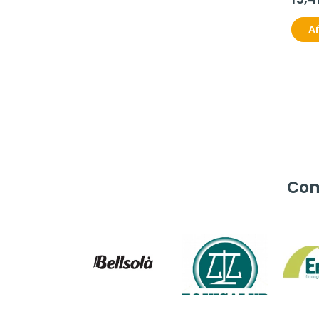
Añ
Com