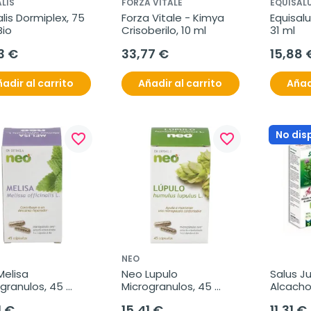
LIS
FORZA VITALE
EQUISAL
lis Dormiplex, 75 
Forza Vitale - Kimya 
Equisalu
Bio
Crisoberilo, 10 ml
31 ml
3 €
33,77 €
15,88 
adir al carrito
Añadir al carrito
Añad
No dis
favorite_border
favorite_border
NEO
elisa 
Neo Lupulo 
Salus Ju
granulos, 45 
Microgranulos, 45 
Alcacho
las.
Cápsulas.
1 €
15,41 €
11,31 €