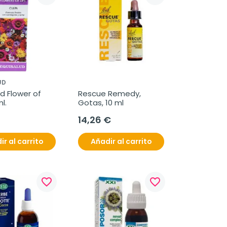
UD
d Flower of 
Rescue Remedy, 
ml.
Gotas, 10 ml
14,26 €
ir al carrito
Añadir al carrito
favorite_border
favorite_border