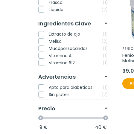
Frasco
1
Líquido
2
Ingredientes Clave
Extracto de ajo
1
Melisa
2
Mucopolisacáridos
1
FENIO
Fenio
Vitamina A
1
Melis
Vitamina B12
1
de 2
39,
Advertencias
Añ
Apto para diabéticos
1
Sin gluten
2
Precio
9
€
40
€