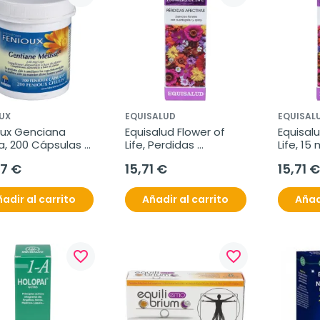
UX
EQUISALUD
EQUISAL
ux Genciana 
Equisalud Flower of 
Equisalu
a, 200 Cápsulas 
Life, Perdidas 
Life, 15 
40 mg.
Afectivas, 15 ml
07 €
15,71 €
15,71 €
adir al carrito
Añadir al carrito
Añad
favorite_border
favorite_border