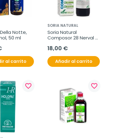
SORIA NATURAL
 Della Notte, 
Soria Natural 
hol, 50 ml
Composor 28 Nerval 
Complex, 50 ml
€
18,00 €
ir al carrito
Añadir al carrito
favorite_border
favorite_border