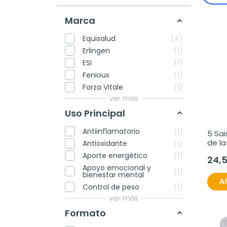
Marca
Equisalud
4
Erlingen
1
ESI
1
Fenioux
1
Forza Vitale
1
ver más
Uso Principal
Antiinflamatorio
1
5 Sais
de la
Antioxidante
1
Aporte energético
1
24,
Apoyo emocional y
1
bienestar mental
Añ
Control de peso
1
ver más
Formato