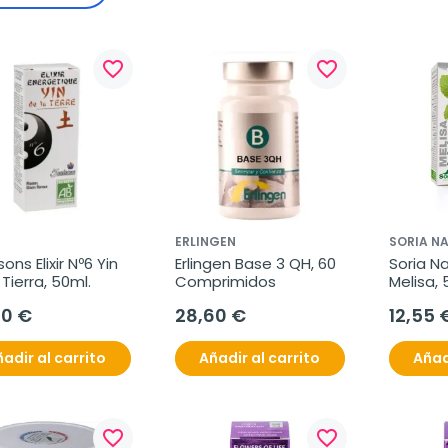
favorite_border
favorite_border
ERLINGEN
SORIA N
ons Elixir Nº6 Yin 
Erlingen Base 3 QH, 60 
Soria Na
 Tierra, 50ml.
Comprimidos
Melisa, 
50 €
28,60 €
12,55 
adir al carrito
Añadir al carrito
Añad
favorite_border
favorite_border