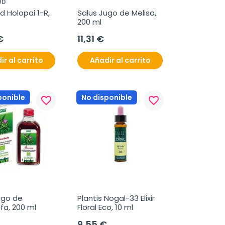
UD
d Holopai 1-R, 
Salus Jugo de Melisa, 
200 ml
€
11,31 €
ir al carrito
Añadir al carrito
ponible
No disponible
favorite_border
favorite_border
go de 
Plantis Nogal-33 Elixir 
fa, 200 ml
Floral Eco, 10 ml
9,55 €