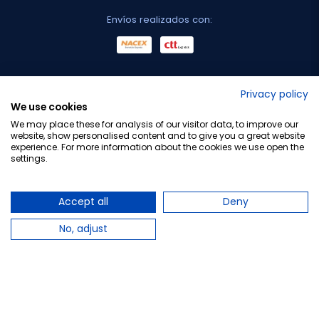
Envíos realizados con:
No lo decimos nosotros...
Privacy policy
We use cookies
¡Tu opinión es importante!
We may place these for analysis of our visitor data, to improve our
website, show personalised content and to give you a great website
experience. For more information about the cookies we use open the
settings.
Copyright © 2010-2026 Farmacia Barata S.L. Todos los
derechos reservados.
Accept all
Deny
No, adjust