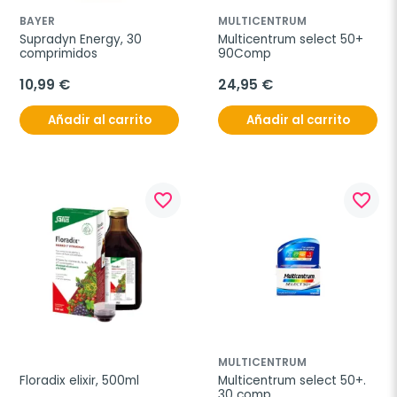
BAYER
MULTICENTRUM
Supradyn Energy, 30 
Multicentrum select 50+ 
comprimidos
90Comp
10,99 €
24,95 €
Añadir al carrito
Añadir al carrito
favorite_border
favorite_border
MULTICENTRUM
Floradix elixir, 500ml
Multicentrum select 50+. 
30 comp