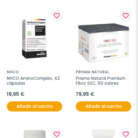
favorite_border
favorite_border
NHCO
PRISMA NATURAL
NHCO AminoComplex, 42 
Prisma Natural Premium 
cápsulas
Fibro SSC, 60 sobres
19,95 €
79,95 €
Añadir al carrito
Añadir al carrito
favorite_border
favorite_border