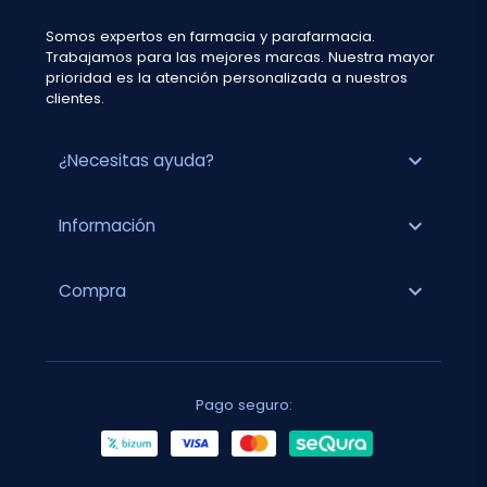
Somos expertos en farmacia y parafarmacia.
Trabajamos para las mejores marcas. Nuestra mayor
prioridad es la atención personalizada a nuestros
clientes.
expand_more
¿Necesitas ayuda?
expand_more
Información
expand_more
Compra
Pago seguro: