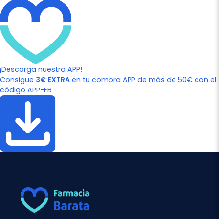
¡Descarga nuestra APP!
Consigue
3€ EXTRA
en tu compra APP de más de 50€ con el
código APP-FB