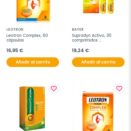
LEOTRON
BAYER
Leotron Complex, 60 
Supradyn Activo, 30 
cápsulas
comprimidos 
efervescentes
16,95 €
19,24 €
Añadir al carrito
Añadir al carrito
favorite_border
favorite_border