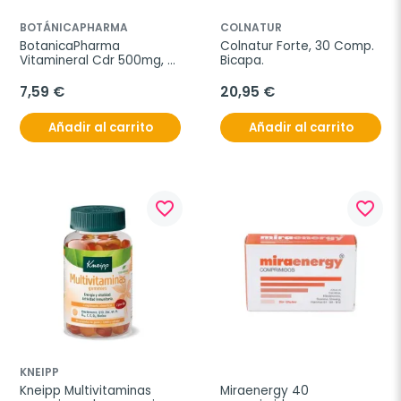
BOTÁNICAPHARMA
COLNATUR
BotanicaPharma 
Colnatur Forte, 30 Comp. 
Vitamineral Cdr 500mg, 
Bicapa.
60 comprimidos
7,59 €
20,95 €
Añadir al carrito
Añadir al carrito
favorite_border
favorite_border
KNEIPP
Kneipp Multivitaminas 
Miraenergy 40 