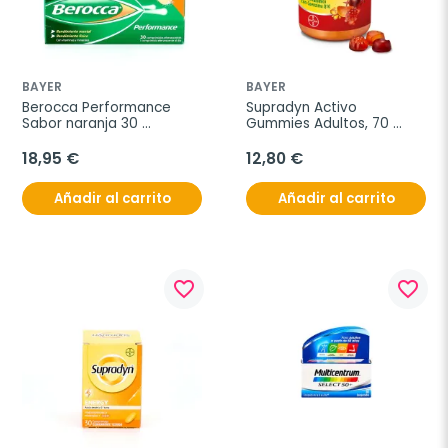
BAYER
BAYER
Berocca Performance 
Supradyn Activo 
Sabor naranja 30 
Gummies Adultos, 70 
Comprimidos 
gummies
efervescentes
18,95 €
12,80 €
Añadir al carrito
Añadir al carrito
favorite_border
favorite_border