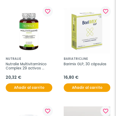
favorite_border
favorite_border
NUTRALIE
BARIATRICLINE
Nutralie Multivitamínico 
Barimix GLP, 30 cápsulas
Complex 29 activos 
contra la fatiga, 60 
cápsulas
20,32 €
16,80 €
Añadir al carrito
Añadir al carrito
favorite_border
favorite_border