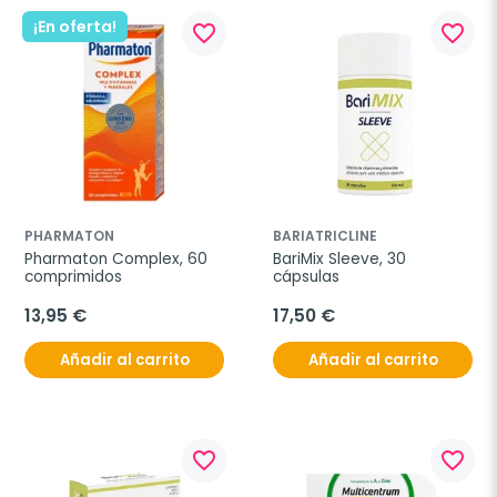
¡En oferta!
favorite_border
favorite_border
PHARMATON
BARIATRICLINE
Pharmaton Complex, 60 
BariMix Sleeve, 30 
comprimidos
cápsulas
13,95 €
17,50 €
Añadir al carrito
Añadir al carrito
favorite_border
favorite_border