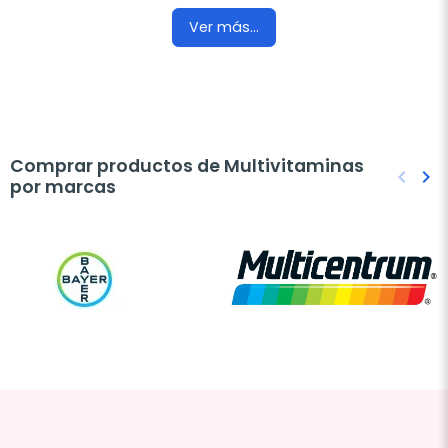
Ver más...
Comprar productos de Multivitaminas
keyboard_arrow_left
keyboard_arrow_right
por marcas
Anteri
Sig