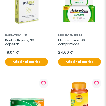
BARIATRICLINE
MULTICENTRUM
BariMix Bypass, 30 
Multicentrum, 90 
cápsulas
comprimidos
18,04 €
24,60 €
Añadir al carrito
Añadir al carrito
favorite_border
favorite_border