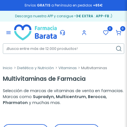
Envíos
GRATIS
a Península en pedidos
+65€
Descarga nuestra APP y consigue
-3€ EXTRA
:
APP-FB
;)
0
0
menu
Inicio
Dietética y Nutrición
Vitaminas
Multivitaminas
Multivitaminas de Farmacia
Selección de marcas de vitaminas de venta en farmacias.
Marcas como
Supradyn, Multicentrum, Berocca,
Pharmaton
y muchas mas.