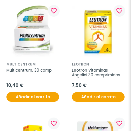
favorite_border
favorite_border
MULTICENTRUM
LEOTRON
Multicentrum, 30 comp.
Leotron Vitaminas 
Angelini 30 comprimidos
10,40 €
7,50 €
Añadir al carrito
Añadir al carrito
favorite_border
favorite_border