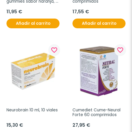
gummies sabor naranja, 
comprimidos
60 gominolas
11,95 €
17,55 €
Añadir al carrito
Añadir al carrito
favorite_border
favorite_border
Neurobrain 10 ml, 10 viales
Cumediet Cume-Neural 
Forte 60 comprimidos
15,30 €
27,95 €