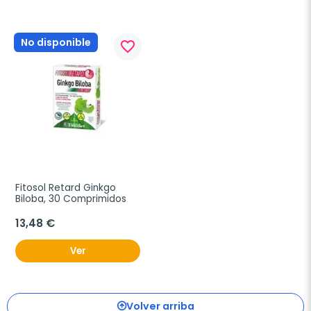
No disponible
favorite_border
Fitosol Retard Ginkgo 
Biloba, 30 Comprimidos
13,48 €
Ver
Volver arriba