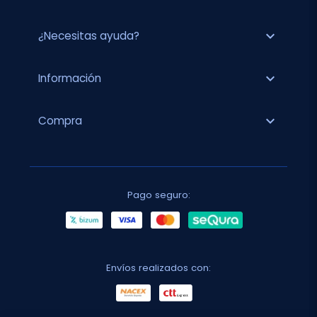
expand_more
¿Necesitas ayuda?
expand_more
Información
expand_more
Compra
Pago seguro:
Envíos realizados con: