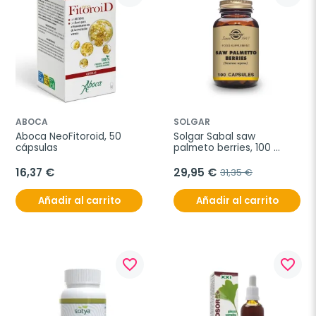
ABOCA
SOLGAR
Aboca NeoFitoroid, 50 
Solgar Sabal saw 
cápsulas
palmeto berries, 100 
cápsulas vegetales
16,37 €
29,95 €
31,35 €
Añadir al carrito
Añadir al carrito
favorite_border
favorite_border