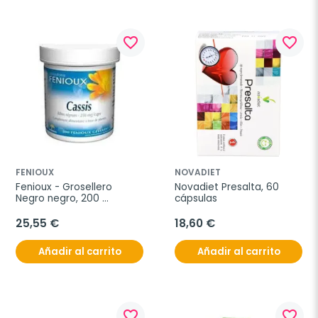
favorite_border
favorite_border
FENIOUX
NOVADIET
Fenioux - Grosellero 
Novadiet Presalta, 60 
Negro negro, 200 
cápsulas
cápsulas
25,55 €
18,60 €
Añadir al carrito
Añadir al carrito
favorite_border
favorite_border