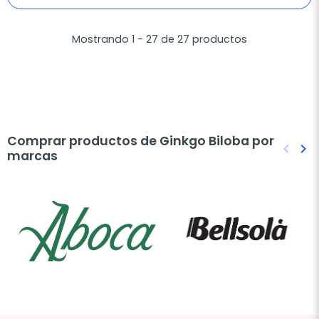
Mostrando 1 - 27 de 27 productos
Comprar productos de Ginkgo Biloba por
keyboard_arrow_left
keyboard_arrow_right
marcas
Anteri
Sig