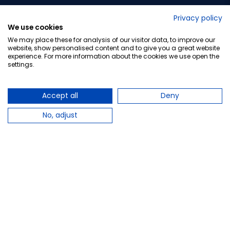
No lo decimos nosotros...
Privacy policy
We use cookies
¡Tu opinión es importante!
We may place these for analysis of our visitor data, to improve our
website, show personalised content and to give you a great website
experience. For more information about the cookies we use open the
settings.
Copyright © 2010-2026 Farmacia Barata S.L. Todos los
derechos reservados.
Accept all
Deny
No, adjust