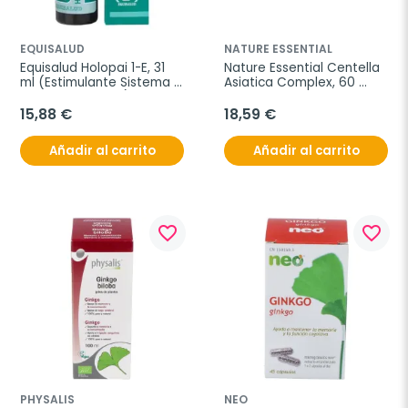
EQUISALUD
NATURE ESSENTIAL
Equisalud Holopai 1-E, 31 
Nature Essential Centella 
ml (Estimulante Sistema 
Asiatica Complex, 60 
Nervioso Central)
Comprimidos
15,88 €
18,59 €
Añadir al carrito
Añadir al carrito
favorite_border
favorite_border
PHYSALIS
NEO