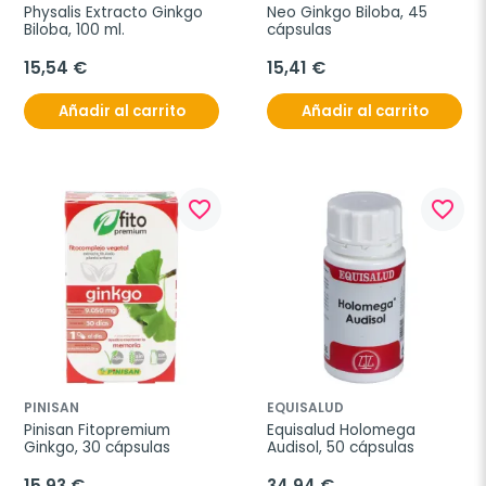
Physalis Extracto Ginkgo 
Neo Ginkgo Biloba, 45 
Biloba, 100 ml.
cápsulas
15,54 €
15,41 €
Añadir al carrito
Añadir al carrito
favorite_border
favorite_border
PINISAN
EQUISALUD
Pinisan Fitopremium 
Equisalud Holomega 
Ginkgo, 30 cápsulas
Audisol, 50 cápsulas
15,93 €
34,94 €