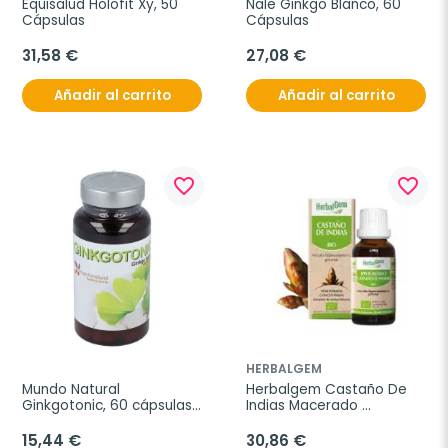
Equisalud Holofit Xy, 50 
Nale Ginkgo Blanco, 60 
Cápsulas
Cápsulas
31,58 €
27,08 €
Añadir al carrito
Añadir al carrito
favorite_border
favorite_border
HERBALGEM
Mundo Natural 
Herbalgem Castaño De 
Ginkgotonic, 60 cápsulas 
Indias Macerado 
de 420 mg
Glicerinado, 50 ml
15,44 €
30,86 €