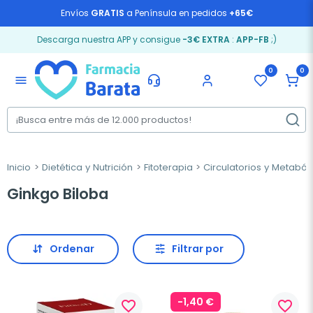
Envíos
GRATIS
a Península en pedidos
+65€
Descarga nuestra APP y consigue
-3€ EXTRA
:
APP-FB
;)
0
0
menu
Inicio
Dietética y Nutrición
Fitoterapia
Circulatorios y Metaból
Ginkgo Biloba
Ordenar
Filtrar por
-1,40 €
favorite_border
favorite_border