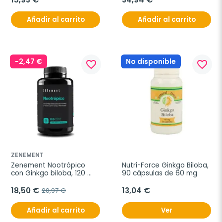
Añadir al carrito
Añadir al carrito
-2,47 €
No disponible
favorite_border
favorite_border
ZENEMENT
Zenement Nootrópico 
Nutri-Force Ginkgo Biloba, 
con Ginkgo biloba, 120 
90 cápsulas de 60 mg
cápsulas veganas
18,50 €
13,04 €
20,97 €
Añadir al carrito
Ver