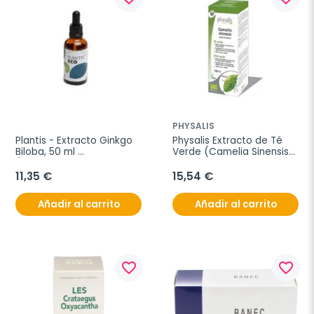
PHYSALIS
Plantis - Extracto Ginkgo 
Physalis Extracto de Té 
Biloba, 50 ml 
Verde (Camelia Sinensis), 
(Complemento 
100 ml
Alimenticio)
11,35 €
15,54 €
Añadir al carrito
Añadir al carrito
favorite_border
favorite_border