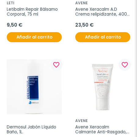
LETI
AVENE
Letibalm Repair Bálsamo 
Avene Xeracalm A.D 
Corporal, 75 ml
Crema relipidizante, 400 
ml
9,50 €
23,50 €
Añadir al carrito
Añadir al carrito
favorite_border
favorite_border
AVENE
Dermosul Jabón Líquido 
Avene Xeracalm 
Baño, 1L.
Calmante Anti-Rasgado, 
40 ml