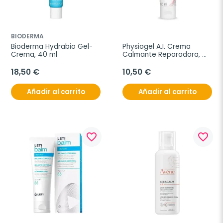
BIODERMA
Bioderma Hydrabio Gel-
Physiogel A.I. Crema 
Crema, 40 ml
Calmante Reparadora, 
50 ml
18,50 €
10,50 €
Añadir al carrito
Añadir al carrito
favorite_border
favorite_border