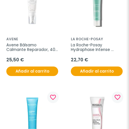
AVENE
LA ROCHE-POSAY
Avene Bálsamo 
La Roche-Posay 
Calmante Reparador, 40 
Hydraphase Intense 
ml.
Textura Rica, 40  ml.
25,50 €
22,70 €
Añadir al carrito
Añadir al carrito
favorite_border
favorite_border