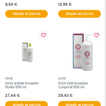
8,50 €
12,95 €
Añadir al carrito
Añadir al carrito
favorite_border
favorite_border
IOOX
IOOX
IOOX AVENA Emulsión 
IOOX SOR Emulsión 
Fluida 500 ml.
Corporal 500 ml
27,44 €
29,43 €
Añadir al carrito
Añadir al carrito