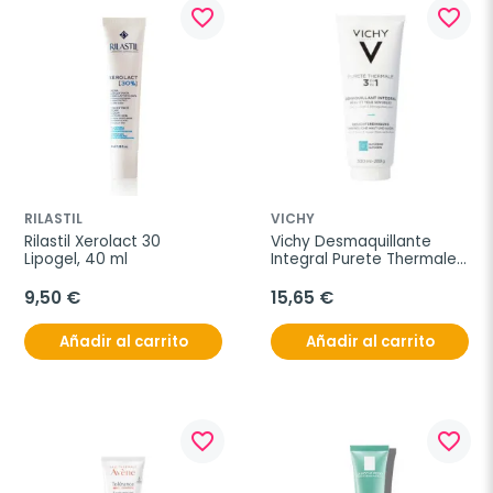
favorite_border
favorite_border
RILASTIL
VICHY
Rilastil Xerolact 30 
Vichy Desmaquillante 
Lipogel, 40 ml
Integral Purete Thermale 
3 en 1, 300 ml
9,50 €
15,65 €
Añadir al carrito
Añadir al carrito
favorite_border
favorite_border