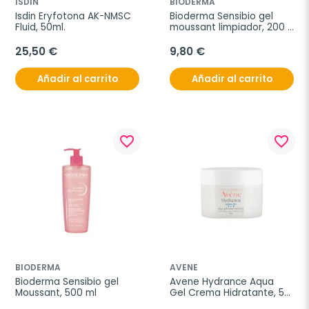
ISDIN
BIODERMA
Isdin Eryfotona AK-NMSC 
Bioderma Sensibio gel 
Fluid, 50ml.
moussant limpiador, 200 
ml
25,50 €
9,80 €
Añadir al carrito
Añadir al carrito
favorite_border
favorite_border
BIODERMA
AVENE
Bioderma Sensibio gel 
Avene Hydrance Aqua 
Moussant, 500 ml
Gel Crema Hidratante, 50 
ml