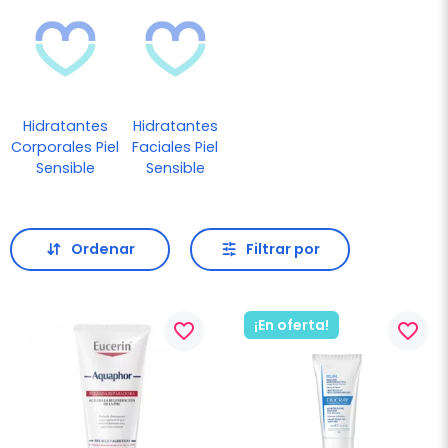
Hidratantes
Hidratantes
Corporales Piel
Faciales Piel
Sensible
Sensible
Ordenar
Filtrar por
¡En oferta!
favorite_border
favorite_border