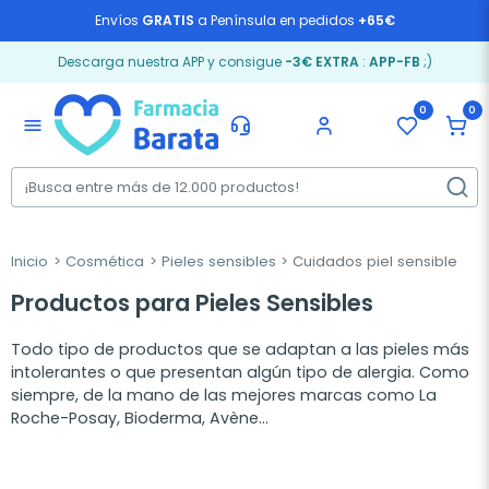
Envíos
GRATIS
a Península en pedidos
+65€
Descarga nuestra APP y consigue
-3€ EXTRA
:
APP-FB
;)
0
0
menu
Inicio
Cosmética
Pieles sensibles
Cuidados piel sensible
Productos para Pieles Sensibles
Todo tipo de productos que se adaptan a las pieles más
intolerantes o que presentan algún tipo de alergia. Como
siempre, de la mano de las mejores marcas como La
Roche-Posay, Bioderma, Avène...