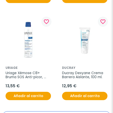
favorite_border
favorite_border
URIAGE
DUCRAY
Uriage Xémose C8+ 
Ducray Dexyane Crema 
Bruma SOS Anti-picor, 
Barrera Aislante, 100 ml.
200 ml
13,55 €
12,95 €
Añadir al carrito
Añadir al carrito