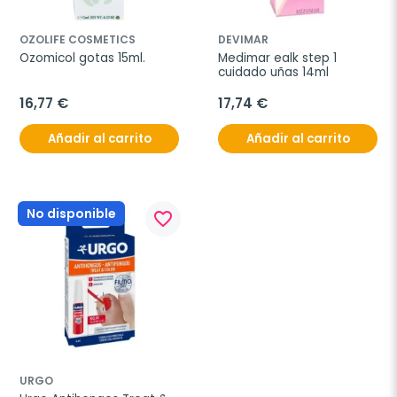
OZOLIFE COSMETICS
DEVIMAR
Ozomicol gotas 15ml.
Medimar ealk step 1 
cuidado uñas 14ml
16,77 €
17,74 €
Añadir al carrito
Añadir al carrito
No disponible
favorite_border
URGO