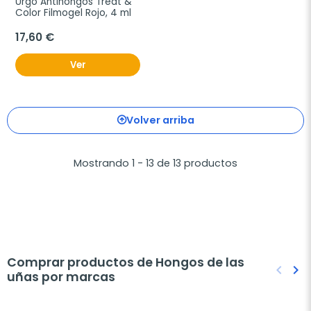
Urgo Antihongos Treat & 
Color Filmogel Rojo, 4 ml
17,60 €
Ver
Volver arriba
Mostrando 1 - 13 de 13 productos
Comprar productos de Hongos de las
keyboard_arrow_left
keyboard_arrow_right
uñas por marcas
Anteri
Sig