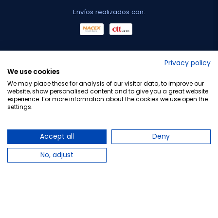
Envíos realizados con:
No lo decimos nosotros...
Privacy policy
We use cookies
¡Tu opinión es importante!
We may place these for analysis of our visitor data, to improve our
website, show personalised content and to give you a great website
experience. For more information about the cookies we use open the
settings.
Copyright © 2010-2026 Farmacia Barata S.L. Todos los
derechos reservados.
Accept all
Deny
No, adjust