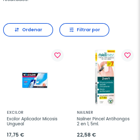
Ordenar
Filtrar por
favorite_border
favorite_border
EXCILOR
NAILNER
Excilor Aplicador Micosis 
Nailner Pincel Antihongos 
Ungueal
2 en 1, 5ml.
17,75 €
22,58 €