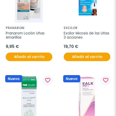
PRANAROM
EXCILOR
Pranarom Loción Uñas 
Excilor Micosis de las Uñas 
Amarillas
3 acciones
9,95 €
19,70 €
Añadir al carrito
Añadir al carrito
Nuevo
Nuevo
favorite_border
favorite_border