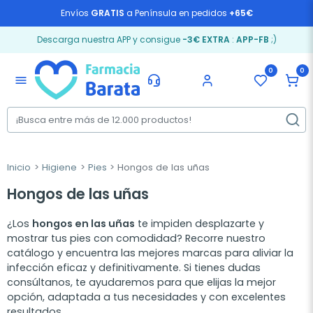
Envíos
GRATIS
a Península en pedidos
+65€
Descarga nuestra APP y consigue
-3€ EXTRA
:
APP-FB
;)
0
0
menu
Inicio
Higiene
Pies
Hongos de las uñas
Hongos de las uñas
¿Los
hongos en las uñas
te impiden desplazarte y
mostrar tus pies con comodidad? Recorre nuestro
catálogo y encuentra las mejores marcas para aliviar la
infección eficaz y definitivamente. Si tienes dudas
consúltanos, te ayudaremos para que elijas la mejor
opción, adaptada a tus necesidades y con excelentes
resultados.