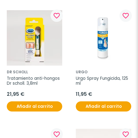
favorite_border
favorite_border
DR SCHOLL
URGO
Tratamiento anti-hongos 
Urgo Spray Fungicida, 125 
Dr scholl. 3,8ml
ml
21,95 €
11,95 €
Añadir al carrito
Añadir al carrito
favorite_border
favorite_border