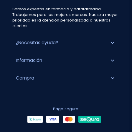
Somos expertos en farmacia y parafarmacia.
Trabajamos para las mejores marcas. Nuestra mayor
prioridad es la atención personalizada a nuestros
clientes.
expand_more
¿Necesitas ayuda?
expand_more
Información
expand_more
Compra
Pago seguro: