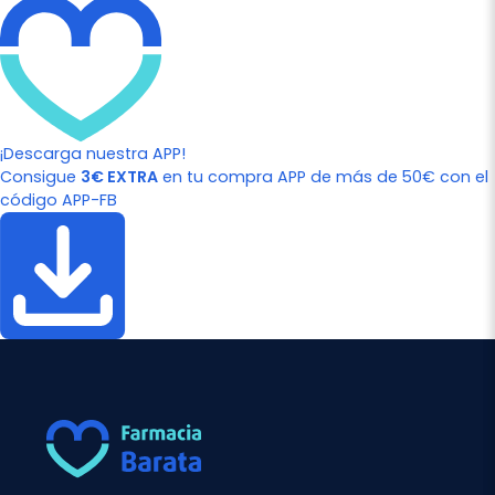
¡Descarga nuestra APP!
Consigue
3€ EXTRA
en tu compra APP de más de 50€ con el
código APP-FB