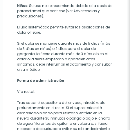
Niños:
Su uso no se recomienda debido a la dosis de
paracetamol que contiene (ver Advertencias y
precauciones).
El uso sistemático permite evitar las oscilaciones de
dolor o fiebre.
Si el dolor se mantiene durante más de 5 días (más
de 3 días en niños) o 2 días para el dolor de
garganta, la fiebre durante más de 3 días o bien el
dolor o la fiebre empeoran o aparecen otros
síntomas, debe interrumpir el tratamiento y consultar
a su médico.
Forma de administración
Vía rectal.
Tras sacar el supositorio del envase, introdúzcalo
profundamente en el recto. Si el supositorio está
demasiado blando para utilizarlo, enfríelo en la
nevera durante 30 minutos o póngalo bajo el chorro
de agua fría antes de quitar la envoltura o, si fuera
necesario después, para evitar su reblandecimiento.