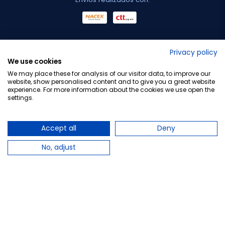
No lo decimos nosotros...
Privacy policy
We use cookies
¡Tu opinión es importante!
We may place these for analysis of our visitor data, to improve our
website, show personalised content and to give you a great website
experience. For more information about the cookies we use open the
settings.
Copyright © 2010-2026 Farmacia Barata S.L. Todos los
derechos reservados.
Accept all
Deny
No, adjust
Total:
5,78 €
−
+
Añadir al carrito