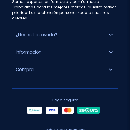
Somos expertos en farmacia y parafarmacia.
Trabajamos para las mejores marcas. Nuestra mayor
prioridad es la atención personalizada a nuestros
clientes.
expand_more
¿Necesitas ayuda?
expand_more
Información
expand_more
Compra
Pago seguro:
Envíos realizados con: