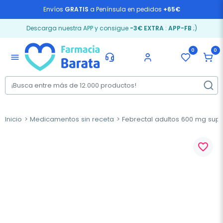
Envíos
GRATIS
a Península en pedidos
+65€
Descarga nuestra APP y consigue
-3€ EXTRA
:
APP-FB
;)
0
0
menu
Inicio
Medicamentos sin receta
Febrectal adultos 600 mg supos
favorite_border