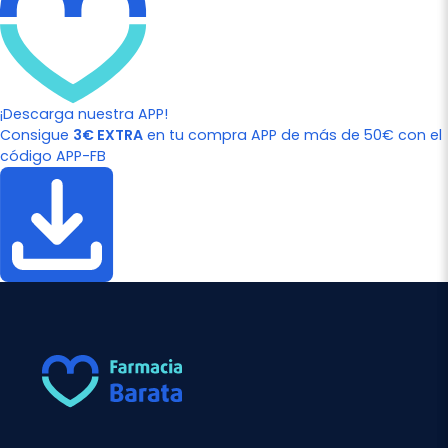
¡Descarga nuestra APP!
Consigue
3€ EXTRA
en tu compra APP de más de 50€ con el
código APP-FB