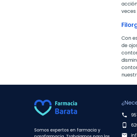
acción
veces 
Filor
Con es
de ojo
contor
dismin
contor
nuestr
¿Nece
phone
95
phone_android
62
Somos expertos en farmacia y
email
in
parafarmacia. Trabajamos para las