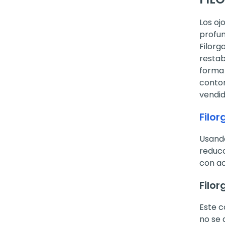
Los oj
profun
Filorg
restab
forma 
contor
vendid
Filo
Usando
reducc
con ac
Filor
Este c
no se 