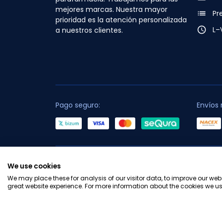
mejores marcas. Nuestra mayor
list
Pr
prioridad es la atención personalizada
access_time
L–
a nuestros clientes.
Pago seguro:
Envíos 
C
We use cookies
We may place these for analysis of our visitor data, to improve our we
great website experience. For more information about the cookies we us