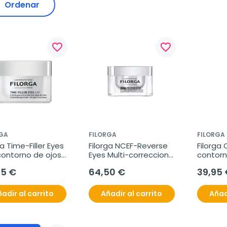
Ordenar
favorite_border
favorite_border
RGA
FILORGA
FILORGA
ga Time-Filler Eyes 
Filorga NCEF-Reverse 
Filorga 
ontorno de ojos 
Eyes Multi-correccion 
contorno
rrugas, 15 ml
Ojos, 15ml.
ml
95 €
64,50 €
39,95 
adir al carrito
Añadir al carrito
Añad