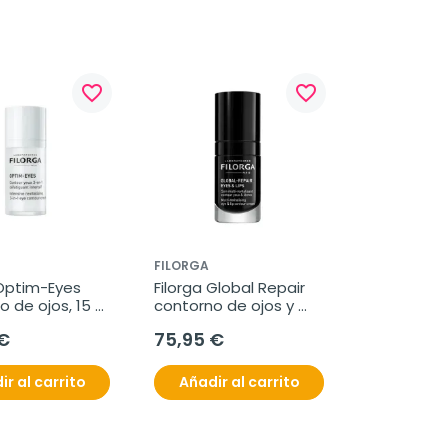
favorite_border
favorite_border
FILORGA
Optim-Eyes 
Filorga Global Repair 
 de ojos, 15 
contorno de ojos y 
labios, 15 ml
€
75,95 €
ir al carrito
Añadir al carrito