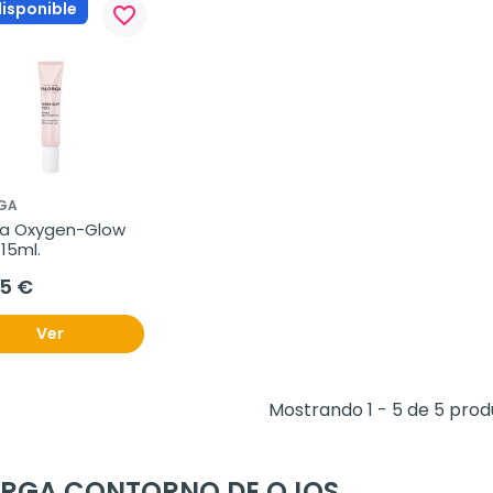
disponible
favorite_border
RGA
ga Oxygen-Glow 
 15ml.
95 €
Ver
Mostrando 1 - 5 de 5 pro
ORGA CONTORNO DE OJOS