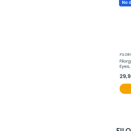
No 
FILO
Filor
Eyes,
29,
FIL