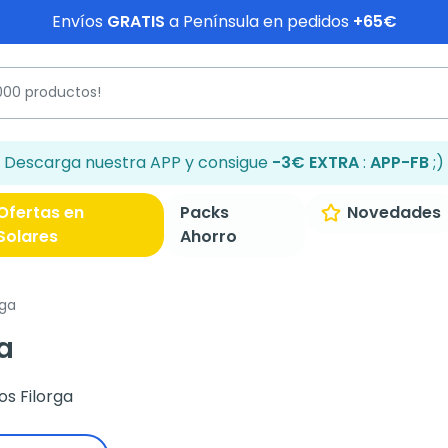
Envíos
GRATIS
a Península en pedidos
+65€
Descarga nuestra APP y consigue
-3€ EXTRA
:
APP-FB
;)
Ofertas en
Packs
Novedades
Solares
Ahorro
rga
a
s Filorga