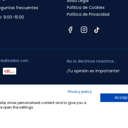
Aviso Legal
Política de Cookies
eguntas frecuentes
Política de Privacidad
V: 9:00–15:00
realizados con:
No lo decimos nosotros...
¡Tu opinión es importante!
Privacy policy
opyright © 2010-2026 Farmacia Barata S.L. Todos los derechos reservado
Accept
bsite, show personalised content and to give you a
e open the settings.