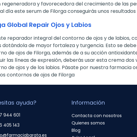
 regeneradora y favorecedora del crecimiento de las p
al día este serum de Filorga conseguirás unos resultados
ga Global Repair Ojos y Labios
te reparador integral del contorno de ojos y de labios, c
s dotándola de mayor fortaleza y turgencia. Esto se debe
no de ojos de Filorga, además de a su acción antioxidante.
uir las líneas de expresión, deberás usar esta crema dos v
no de ojos y de los labios. Pásate por nuestra farmacia o
os contornos de ojos de Filorga
sitas ayuda?
Información
7 944 601
Contacta con nosotros
Quienes somos
6 405 143
Blog
fo@farmaciabarata.es