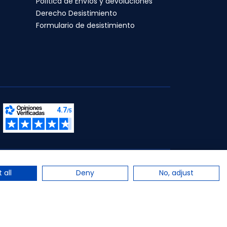
Política de Envíos y devoluciones
Derecho Desistimiento
Formulario de desistimiento
s.
 all
Deny
No, adjust