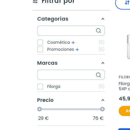
Filtrar por
Categorías
Cosmética
5
Promociones
5
Marcas
FILO
Filor
Filorga
5
5XP c
antia
45,
Precio
Añ
29
€
76
€