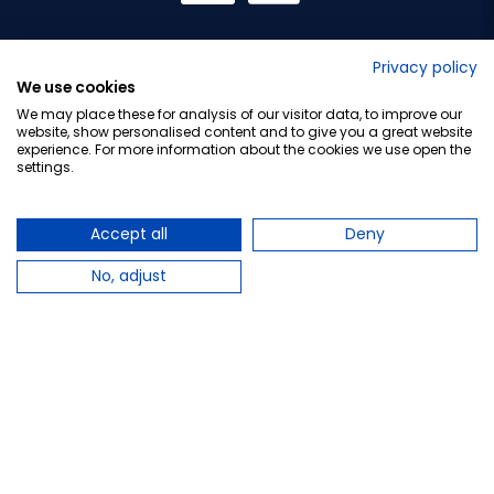
No lo decimos nosotros...
Privacy policy
We use cookies
¡Tu opinión es importante!
We may place these for analysis of our visitor data, to improve our
website, show personalised content and to give you a great website
experience. For more information about the cookies we use open the
settings.
Copyright © 2010-2026 Farmacia Barata S.L. Todos los
derechos reservados.
Accept all
Deny
No, adjust