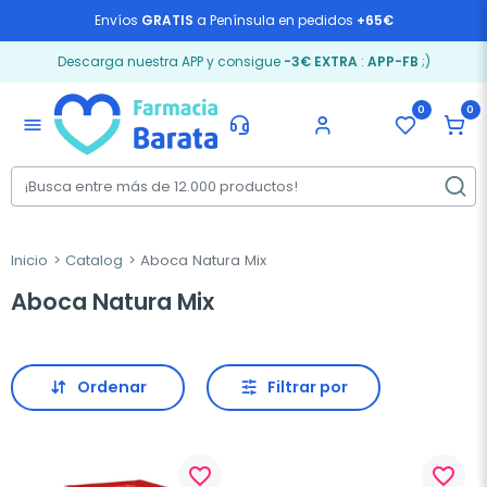
Envíos
GRATIS
a Península en pedidos
+65€
Descarga nuestra APP y consigue
-3€ EXTRA
:
APP-FB
;)
0
0
menu
Inicio
Catalog
Aboca Natura Mix
Aboca Natura Mix
Ordenar
Filtrar por
favorite_border
favorite_border