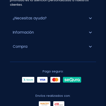
prioridad es la atención personalizada a nuestros
clientes.
expand_more
¿Necesitas ayuda?
expand_more
Información
expand_more
Compra
Pago seguro:
Envíos realizados con: