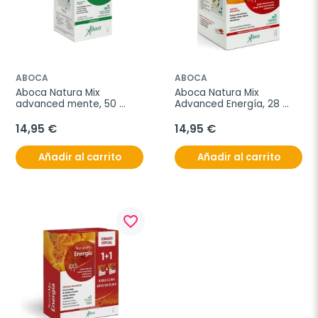
ABOCA
ABOCA
Aboca Natura Mix 
Aboca Natura Mix 
advanced mente, 50 
Advanced Energía, 28 
cápsulas
sobres bucodispersables
14,95 €
14,95 €
Añadir al carrito
Añadir al carrito
favorite_border