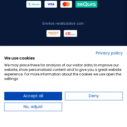
Envíos realizados con:
No lo decimos nosotros...
Privacy policy
We use cookies
¡Tu opinión es importante!
We may place these for analysis of our visitor data, to improve our
website, show personalised content and to give you a great website
experience. For more information about the cookies we use open the
settings.
Copyright © 2010-2026 Farmacia Barata S.L. Todos los
derechos reservados.
Accept all
Deny
No, adjust