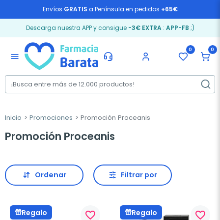
Envíos
GRATIS
a Península en pedidos
+65€
Descarga nuestra APP y consigue
-3€ EXTRA
:
APP-FB
;)
0
0
menu
Inicio
Promociones
Promoción Proceanis
Promoción Proceanis
Ordenar
Filtrar por
Regalo
Regalo
favorite_border
favorite_border