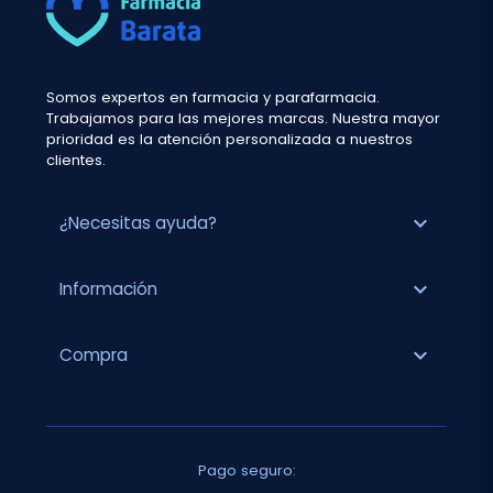
Somos expertos en farmacia y parafarmacia.
Trabajamos para las mejores marcas. Nuestra mayor
prioridad es la atención personalizada a nuestros
clientes.
expand_more
¿Necesitas ayuda?
expand_more
Información
expand_more
Compra
Pago seguro: