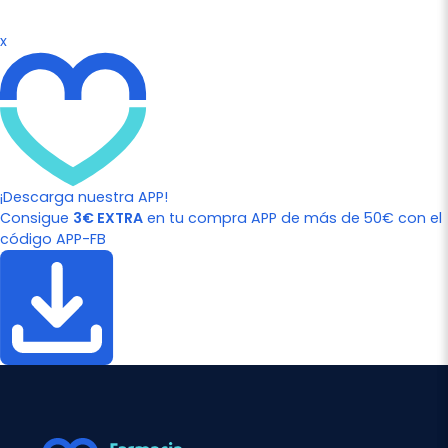
x
¡Descarga nuestra APP!
Consigue
3€ EXTRA
en tu compra APP de más de 50€ con el
código APP-FB