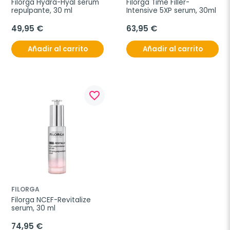
Filorga Hydra-Hyal serum 
Filorga Time Filler-
repulpante, 30 ml
Intensive 5XP serum, 30ml
49,95 €
63,95 €
Añadir al carrito
Añadir al carrito
favorite_border
FILORGA
Filorga NCEF-Revitalize 
serum, 30 ml
74,95 €