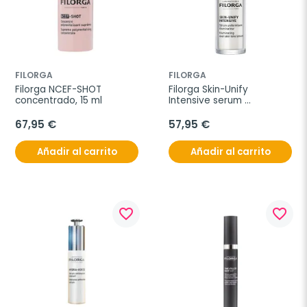
FILORGA
FILORGA
Filorga NCEF-SHOT 
Filorga Skin-Unify 
concentrado, 15 ml
Intensive serum 
antimanchas iluminador, 
30 ml
67,95 €
57,95 €
Añadir al carrito
Añadir al carrito
favorite_border
favorite_border