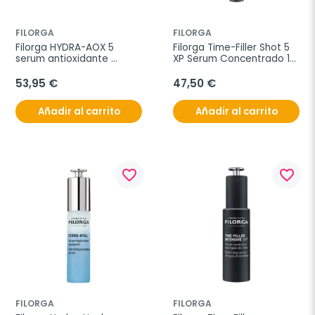
FILORGA
FILORGA
Filorga HYDRA-AOX 5 
Filorga Time-Filler Shot 5 
serum antioxidante 
XP Serum Concentrado 15 
intensivo, 30 ml
ml
53,95 €
47,50 €
Añadir al carrito
Añadir al carrito
favorite_border
favorite_border
FILORGA
FILORGA