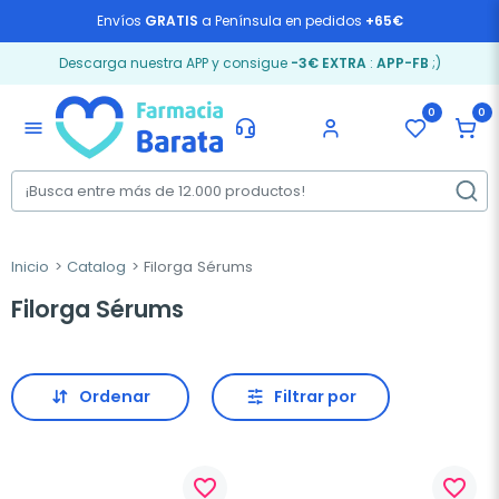
Envíos
GRATIS
a Península en pedidos
+65€
Descarga nuestra APP y consigue
-3€ EXTRA
:
APP-FB
;)
0
0
menu
Inicio
Catalog
Filorga Sérums
Filorga Sérums
Ordenar
Filtrar por
favorite_border
favorite_border