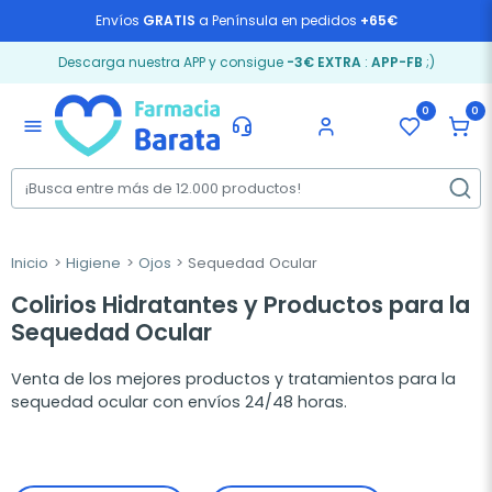
Envíos
GRATIS
a Península en pedidos
+65€
Descarga nuestra APP y consigue
-3€ EXTRA
:
APP-FB
;)
0
0
menu
Inicio
Higiene
Ojos
Sequedad Ocular
Colirios Hidratantes y Productos para la
Sequedad Ocular
Venta de los mejores productos y tratamientos para la
sequedad ocular con envíos 24/48 horas.