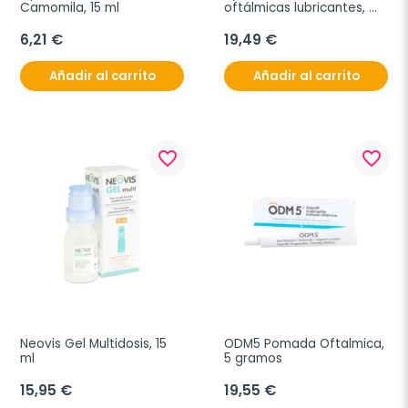
Camomila, 15 ml
oftálmicas lubricantes, 
10ml
6,21 €
19,49 €
Añadir al carrito
Añadir al carrito
favorite_border
favorite_border
Neovis Gel Multidosis, 15 
ODM5 Pomada Oftalmica, 
ml
5 gramos
15,95 €
19,55 €