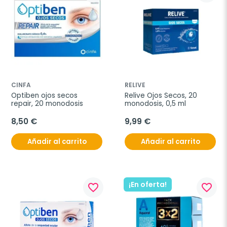
CINFA
RELIVE
Optiben ojos secos 
Relive Ojos Secos, 20 
repair, 20 monodosis
monodosis, 0,5 ml
8,50 €
9,99 €
Añadir al carrito
Añadir al carrito
¡En oferta!
favorite_border
favorite_border