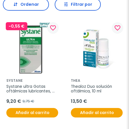
Ordenar
Filtrar por
-0,55 €
favorite_border
favorite_border
SYSTANE
THEA
Systane ultra Gotas 
Thealoz Duo solución 
oftálmicas lubricantes, 
oftálmica, 10 ml
10ml
9,20 €
13,50 €
9,75 €
Añadir al carrito
Añadir al carrito