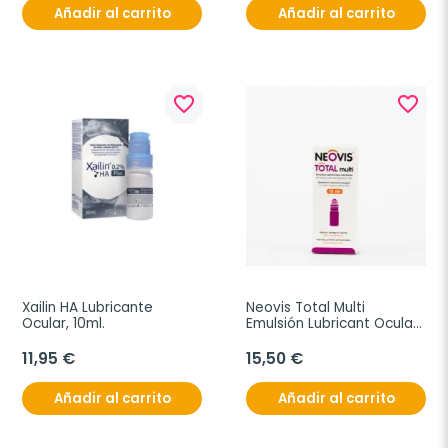
Añadir al carrito
Añadir al carrito
favorite_border
favorite_border
Xailin HA Lubricante 
Neovis Total Multi 
Ocular, 10ml.
Emulsión Lubricant Ocular, 
15ml.
11,95 €
15,50 €
Añadir al carrito
Añadir al carrito