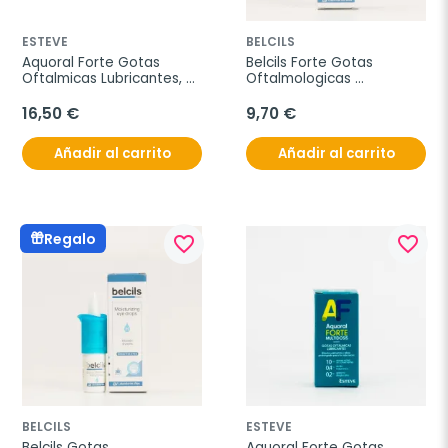
ESTEVE
BELCILS
Aquoral Forte Gotas 
Belcils Forte Gotas 
Oftalmicas Lubricantes, 
Oftalmologicas 
30 Monodosis.
Hidratantes, 10 ml
16,50 €
9,70 €
Añadir al carrito
Añadir al carrito
Regalo
favorite_border
favorite_border
BELCILS
ESTEVE
Belcils Gotas 
Aquoral Forte Gotas 