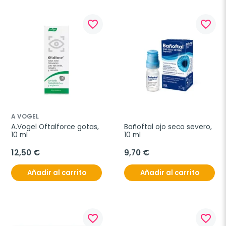
favorite_border
favorite_border
A VOGEL
A.Vogel Oftalforce gotas, 
Bañoftal ojo seco severo, 
10 ml
10 ml
12,50 €
9,70 €
Añadir al carrito
Añadir al carrito
favorite_border
favorite_border