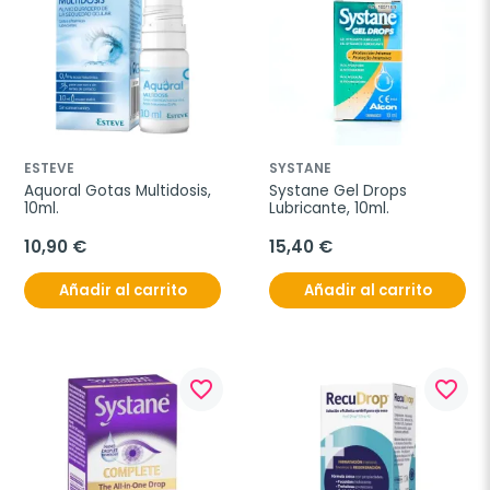
ESTEVE
SYSTANE
Aquoral Gotas Multidosis, 
Systane Gel Drops 
10ml.
Lubricante, 10ml.
10,90 €
15,40 €
Añadir al carrito
Añadir al carrito
favorite_border
favorite_border