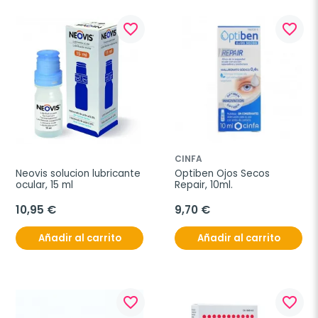
favorite_border
favorite_border
CINFA
Neovis solucion lubricante 
Optiben Ojos Secos 
ocular, 15 ml
Repair, 10ml.
10,95 €
9,70 €
Añadir al carrito
Añadir al carrito
favorite_border
favorite_border