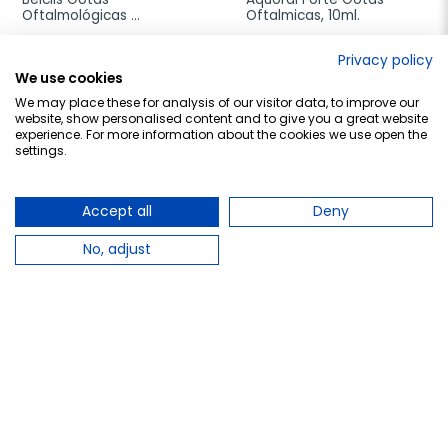
Oftalmológicas 
Oftalmicas, 10ml.
Hidratantes, 10ml.
8,80 €
15,50 €
Privacy policy
We use cookies
Añadir al carrito
Añadir al carrito
We may place these for analysis of our visitor data, to improve our
website, show personalised content and to give you a great website
experience. For more information about the cookies we use open the
settings.
favorite_border
favorite_border
Accept all
Deny
No, adjust
Alin Solución Oftálmica, 
Santen Cooltears hydro+ 
10ml.
lágrimas artificiales, 10 ml
15,95 €
12,95 €