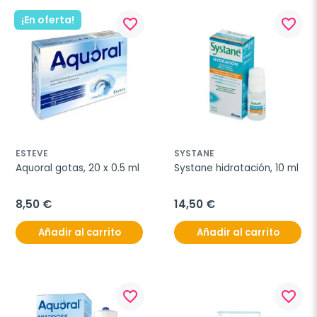
¡En oferta!
favorite_border
favorite_border
ESTEVE
SYSTANE
Aquoral gotas, 20 x 0.5 ml
Systane hidratación, 10 ml
8,50 €
14,50 €
Añadir al carrito
Añadir al carrito
favorite_border
favorite_border