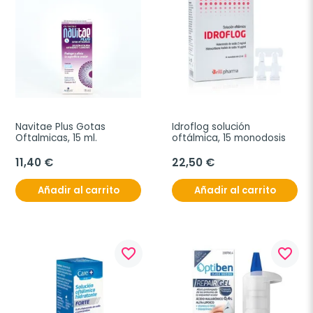
Navitae Plus Gotas 
Idroflog solución 
Oftalmicas, 15 ml.
oftálmica, 15 monodosis
11,40 €
22,50 €
Añadir al carrito
Añadir al carrito
favorite_border
favorite_border