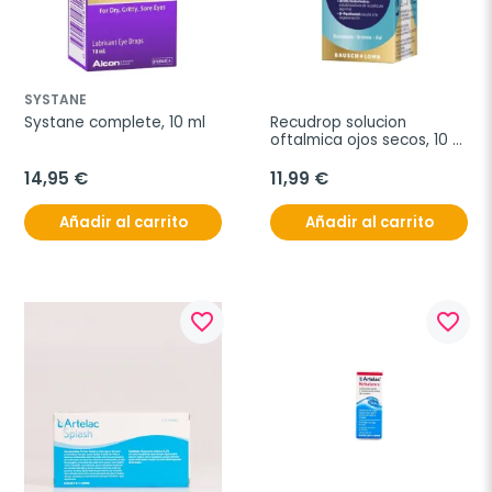
SYSTANE
Systane complete, 10 ml
Recudrop solucion 
oftalmica ojos secos, 10 
ml
14,95 €
11,99 €
Añadir al carrito
Añadir al carrito
favorite_border
favorite_border