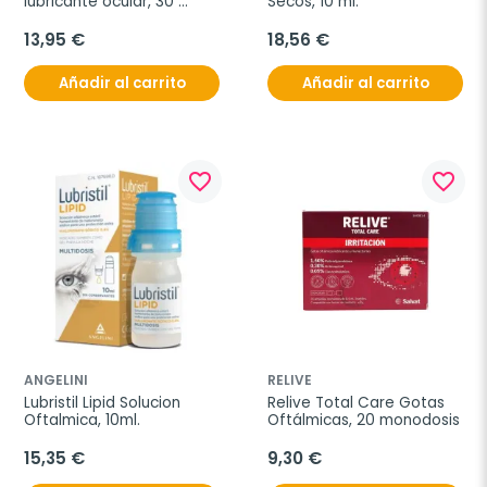
lubricante ocular, 30 
Secos, 10 ml.
monodosis
13,95 €
18,56 €
Añadir al carrito
Añadir al carrito
favorite_border
favorite_border
ANGELINI
RELIVE
Lubristil Lipid Solucion 
Relive Total Care Gotas 
Oftalmica, 10ml.
Oftálmicas, 20 monodosis
15,35 €
9,30 €