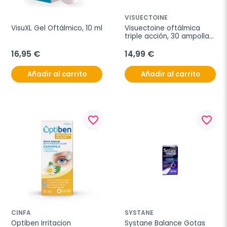
VISUECTOINE
VisuXL Gel Oftálmico, 10 ml
Visuectoine oftálmica 
triple acción, 30 ampollas 
unidosis
16,95 €
14,99 €
Añadir al carrito
Añadir al carrito
favorite_border
favorite_border
CINFA
SYSTANE
Optiben Irritacion 
Systane Balance Gotas 