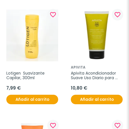
favorite_border
favorite_border
APIVITA
Lotigen  Suavizante 
Apivita Acondicionador 
Capilar, 300ml
Suave Uso Diario para 
todo tipo de cabellos, 150 
ml
7,99 €
10,80 €
Añadir al carrito
Añadir al carrito
favorite_border
favorite_border