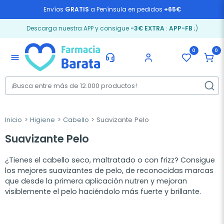
Envíos
GRATIS
a Península en pedidos
+65€
Descarga nuestra APP y consigue
-3€ EXTRA
:
APP-FB
;)
0
0
menu
Inicio
Higiene
Cabello
Suavizante Pelo
Suavizante Pelo
¿Tienes el cabello seco, maltratado o con frizz? Consigue
los mejores suavizantes de pelo, de reconocidas marcas
que desde la primera aplicación nutren y mejoran
visiblemente el pelo haciéndolo más fuerte y brillante.