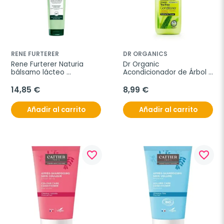
RENE FURTERER
DR ORGANICS
Rene Furterer Naturia 
Dr Organic 
bálsamo lácteo 
Acondicionador de Árbol 
desenredante, 150 ml
de Té, 265ml.
14,85 €
8,99 €
Añadir al carrito
Añadir al carrito
favorite_border
favorite_border