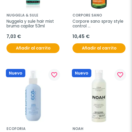
NUGGELA & SULE
CORPORE SANO
Nuggela y sule hair mist 
Corpore sano spray style 
bruma capilar 53ml
control 
antiencrepamiento y 
volumen 200
7,03 €
10,45 €
Añadir al carrito
Añadir al carrito
Nuevo
Nuevo
favorite_border
favorite_border
ECOFORIA
NOAH