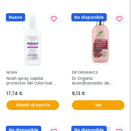
Nuevo
No disponible
favorite_border
favorite_border
NOAH
DR ORGANICS
Noah spray capilar 
Dr Organic 
protector del color hair 
Acondicionador de 
1.16 150ml
Granada, 265ml.
17,74 €
8,13 €
Añadir al carrito
Ver
No disponible
No disponible