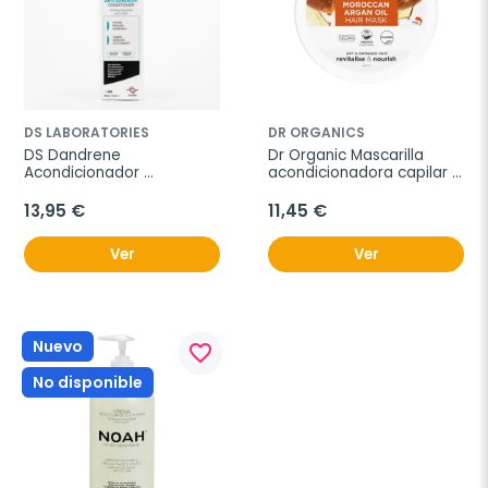
DS LABORATORIES
DR ORGANICS
DS Dandrene 
Dr Organic Mascarilla 
Acondicionador 
acondicionadora capilar 
anticaspa, 205ml.
de aceite Argán, 200ml.
13,95 €
11,45 €
Ver
Ver
Nuevo
favorite_border
No disponible