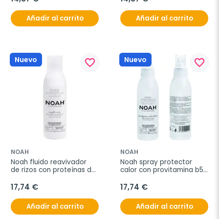
Añadir al carrito
Añadir al carrito
Nuevo
Nuevo
favorite_border
favorite_border
NOAH
NOAH
Noah fluido reavivador 
Noah spray protector 
de rizos con proteínas de 
calor con provitamina b5 
arroz 125ml
hair 5.14 125ml
17,74 €
17,74 €
Añadir al carrito
Añadir al carrito