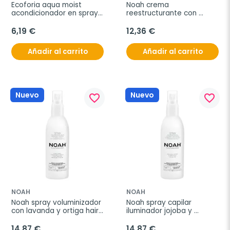
Ecoforia aqua moist 
Noah crema 
acondicionador en spray 
reestructurante con 
sin aclarado 200ml
yogur hair 2.2 250ml
6,19 €
12,36 €
Añadir al carrito
Añadir al carrito
Nuevo
Nuevo
favorite_border
favorite_border
NOAH
NOAH
Noah spray voluminizador 
Noah spray capilar 
con lavanda y ortiga hair 
iluminador jojoba y 
5.4 125ml
aguacate hair 5.5 125ml
14,87 €
14,87 €