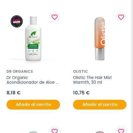
favorite_border
favorite_border
DR ORGANICS
OLISTIC
Dr Organic 
Olistic The Hair Mist 
Acondicionador de Aloe 
Warmth, 30 ml
Vera, 265ml
8,18 €
10,75 €
Añadir al carrito
Añadir al carrito
favorite_border
favorite_border