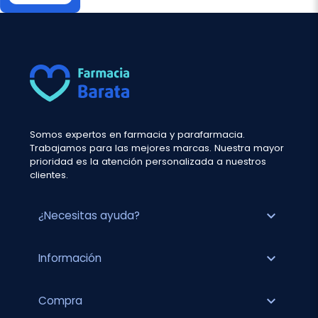
Somos expertos en farmacia y parafarmacia.
Trabajamos para las mejores marcas. Nuestra mayor
prioridad es la atención personalizada a nuestros
clientes.
expand_more
¿Necesitas ayuda?
expand_more
Información
expand_more
Compra