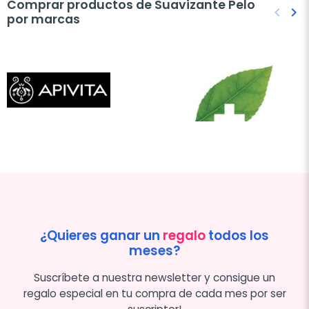
Comprar productos de Suavizante Pelo
keyboard_arrow_left
keyboard_arrow_right
por marcas
Anteri
Sig
¿Quieres ganar un
regalo
todos los
meses?
Suscríbete a nuestra newsletter y consigue un
regalo especial en tu compra de cada mes por ser