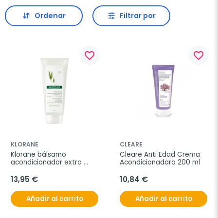
Ordenar
Filtrar por
favorite_border
favorite_border
KLORANE
CLEARE
Klorane bálsamo 
Cleare Anti Edad Crema 
acondicionador extra 
Acondicionadora 200 ml
suave a la leche de 
avena, 200 ml
13,95 €
10,84 €
Añadir al carrito
Añadir al carrito