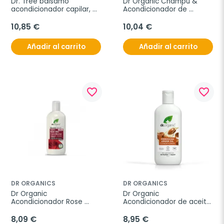
Dr. Tree bálsamo 
Dr Organic Champú & 
acondicionador capilar, 
Acondicionador de 
200 ml
Cáñamo, 265ml.
10,85 €
10,04 €
Añadir al carrito
Añadir al carrito
favorite_border
favorite_border
DR ORGANICS
DR ORGANICS
Dr Organic 
Dr Organic 
Acondicionador Rose 
Acondicionador de aceite 
Otto, 265ml.
de Argán, 265ml.
8,09 €
8,95 €