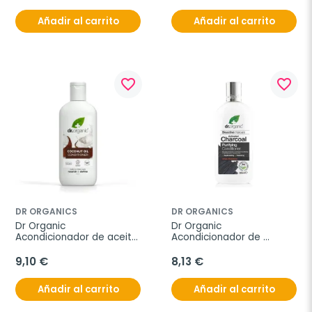
Añadir al carrito
Añadir al carrito
favorite_border
favorite_border
DR ORGANICS
DR ORGANICS
Dr Organic 
Dr Organic 
Acondicionador de aceite 
Acondicionador de 
de Coco, 265ml.
Carbón Activo, 265ml.
9,10 €
8,13 €
Añadir al carrito
Añadir al carrito