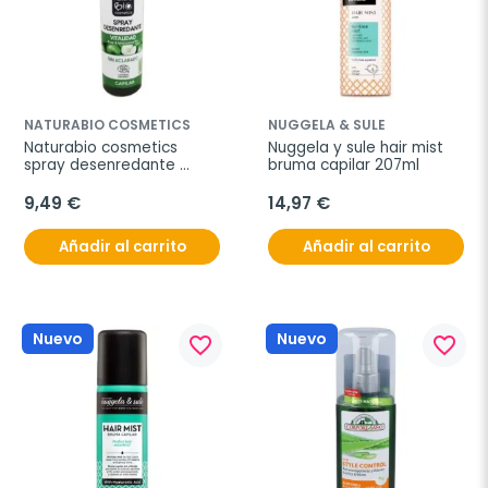
NATURABIO COSMETICS
NUGGELA & SULE
Naturabio cosmetics 
Nuggela y sule hair mist 
spray desenredante 
bruma capilar 207ml
vitalidad 200ml
9,49 €
14,97 €
Añadir al carrito
Añadir al carrito
Nuevo
Nuevo
favorite_border
favorite_border