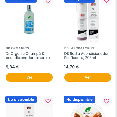
favorite_border
favorite_border
DR ORGANICS
DS LABORATORIES
Dr Organic Champú & 
DS Radia Acondicionador 
Acondicionador minerales 
Purificante, 205ml.
mar Muerto, 265ml.
9,84 €
14,70 €
Ver
Ver
No disponible
No disponible
favorite_border
favorite_border