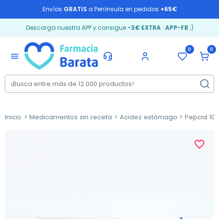
Envíos
GRATIS
a Península en pedidos
+65€
Descarga nuestra APP y consigue
-3€ EXTRA
:
APP-FB
;)
0
0
menu
Inicio
Medicamentos sin receta
Acidez estómago
Pepcid 10 
favorite_border