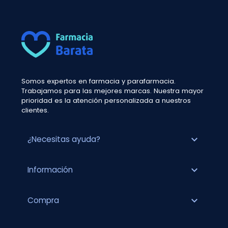
Somos expertos en farmacia y parafarmacia.
Trabajamos para las mejores marcas. Nuestra mayor
prioridad es la atención personalizada a nuestros
clientes.
expand_more
¿Necesitas ayuda?
expand_more
Información
expand_more
Compra