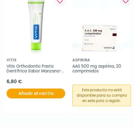
favorite_border
favorite_border
VITIS
ASPIRINA
Vitis Orthodontic Pasta 
AAS 500 mg aspirina, 20 
Dentífrica Sabor Manzana-
comprimidos
Menta, 100 ml
6,80 €
Este producto no está
Añadir al carrito
disponible para su compra
en este país o región.