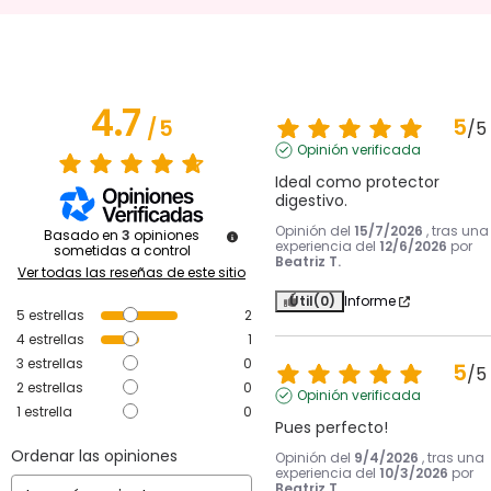
4.7
5
/
5
/
5
Opinión verificada
Ideal como protector 
digestivo.
Opinión del
15/7/2026
, tras una
Basado en
3
opiniones
experiencia del
12/6/2026
por
sometidas a control
Beatriz T.
Ver todas las reseñas de este sitio
Útil
(0)
Informe
5
estrellas
2
4
estrellas
1
3
estrellas
0
5
/
5
2
estrellas
0
Opinión verificada
1
estrella
0
Pues perfecto!
Ordenar las opiniones
Opinión del
9/4/2026
, tras una
experiencia del
10/3/2026
por
Beatriz T.