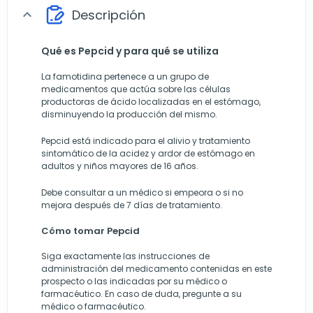
Descripción
expand_more
Qué es Pepcid y para qué se utiliza
La famotidina pertenece a un grupo de
medicamentos que actúa sobre las células
productoras de ácido localizadas en el estómago,
disminuyendo la producción del mismo.
Pepcid está indicado para el alivio y tratamiento
sintomático de la acidez y ardor de estómago en
adultos y niños mayores de 16 años.
Debe consultar a un médico si empeora o si no
mejora después de 7 días de tratamiento.
Cómo tomar Pepcid
Siga exactamente las instrucciones de
administración del medicamento contenidas en este
prospecto o las indicadas por su médico o
farmacéutico. En caso de duda, pregunte a su
médico o farmacéutico.