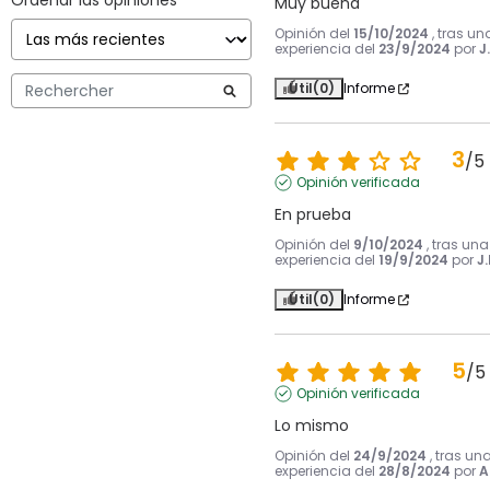
Ordenar las opiniones
Muy buena
Opinión del
15/10/2024
, tras un
experiencia del
23/9/2024
por
J
Útil
(0)
Informe
3
/
5
Opinión verificada
En prueba
Opinión del
9/10/2024
, tras una
experiencia del
19/9/2024
por
J.
Útil
(0)
Informe
5
/
5
Opinión verificada
Lo mismo
Opinión del
24/9/2024
, tras un
experiencia del
28/8/2024
por
A