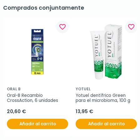
Comprados conjuntamente
favorite_border
favorite_border
ORAL B
YOTUEL
Oral-B Recambio 
Yotuel dentífrico Green 
CrossAction, 6 unidades
para el microbioma, 100 g
20,60 €
13,95 €
Añadir al carrito
Añadir al carrito