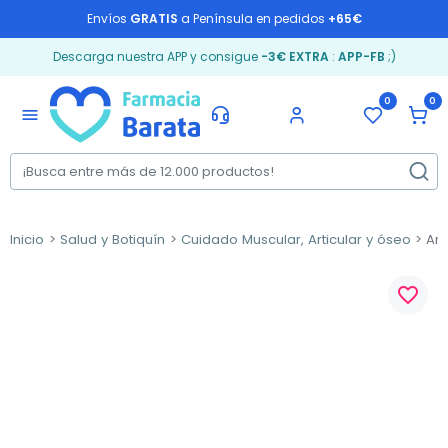
Envíos
GRATIS
a Península en pedidos
+65€
Descarga nuestra APP y consigue
-3€ EXTRA
:
APP-FB
;)
0
0
menu
Inicio
Salud y Botiquín
Cuidado Muscular, Articular y óseo
Art
favorite_border