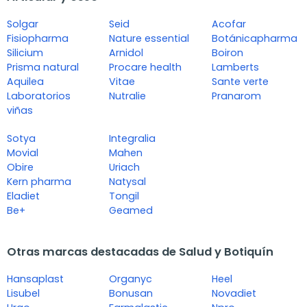
Solgar
Seid
Acofar
Fisiopharma
Nature essential
Botánicapharma
Silicium
Arnidol
Boiron
Prisma natural
Procare health
Lamberts
Aquilea
Vitae
Sante verte
Laboratorios
Nutralie
Pranarom
viñas
Sotya
Integralia
Movial
Mahen
Obire
Uriach
Kern pharma
Natysal
Eladiet
Tongil
Be+
Geamed
Otras marcas destacadas de Salud y Botiquín
Hansaplast
Organyc
Heel
Lisubel
Bonusan
Novadiet