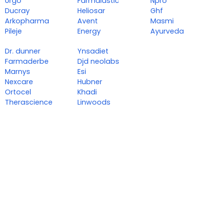
Urgo
Farmalastic
Npro
Ducray
Heliosar
Ghf
Arkopharma
Avent
Masmi
Pileje
Energy
Ayurveda
Dr. dunner
Ynsadiet
Farmaderbe
Djd neolabs
Marnys
Esi
Nexcare
Hubner
Ortocel
Khadi
Therascience
Linwoods