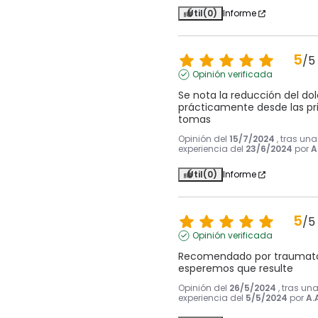
Útil
(0)
Informe
5
/
5
Opinión verificada
Se nota la reducción del dolo
prácticamente desde las pr
tomas
Opinión del
15/7/2024
, tras una
experiencia del
23/6/2024
por
A
Útil
(0)
Informe
5
/
5
Opinión verificada
Recomendado por traumatol
esperemos que resulte
Opinión del
26/5/2024
, tras un
experiencia del
5/5/2024
por
A.