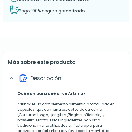
Pago 100% seguro garantizado
Más sobre este producto
Descripción
expand_more
Qué es y para qué sirve Artrinox
Artrinox es un complemento alimenticio formulado en
cápsulas, que combina extractos de cúrcuma
(Curcuma longa), jengibre (Zingiber officinale) y
boswellia serrata. Estos ingredientes han sido
tradicionalmente utilizados en fitoterapia para
apoyar el confort articular y favorecer la movilidad.