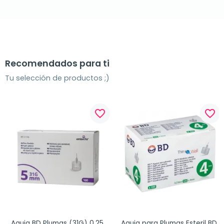
Recomendados para ti
Tu selección de productos ;)
favorite_border
favorite_border
Aguja BD Plumas (31G) 0,25 
Aguja para Plumas Esteril BD 