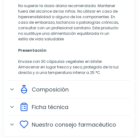
No superar la dosis diaria recomendada. Mantener
fuera del alcance de los niños. No utilizar en caso de
hipersensibilidad a alguno de los componentes. En
caso de embarazo, lactancia o patologías crónicas,
consultar con un profesional sanitario. Este producto
no sustituye una alimentación equilibrada ni un
estilo de vida saludable.
Presentación
Envase con 30 cápsulas vegetales en blíster.
Almacenar en lugar fresco y seco, protegido de la luz
directa y a una temperatura inferior a 25 °C.
Composición
expand_more
Ficha técnica
expand_more
Nuestro consejo farmacéutico
expand_more