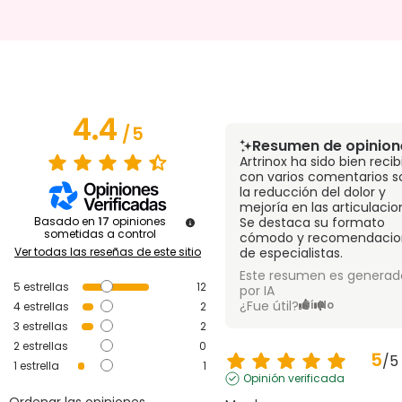
4.4
/
5
Resumen de opinion
Artrinox ha sido bien recib
con varios comentarios s
la reducción del dolor y
mejoría en las articulacio
Basado en
17
opiniones
Se destaca su formato
sometidas a control
cómodo y recomendacio
Ver todas las reseñas de este sitio
de especialistas.
Este resumen es generad
5
estrellas
12
por IA
¿Fue útil?
Sí
No
4
estrellas
2
3
estrellas
2
2
estrellas
0
5
/
5
1
estrella
1
Opinión verificada