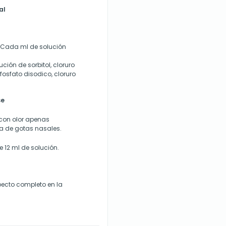
al
o. Cada ml de solución
ión de sorbitol, cloruro
fosfato disodico, cloruro
se
 con olor apenas
ma de gotas nasales.
 12 ml de solución.
ecto completo en la