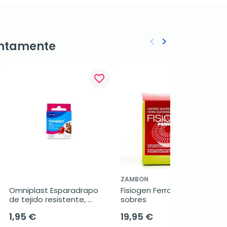
keyboard_arrow_left
keyboard_arrow_right
ntamente
Anterior
Siguiente
favorite_border
favorite_border
ZAMBON
Omniplast Esparadrapo 
Fisiogen Ferro Forte, 30 
de tejido resistente, 
sobres
1,25cm x 5m
1,95 €
19,95 €