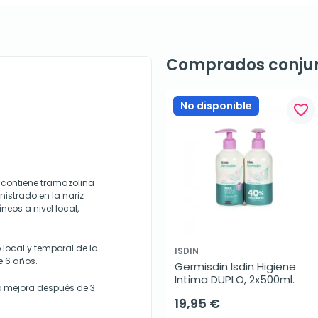
Comprados conju
No disponible
favorite_border
contiene tramazolina
istrado en la nariz
eos a nivel local,
 local y temporal de la
ISDIN
e 6 años.
Germisdin Isdin Higiene 
Intima DUPLO, 2x500ml.
o mejora después de 3
19,95 €