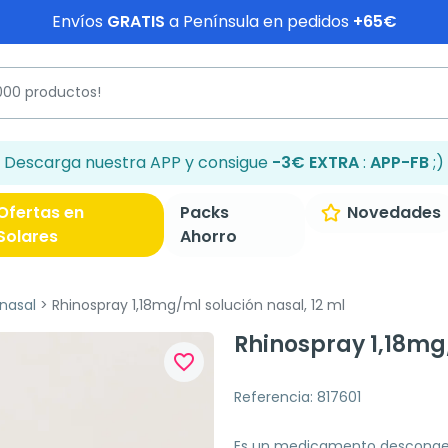
Envíos
GRATIS
a Península en pedidos
+65€
Descarga nuestra APP y consigue
-3€ EXTRA
:
APP-FB
;)
Ofertas en
Packs
Novedades
Solares
Ahorro
nasal
Rhinospray 1,18mg/ml solución nasal, 12 ml
Rhinospray 1,18mg/
favorite_border
Referencia: 817601
Es un medicamento desconges