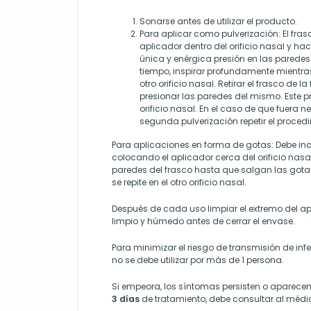
Sonarse antes de utilizar el producto.
Para aplicar como pulverización: El frasc
aplicador dentro del orificio nasal y hac
única y enérgica presión en las paredes
tiempo, inspirar profundamente mientra
otro orificio nasal. Retirar el frasco de l
presionar las paredes del mismo. Este pro
orificio nasal. En el caso de que fuera n
segunda pulverización repetir el proced
Para aplicaciones en forma de gotas: Debe inc
colocando el aplicador cerca del orificio nasal
paredes del frasco hasta que salgan las gota
se repite en el otro orificio nasal.
Después de cada uso limpiar el extremo del a
limpio y húmedo antes de cerrar el envase.
Para minimizar el riesgo de transmisión de in
no se debe utilizar por más de 1 persona.
Si empeora, los síntomas persisten o aparece
3 días
de tratamiento, debe consultar al médi