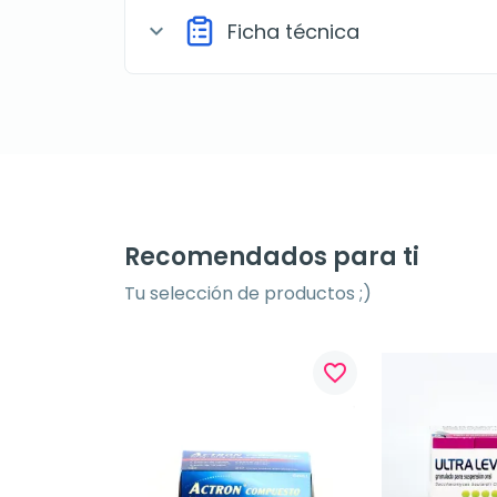
Ficha técnica
expand_more
Recomendados para ti
Tu selección de productos ;)
favorite_border