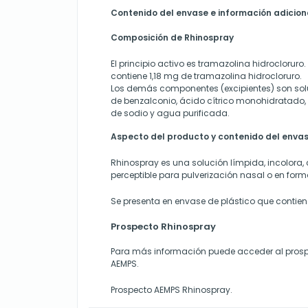
Contenido del envase e información adicion
Composición de Rhinospray
El principio activo es tramazolina hidroclorur
contiene 1,18 mg de tramazolina hidrocloruro.
Los demás componentes (excipientes) son soluc
de benzalconio, ácido cítrico monohidratado, 
de sodio y agua purificada.
Aspecto del producto y contenido del enva
Rhinospray es una solución límpida, incolora,
perceptible para pulverización nasal o en for
Se presenta en envase de plástico que contiene
Prospecto Rhinospray
Para más información puede acceder al prosp
AEMPS.
Prospecto AEMPS Rhinospray
.