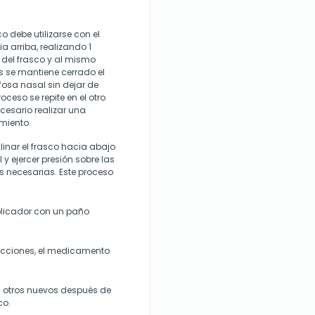
o debe utilizarse con el
ia arriba, realizando 1
 del frasco y al mismo
s se mantiene cerrado el
a fosa nasal sin dejar de
ceso se repite en el otro
ecesario realizar una
imiento.
linar el frasco hacia abajo
 y ejercer presión sobre las
s necesarias. Este proceso
plicador con un paño
fecciones, el medicamento
n otros nuevos después de
co.