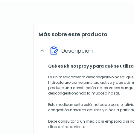
Más sobre este producto
Descripción
expand_more
Qué es Rhinospray y para qué se utiliza
Es un medicamento descongestivo nasal que 
hidrocloruro como principio activo y que admin
produce una constricción de los vasos sanguín
descongestionando la mucosa nasal.
Este medicamento está indicado para el alivio
congestión nasal en adultos y niños a partir d
Debe consultar a un médico si empeora o si n
días de tratamiento.