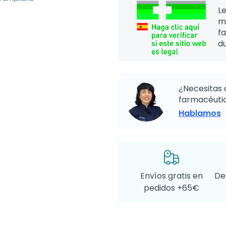
Le
m
f
d
¿Necesitas 
farmacéutic
Hablamos
Envíos gratis en
De
pedidos +65€