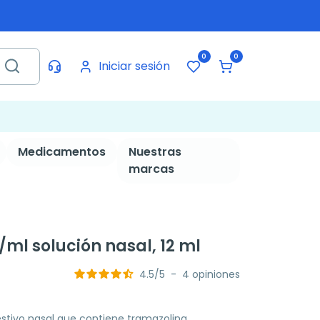
0
0
Iniciar sesión
Medicamentos
Nuestras
marcas
ml solución nasal, 12 ml
4.5
/
5
-
4
opiniones
tivo nasal que contiene tramazolina