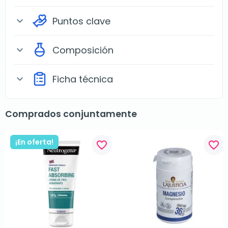
Puntos clave
expand_more
Composición
expand_more
Ficha técnica
expand_more
Comprados conjuntamente
¡En oferta!
favorite_border
favorite_border