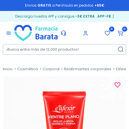
Envíos
GRATIS
a Península en pedidos
+65€
Descarga nuestra APP y consigue
-3€ EXTRA
:
APP-FB
;)
0
0
menu
Inicio
Cosmética
Corporal
Reafirmantes corporales
Elifexi
favorite_border