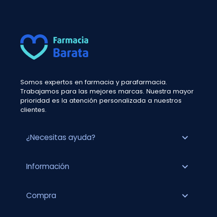
Somos expertos en farmacia y parafarmacia.
Trabajamos para las mejores marcas. Nuestra mayor
prioridad es la atención personalizada a nuestros
clientes.
expand_more
¿Necesitas ayuda?
expand_more
Información
expand_more
Compra