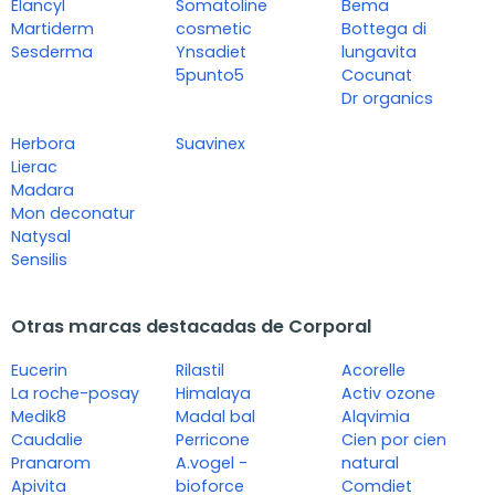
Elancyl
Somatoline
Bema
Martiderm
cosmetic
Bottega di
Sesderma
Ynsadiet
lungavita
5punto5
Cocunat
Dr organics
Herbora
Suavinex
Lierac
Madara
Mon deconatur
Natysal
Sensilis
Otras marcas destacadas de Corporal
Eucerin
Rilastil
Acorelle
La roche-posay
Himalaya
Activ ozone
Medik8
Madal bal
Alqvimia
Caudalie
Perricone
Cien por cien
Pranarom
A.vogel -
natural
Apivita
bioforce
Comdiet