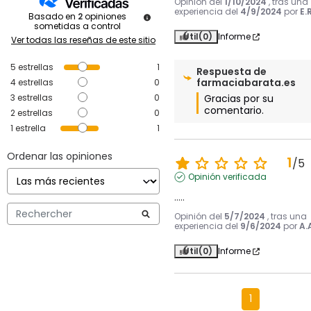
Opinión del
1/10/2024
, tras una
experiencia del
4/9/2024
por
E.R
Basado en
2
opiniones
sometidas a control
Útil
(0)
Informe
Ver todas las reseñas de este sitio
5
estrellas
1
Respuesta de
farmaciabarata.es
4
estrellas
0
3
estrellas
0
Gracias por su 
comentario.
2
estrellas
0
1
estrella
1
Ordenar las opiniones
1
/
5
Opinión verificada
.....
Opinión del
5/7/2024
, tras una
experiencia del
9/6/2024
por
A.
Útil
(0)
Informe
1