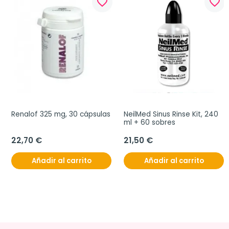
favorite_border
favorite_border
Renalof 325 mg, 30 cápsulas
NeilMed Sinus Rinse Kit, 240 
ml + 60 sobres
22,70 €
21,50 €
Añadir al carrito
Añadir al carrito