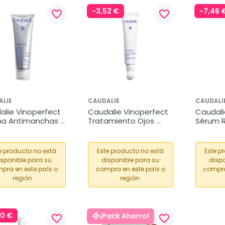
-3,52 €
-7,46 
favorite_border
favorite_border
ALIE
CAUDALIE
CAUDALI
lie Vinoperfect 
Caudalie Vinoperfect 
Caudali
a Antimanchas 
Tratamiento Ojos 
Sérum R
 Manos, 50 ml
Iluminador, 15 ml
Antiman
e producto no está
Este producto no está
Este p
isponible para su
disponible para su
dispo
pra en este país o
compra en este país o
compra
región.
región.
00 €
¡Pack Ahorro!
favorite_border
favorite_border