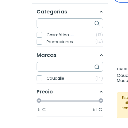
Categorías
Cosmética
13
Promociones
14
Marcas
CAUD
Cauda
Caudalie
14
Masca
Glicó
Precio
Est
d
com
6
€
51
€