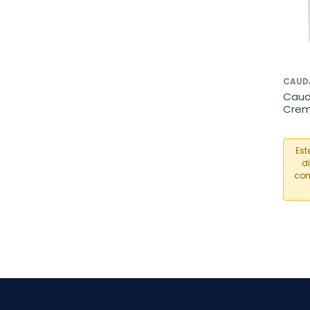
CAUD
Cauda
Crem
Reca
Est
d
com