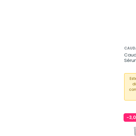
CAUD
Cauda
Séru
Anti
Est
d
com
-3,