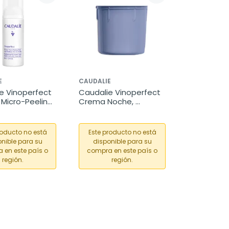
E
CAUDALIE
e Vinoperfect 
Caudalie Vinoperfect 
Micro-Peeling, 
Crema Noche, 
Recarga, 50 ml
roducto no está
Este producto no está
nible para su
disponible para su
 en este país o
compra en este país o
región.
región.