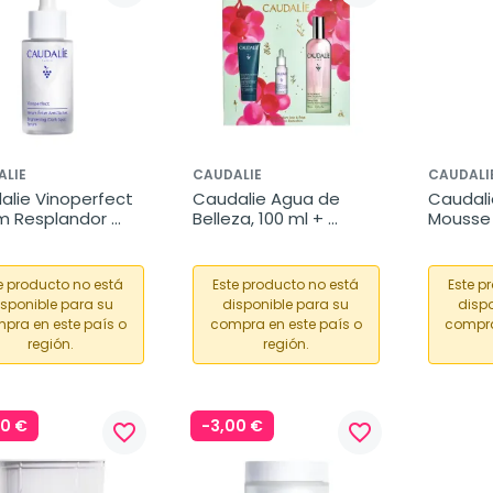
ALIE
CAUDALIE
CAUDALI
lie Vinoperfect 
Caudalie Agua de 
Caudali
m Resplandor 
Belleza, 100 ml + 
Mousse 
manchas, 30 ml
Regalo Mascarilla 
50 ml
Instant Detox, 15ml + 
Sérum Vinoperfect, 5 
e producto no está
Este producto no está
Este p
ml
isponible para su
disponible para su
dispo
pra en este país o
compra en este país o
compra
región.
región.
00 €
-3,00 €
favorite_border
favorite_border