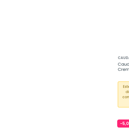
CAUD
Cauda
Crem
para
Est
d
com
-5,