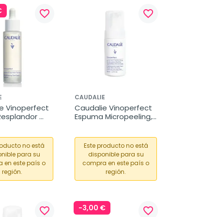
€
favorite_border
favorite_border
E
CAUDALIE
e Vinoperfect 
Caudalie Vinoperfect 
esplandor 
Espuma Micropeeling, 
chas, 50 ml
100 ml
roducto no está
Este producto no está
nible para su
disponible para su
 en este país o
compra en este país o
región.
región.
-3,00 €
favorite_border
favorite_border