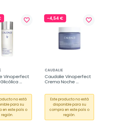
€
-4,54 €
favorite_border
favorite_border
E
CAUDALIE
e Vinoperfect 
Caudalie Vinoperfect 
Glicólica 
Crema Noche 
idad, 100 ml
Antimanchas, 50 ml
roducto no está
Este producto no está
nible para su
disponible para su
 en este país o
compra en este país o
región.
región.