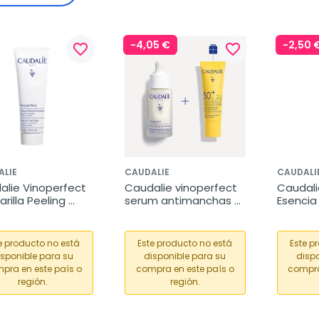
-4,05 €
-2,50 
favorite_border
favorite_border
ALIE
CAUDALIE
CAUDALI
lie Vinoperfect 
Caudalie vinoperfect 
Caudali
rilla Peeling 
serum antimanchas 
Esencia 
lico, 75 ml
cofre + Regalo 
Luminos
Vinosun SPF50+
e producto no está
Este producto no está
Este p
isponible para su
disponible para su
dispo
pra en este país o
compra en este país o
compra
región.
región.