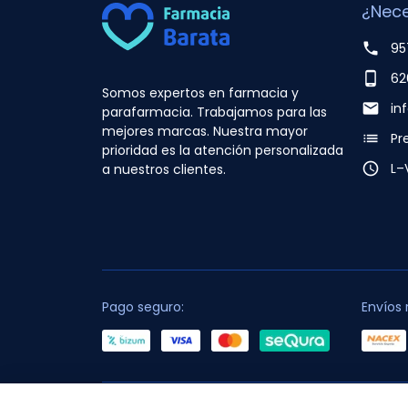
¿Nece
phone
95
phone_android
62
Somos expertos en farmacia y
email
in
parafarmacia. Trabajamos para las
mejores marcas. Nuestra mayor
list
Pr
prioridad es la atención personalizada
access_time
L–
a nuestros clientes.
Pago seguro:
Envíos 