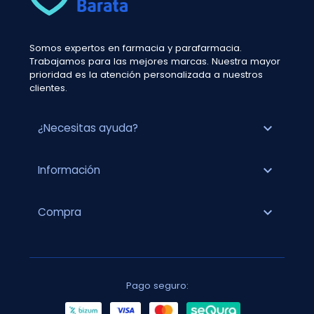
Somos expertos en farmacia y parafarmacia.
Trabajamos para las mejores marcas. Nuestra mayor
prioridad es la atención personalizada a nuestros
clientes.
expand_more
¿Necesitas ayuda?
expand_more
Información
expand_more
Compra
Pago seguro: