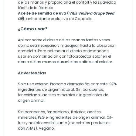
de las manos y proporciona el confort y la suavidad
táctil de la fórmula.
Aceite de semilla de uva (
Vitis Vinifera Grape Seed
Oil
):
antioxidante exclusivo de Caudalie.
¿Cómo usar?
Aplicar sobre el dorso de las manos tantas veces
como sea necesario y masajear hasta la absorción
completa. Para potenciar el efecto antimanchas,
usar en combinación con fotoprotector solar en el
dorso de las manos durante las salidas al exterior.
Advertencias
Solo uso externo. Probada dermatológicamente. 97%
ingredientes de origen natural. Sin parabenos,
fenoxietanol, aceites minerales e ingredientes de
origen animal.
Sin parabenos, fenoxietanol, ftalatos, aceites
minerales, PEG e ingredientes de origen animal. Oil-
free y no fotosensibilizante (excepto los productos
con AHAs). Vegano.