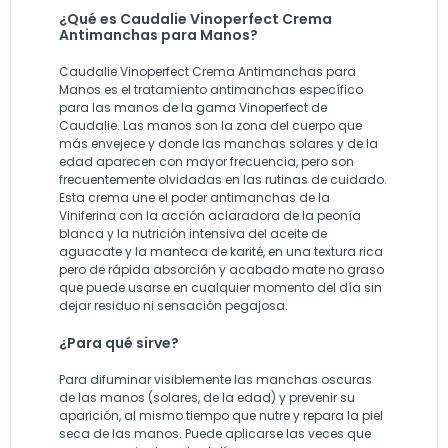
¿Qué es Caudalie Vinoperfect Crema
Antimanchas para Manos?
Caudalie Vinoperfect Crema Antimanchas para
Manos es el tratamiento antimanchas específico
para las manos de la gama Vinoperfect de
Caudalie. Las manos son la zona del cuerpo que
más envejece y donde las manchas solares y de la
edad aparecen con mayor frecuencia, pero son
frecuentemente olvidadas en las rutinas de cuidado.
Esta crema une el poder antimanchas de la
Viniferina con la acción aclaradora de la peonía
blanca y la nutrición intensiva del aceite de
aguacate y la manteca de karité, en una textura rica
pero de rápida absorción y acabado mate no graso
que puede usarse en cualquier momento del día sin
dejar residuo ni sensación pegajosa.
¿Para qué sirve?
Para difuminar visiblemente las manchas oscuras
de las manos (solares, de la edad) y prevenir su
aparición, al mismo tiempo que nutre y repara la piel
seca de las manos. Puede aplicarse las veces que