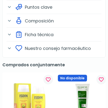
Puntos clave
expand_more
Composición
expand_more
Ficha técnica
expand_more
Nuestro consejo farmacéutico
expand_more
Comprados conjuntamente
No disponible
favorite_border
favorite_border