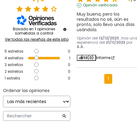
Opinión verificada
Muy buena, pero los 
resultados no sé, aún es 
pronto, solo llevo unos días 
Basado en
1
opiniones
usándola.
sometidas a control
Opinión del
12/12/2023
, tras un
Ver todas las reseñas de este sitio
experiencia del
21/11/2023
por
A.A.
5
estrellas
0
Útil
(0)
Informe
4
estrellas
1
3
estrellas
0
2
estrellas
0
1
estrella
0
1
Ordenar las opiniones