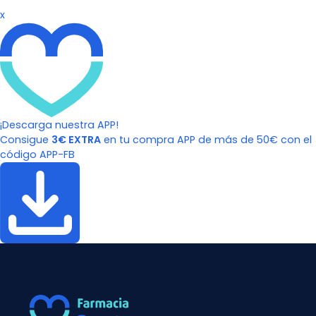
x
¡Descarga nuestra APP!
Consigue
3€ EXTRA
en tu compra APP de más de 50€ con el
código APP-FB