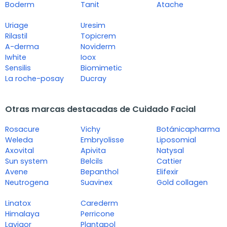
Boderm
Tanit
Atache
Uriage
Uresim
Rilastil
Topicrem
A-derma
Noviderm
Iwhite
Ioox
Sensilis
Biomimetic
La roche-posay
Ducray
Otras marcas destacadas de Cuidado Facial
Rosacure
Vichy
Botánicapharma
Weleda
Embryolisse
Liposomial
Axovital
Apivita
Natysal
Sun system
Belcils
Cattier
Avene
Bepanthol
Elifexir
Neutrogena
Suavinex
Gold collagen
Linatox
Carederm
Himalaya
Perricone
Lavigor
Plantapol