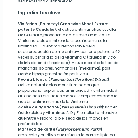
sea necesario durante el día.
Ingredientes clave
Viniferina (Palmitoyl Grapevine Shoot Extract,
patente Caudalie):
el activo antimanchas estrella
de Caudalie, procedente de la savia de la vid. La
Viniferina actúa inhibiendo específicamente la
tirosinasa —la enzima responsable de la
superproducción de melanina— con una potencia 62
veces superior a la de la vitamina C (prueba in vitro
de inhibición de tirosinasa). Actúa sobre todo tipo de
manchas: solares, hormonales (melasma), post-
acné e hiperpigmentación por luz azul.
Peonía blanca (
Paeonia Lactiflora Root Extract
):
activo natural aclarador e iluminador que
proporciona resplandor, luminosidad y uniformidad
al tono de la piel de las manos, complementando la
acción antimanchas de la Viniferina.
Aceite de aguacate (
Persea Gratissima Oil
):
rico en
ácido oleico y vitaminas A, D y E; emoliente intensivo
que nutre y repara la piel seca de las manos en
profundidad.
Manteca de karité (
Butyrospermum Parkii
):
emoliente y nutritivo que refuerza la barrera lipídica