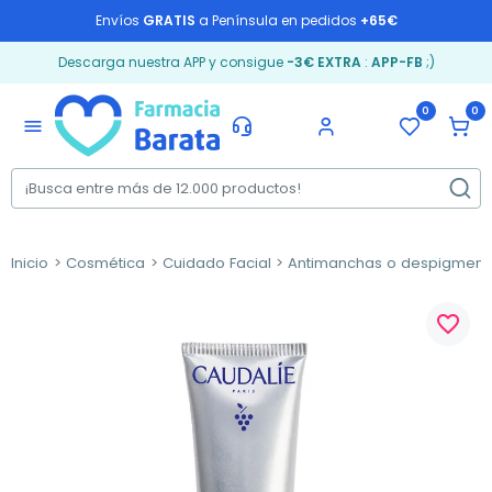
Envíos
GRATIS
a Península en pedidos
+65€
Descarga nuestra APP y consigue
-3€ EXTRA
:
APP-FB
;)
0
0
menu
Inicio
Cosmética
Cuidado Facial
Antimanchas o despigment
favorite_border