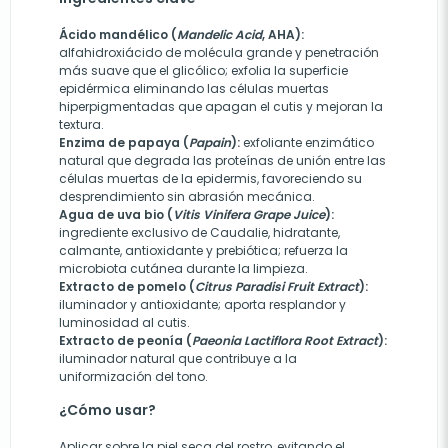
Ácido mandélico (
Mandelic Acid
, AHA):
alfahidroxiácido de molécula grande y penetración
más suave que el glicólico; exfolia la superficie
epidérmica eliminando las células muertas
hiperpigmentadas que apagan el cutis y mejoran la
textura.
Enzima de papaya (
Papain
):
exfoliante enzimático
natural que degrada las proteínas de unión entre las
células muertas de la epidermis, favoreciendo su
desprendimiento sin abrasión mecánica.
Agua de uva bio (
Vitis Vinifera Grape Juice
):
ingrediente exclusivo de Caudalie, hidratante,
calmante, antioxidante y prebiótica; refuerza la
microbiota cutánea durante la limpieza.
Extracto de pomelo (
Citrus Paradisi Fruit Extract
):
iluminador y antioxidante; aporta resplandor y
luminosidad al cutis.
Extracto de peonía (
Paeonia Lactiflora Root Extract
):
iluminador natural que contribuye a la
uniformización del tono.
¿Cómo usar?
Aplicar sobre la piel seca del rostro, evitando el