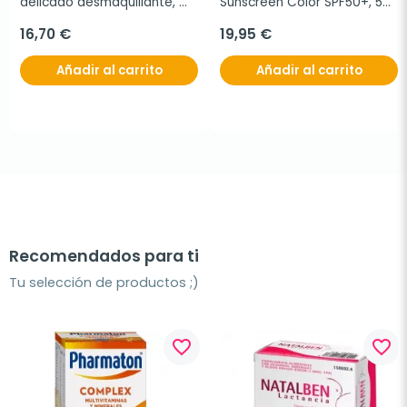
delicado desmaquillante, 
Sunscreen Color SPF50+, 50 
150 ml
ml
16,70 €
19,95 €
Añadir al carrito
Añadir al carrito
Recomendados para ti
Tu selección de productos ;)
favorite_border
favorite_border