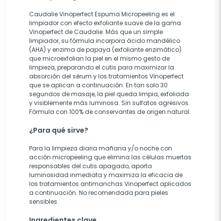
Caudalie Vinoperfect Espuma Micropeeling es el
limpiador con efecto exfoliante suave de la gama
Vinoperfect de Caudalie. Más que un simple
limpiador, su fórmula incorpora ácido mandélico
(AHA) y enzima de papaya (exfoliante enzimático)
que microexfolian la piel en el mismo gesto de
limpieza, preparando el cutis para maximizar la
absorción del sérum y los tratamientos Vinoperfect
que se aplican a continuación. En tan solo 30
segundos de masaje, la piel queda limpia, exfoliada
y visiblemente más luminosa. Sin sulfatos agresivos.
Fórmula con 100% de conservantes de origen natural.
¿Para qué sirve?
Para la limpieza diaria mañana y/o noche con
acción micropeeling que elimina las células muertas
responsables del cutis apagado, aporta
luminosidad inmediata y maximiza la eficacia de
los tratamientos antimanchas Vinoperfect aplicados
a continuación. No recomendada para pieles
sensibles.
Ingredientes clave