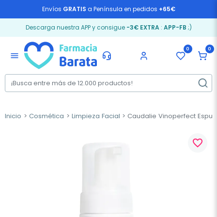
Envíos
GRATIS
a Península en pedidos
+65€
Descarga nuestra APP y consigue
-3€ EXTRA
:
APP-FB
;)
0
0
menu
Inicio
Cosmética
Limpieza Facial
Caudalie Vinoperfect Espum
favorite_border