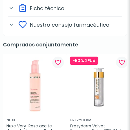
Ficha técnica
expand_more
Nuestro consejo farmacéutico
expand_more
Comprados conjuntamente
-50% 2ªUd
favorite_border
favorite_border
NUXE
FREZYDERM
Nuxe Very  Rose aceite 
Frezyderm Velvet 