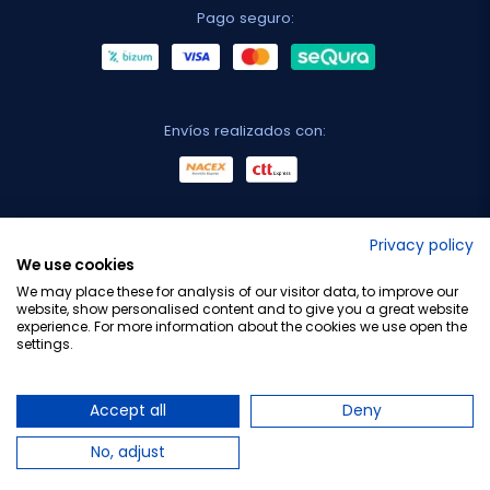
Pago seguro:
Envíos realizados con:
No lo decimos nosotros...
Privacy policy
We use cookies
¡Tu opinión es importante!
We may place these for analysis of our visitor data, to improve our
website, show personalised content and to give you a great website
experience. For more information about the cookies we use open the
settings.
Copyright © 2010-2026 Farmacia Barata S.L. Todos los
derechos reservados.
Accept all
Deny
No, adjust