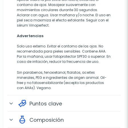
contorno de ojos. Masajear suavemente con
movimientos circulares durante 30 segundos.
Aclarar con agua. Usar mañana y/o noche. El uso en
piel seca maximiza el efecto exfoliante. Seguir con el
sérum Vinoperfect.
Advertencias
Solo uso externo. Evitar el contorno de los ojos. No
recomendada para pieles sensibles. Contiene AHA.
Por la mañana, usar fotoprotector SPF30 o superior. En
caso de irritación, reducir la frecuencia de uso.
Sin parabenos, fenoxietanol, ftalatos, aceites
minerales, PEG e ingredientes de origen animal. Oil-
free y no fotosensibilizante (excepto los productos
con AHAs). Vegano.
Puntos clave
expand_more
Composición
expand_more