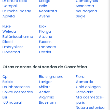
Dr arturo alba
Uriage
Comodynes
Cetaphil
Isdin
Sesderma
La roche-posay
Neostrata
Neutrogena
Apivita
Avene
Segle
Nuxe
Ioox
Weleda
Filorga
Botánicapharma
Atache
Rilastil
Eucerin
Embryolisse
Endocare
Bioderma
Cattier
Otras marcas destacadas de Cosmética
Cpi
Bio el granero
Flora
Belcils
Lavigor
Gamarde
Ds laboratories
Shilart
Gold collagen
Soivre cosmetics
Activa
Lerbolario
Esi
Alqvimia
Mia cosmetics-
100 natural
Bioserum
parís
Natura estonica