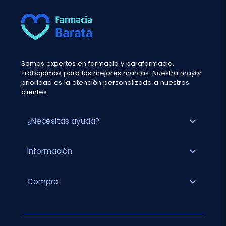
Somos expertos en farmacia y parafarmacia.
Trabajamos para las mejores marcas. Nuestra mayor
prioridad es la atención personalizada a nuestros
clientes.
expand_more
¿Necesitas ayuda?
expand_more
Información
expand_more
Compra