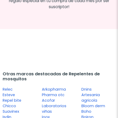
regalo especial en tu compra de cada mes por ser
suscriptor!
Otras marcas destacadas de Repelentes de
mosquitos
Relec
Arkopharma
Dnins
Esteve
Pharma otc
Artesania
Repel bite
Acofar
agricola
Chicco
Laboratorios
Bloom derm
Suavinex
viñas
Boho
Isdin
Ioox
Boiron