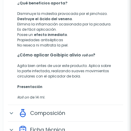
¿Qué beneficios aporta?
Disminuye la molestia provocada por el pinchazo.
Destruye el ácido del veneno
.
Elimina la inflamación ocasionada por la picadura.
Es de fácil aplicación.
Posee un
efecto inmediato
.
Propiedades antisépticas
No reseca ni maltrata la piel.
¿Cómo aplicar Goibipic alivio
?
roll on
Agita bien antes de usar este producto. Aplica sobre
la parte infectada, realizando suaves movimientos
circulares con el aplicador de bola.
Presentación
Roll on
de 14 ml.
Composición
expand_more
Ficha técnica
expand_more