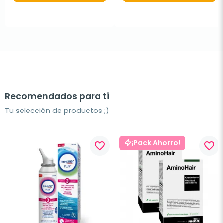
Recomendados para ti
Tu selección de productos ;)
¡Pack Ahorro!
favorite_border
favorite_border