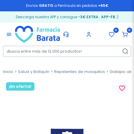
Envíos
GRATIS
a Península en pedidos
+65€
Descarga nuestra APP y consigue
-3€ EXTRA
:
APP-FB
;)
0
0
menu
Inicio
Salud y Botiquín
Repelentes de mosquitos
Goibipic alivi
¡En oferta!
favorite_border