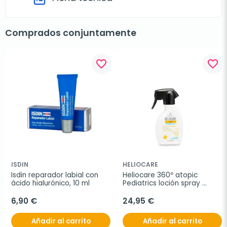
Comprados conjuntamente
favorite_border
favorite_border
ISDIN
HELIOCARE
Isdin reparador labial con 
Heliocare 360º atopic 
ácido hialurónico, 10 ml
Pediatrics loción spray 
SPF50+, 250 ml
6,90 €
24,95 €
Añadir al carrito
Añadir al carrito