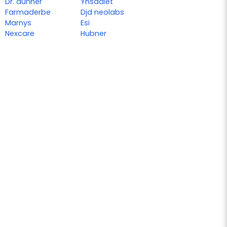
Dr. dunner
Ynsadiet
Farmaderbe
Djd neolabs
Marnys
Esi
Nexcare
Hubner