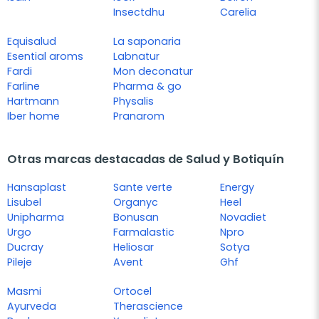
Insectdhu
Carelia
Equisalud
La saponaria
Esential aroms
Labnatur
Fardi
Mon deconatur
Farline
Pharma & go
Hartmann
Physalis
Iber home
Pranarom
Otras marcas destacadas de Salud y Botiquín
Hansaplast
Sante verte
Energy
Lisubel
Organyc
Heel
Unipharma
Bonusan
Novadiet
Urgo
Farmalastic
Npro
Ducray
Heliosar
Sotya
Pileje
Avent
Ghf
Masmi
Ortocel
Ayurveda
Therascience