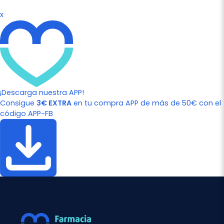
x
¡Descarga nuestra APP!
Consigue
3€ EXTRA
en tu compra APP de más de 50€ con el
código APP-FB