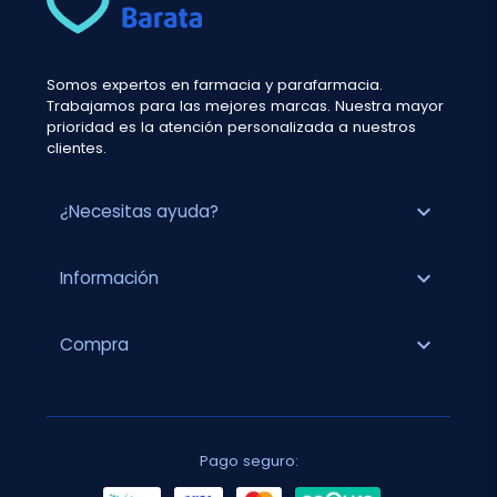
Somos expertos en farmacia y parafarmacia.
Trabajamos para las mejores marcas. Nuestra mayor
prioridad es la atención personalizada a nuestros
clientes.
expand_more
¿Necesitas ayuda?
expand_more
Información
expand_more
Compra
Pago seguro: