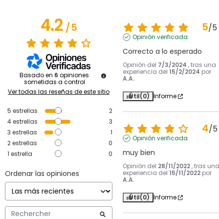
4.2
5
/
5
/
5
Opinión verificada
Correcto a lo esperado
Opinión del
7/3/2024
, tras una
experiencia del
15/2/2024
por
Basado en
6
opiniones
A.A.
sometidas a control
Ver todas las reseñas de este sitio
Útil
(0)
Informe
5
estrellas
2
4
estrellas
3
4
/
5
3
estrellas
1
Opinión verificada
2
estrellas
0
muy bien
1
estrella
0
Opinión del
28/11/2022
, tras un
Ordenar las opiniones
experiencia del
15/11/2022
por
A.A.
Útil
(0)
Informe