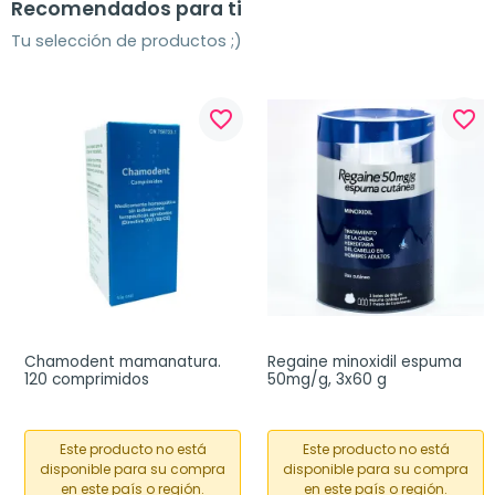
Recomendados para ti
Tu selección de productos ;)
favorite_border
favorite_border
Chamodent mamanatura. 
Regaine minoxidil espuma 
120 comprimidos
50mg/g, 3x60 g
Este producto no está
Este producto no está
disponible para su compra
disponible para su compra
en este país o región.
en este país o región.