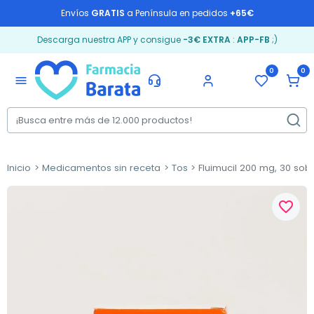
Envíos
GRATIS
a Península en pedidos
+65€
Descarga nuestra APP y consigue
-3€ EXTRA
:
APP-FB
;)
0
0
menu
Inicio
Medicamentos sin receta
Tos
Fluimucil 200 mg, 30 sob
favorite_border