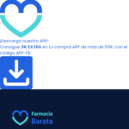
¡Descarga nuestra APP!
Consigue
3€ EXTRA
en tu compra APP de más de 50€ con el
código APP-FB