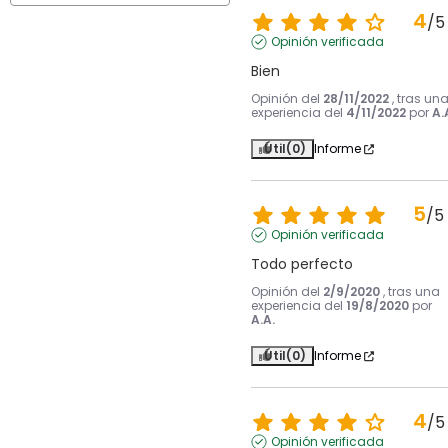
4
/
5
Opinión verificada
Bien
Opinión del
28/11/2022
, tras un
experiencia del
4/11/2022
por
A.
Útil
(0)
Informe
5
/
5
Opinión verificada
Todo perfecto
Opinión del
2/9/2020
, tras una
experiencia del
19/8/2020
por
A.A.
Útil
(0)
Informe
4
/
5
Opinión verificada