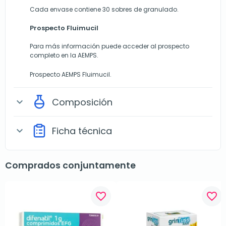
Cada envase contiene 30 sobres de granulado.
Prospecto Fluimucil
Para más información puede acceder al prospecto
completo en la AEMPS.
Prospecto AEMPS Fluimucil
.
Composición
expand_more
Ficha técnica
expand_more
Comprados conjuntamente
favorite_border
favorite_border