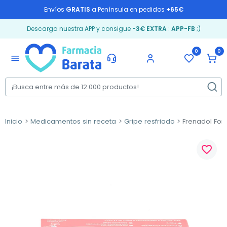
Envíos
GRATIS
a Península en pedidos
+65€
Descarga nuestra APP y consigue
-3€ EXTRA
:
APP-FB
;)
0
0
menu
Inicio
Medicamentos sin receta
Gripe resfriado
Frenadol Fort
favorite_border