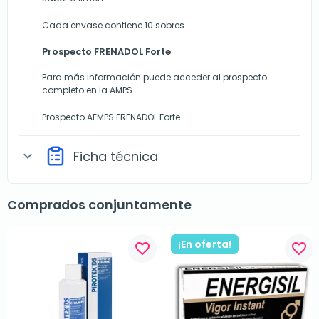
Cada envase contiene 10 sobres.
Prospecto FRENADOL Forte
Para más información puede acceder al prospecto
completo en la AMPS.
Prospecto AEMPS FRENADOL Forte.
Ficha técnica
expand_more
Comprados conjuntamente
¡En oferta!
favorite_border
favorite_border