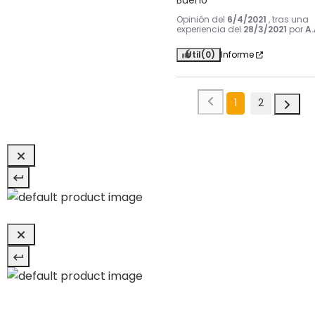
Bueno
Opinión del
6/4/2021
, tras una
experiencia del
28/3/2021
por
A.
Útil
(0)
Informe
1
2