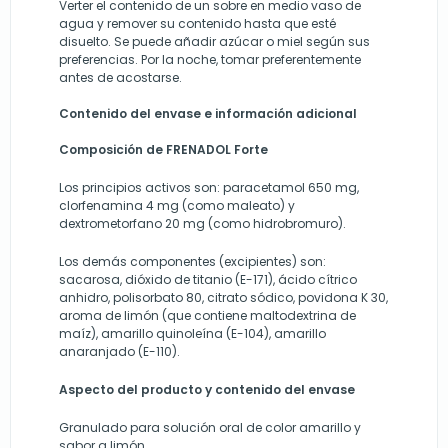
Verter el contenido de un sobre en medio vaso de
agua y remover su contenido hasta que esté
disuelto. Se puede añadir azúcar o miel según sus
preferencias. Por la noche, tomar preferentemente
antes de acostarse.
Contenido del envase e información adicional
Composición de
FRENADOL
Forte
Los principios activos son: paracetamol 650 mg,
clorfenamina 4 mg (como maleato) y
dextrometorfano 20 mg (como hidrobromuro).
Los demás componentes (excipientes) son:
sacarosa, dióxido de titanio (E-171), ácido cítrico
anhidro, polisorbato 80, citrato sódico, povidona K 30,
aroma de limón (que contiene maltodextrina de
maíz), amarillo quinoleína (E-104), amarillo
anaranjado (E-110).
Aspecto del producto y contenido del envase
Granulado para solución oral de color amarillo y
sabor a limón.