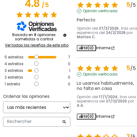
4.8
5
/
5
/
5
Opinión verificada
Perfecto
Opinión del
27/3/2026
, tras una
experiencia del
24/2/2026
por
Basado en
8
opiniones
Matías C.
sometidas a control
Ver todas las reseñas de este sitio
Útil
(0)
Informe
5
estrellas
7
4
estrellas
0
5
/
5
3
estrellas
1
Opinión verificada
2
estrellas
0
Lo usamos habitualmente, 
1
estrella
0
no falta en casa
Ordenar las opiniones
Opinión del
17/1/2024
, tras una
experiencia del
27/12/2023
por
A.A.
Útil
(0)
Informe
3
/
5