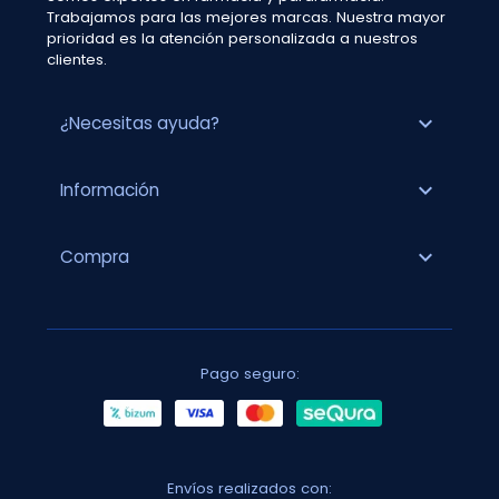
Trabajamos para las mejores marcas. Nuestra mayor
prioridad es la atención personalizada a nuestros
clientes.
expand_more
¿Necesitas ayuda?
expand_more
Información
expand_more
Compra
Pago seguro:
Envíos realizados con: