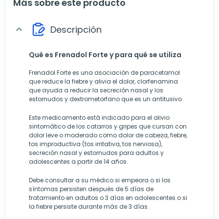
Más sobre este producto
Descripción
expand_more
Qué es Frenadol Forte y para qué se utiliza
Frenadol Forte es una asociación de paracetamol
que reduce la fiebre y alivia el dolor, clorfenamina
que ayuda a reducir la secreción nasal y los
estornudos y dextrometorfano que es un antitusivo.
Este medicamento está indicado para el alivio
sintomático de los catarros y gripes que cursan con
dolor leve o moderado como dolor de cabeza, fiebre,
tos improductiva (tos irritativa, tos nerviosa),
secreción nasal y estornudos para adultos y
adolescentes a partir de 14 años.
Debe consultar a su médico si empeora o si los
síntomas persisten después de 5 días de
tratamiento en adultos o 3 días en adolescentes o si
la fiebre persiste durante más de 3 días.