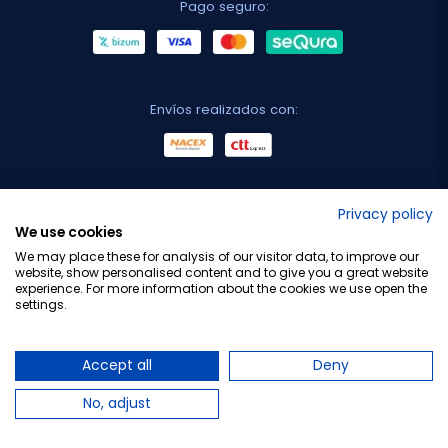
Pago seguro:
Envíos realizados con:
No lo decimos nosotros...
Privacy policy
We use cookies
¡Tu opinión es importante!
We may place these for analysis of our visitor data, to improve our
website, show personalised content and to give you a great website
experience. For more information about the cookies we use open the
settings.
Copyright © 2010-2026 Farmacia Barata S.L. Todos los
derechos reservados.
Accept all
Deny
No, adjust