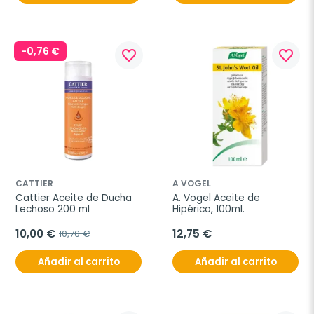
-0,76 €
favorite_border
favorite_border
CATTIER
A VOGEL
Cattier Aceite de Ducha 
A. Vogel Aceite de 
Lechoso 200 ml
Hipérico, 100ml.
10,00 €
12,75 €
10,76 €
Añadir al carrito
Añadir al carrito