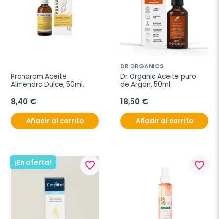
DR ORGANICS
Pranarom Aceite 
Dr Organic Aceite puro 
Almendra Dulce, 50ml.
de Argán, 50ml.
8,40 €
18,50 €
Añadir al carrito
Añadir al carrito
¡En oferta!
favorite_border
favorite_border