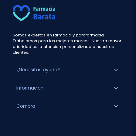
Somos expertos en farmacia y parafarmacia.
Trabajamos para las mejores marcas. Nuestra mayor
prioridad es la atención personalizada a nuestros
clientes.
expand_more
¿Necesitas ayuda?
expand_more
Información
expand_more
Compra