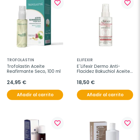
favorite_border
favorite_border
TROFOLASTIN
ELIFEXIR
Trofolastin Aceite 
E´Lifexir Dermo Anti-
Reafirmante Seco, 100 ml
Flacidez Bakuchiol Aceite 
Remodelador Avanzado, 
100 ml
24,95 €
18,50 €
Añadir al carrito
Añadir al carrito
favorite_border
favorite_border