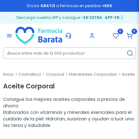
Envíos
GRATIS
a Península en pedidos
+65€
Descarga nuestra APP y consigue
-3€ EXTRA
:
APP-FB
;)
0
0
menu
Inicio
Cosmética
Corporal
Hidratantes Corporales
Aceite C
Aceite Corporal
Consigue los mejores aceites corporales a precios de
ahorro.
Elaborados con vitaminas y minerales esenciales para el
cuidado de la piel. Hidratan, suavizan y ayudan a lucir una
tez tersa y saludable.