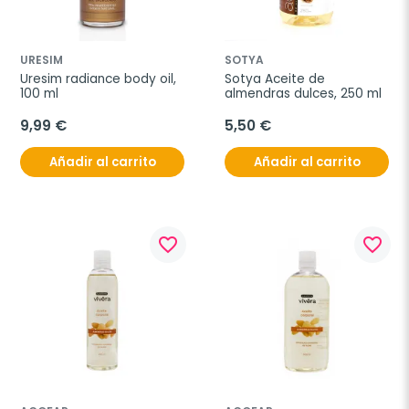
URESIM
SOTYA
Uresim radiance body oil, 
Sotya Aceite de 
100 ml
almendras dulces, 250 ml
9,99 €
5,50 €
Añadir al carrito
Añadir al carrito
favorite_border
favorite_border