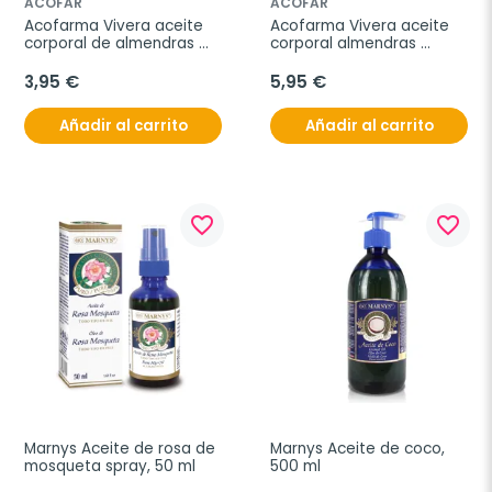
ACOFAR
ACOFAR
Acofarma Vivera aceite 
Acofarma Vivera aceite 
corporal de almendras 
corporal almendras 
dulces, 250 ml
dulces, 500 ml
3,95 €
5,95 €
Añadir al carrito
Añadir al carrito
favorite_border
favorite_border
Marnys Aceite de rosa de 
Marnys Aceite de coco, 
mosqueta spray, 50 ml
500 ml