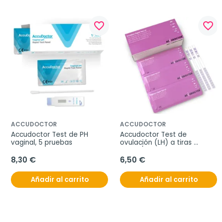
favorite_border
favorite_border
ACCUDOCTOR
ACCUDOCTOR
Accudoctor Test de PH 
Accudoctor Test de 
vaginal, 5 pruebas
ovulación (LH) a tiras 
25mIU/mL, Caja de 10 
pruebas
8,30 €
6,50 €
Añadir al carrito
Añadir al carrito