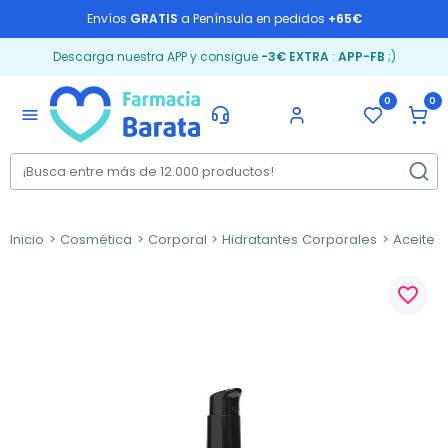
Envíos
GRATIS
a Península en pedidos
+65€
Descarga nuestra APP y consigue
-3€ EXTRA
:
APP-FB
;)
0
0
menu
Inicio
Cosmética
Corporal
Hidratantes Corporales
Aceite 
favorite_border