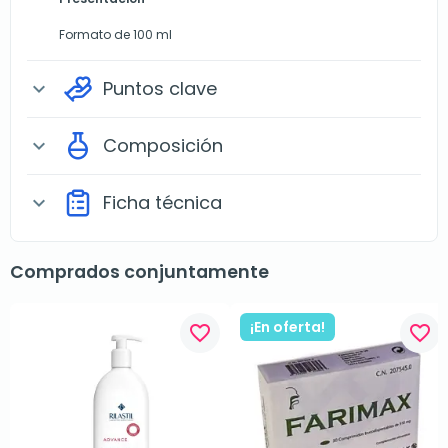
Formato de 100 ml
Puntos clave
expand_more
Composición
expand_more
Ficha técnica
expand_more
Comprados conjuntamente
¡En oferta!
favorite_border
favorite_border