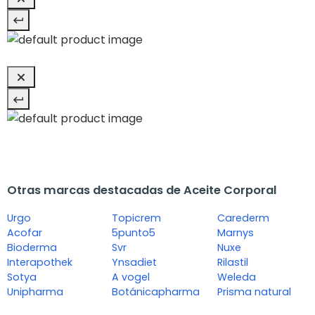
Otras marcas destacadas de Aceite Corporal
Urgo
Topicrem
Carederm
Acofar
5punto5
Marnys
Bioderma
Svr
Nuxe
Interapothek
Ynsadiet
Rilastil
Sotya
A vogel
Weleda
Unipharma
Botánicapharma
Prisma natural