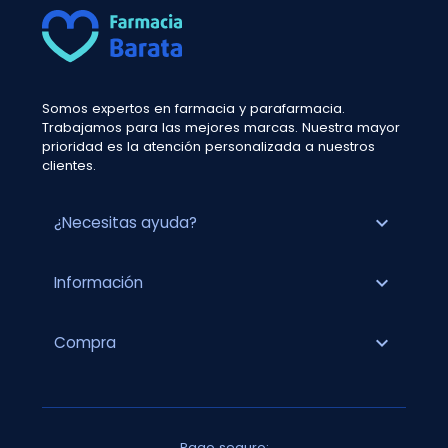
Somos expertos en farmacia y parafarmacia.
Trabajamos para las mejores marcas. Nuestra mayor
prioridad es la atención personalizada a nuestros
clientes.
expand_more
¿Necesitas ayuda?
expand_more
Información
expand_more
Compra
Pago seguro: