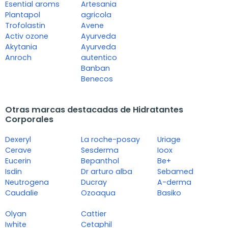
Esential aroms
Artesania
Plantapol
agricola
Trofolastin
Avene
Activ ozone
Ayurveda
Akytania
Ayurveda
Anroch
autentico
Banban
Benecos
Otras marcas destacadas de Hidratantes
Corporales
Dexeryl
La roche-posay
Uriage
Cerave
Sesderma
Ioox
Eucerin
Bepanthol
Be+
Isdin
Dr arturo alba
Sebamed
Neutrogena
Ducray
A-derma
Caudalie
Ozoaqua
Basiko
Olyan
Cattier
Iwhite
Cetaphil