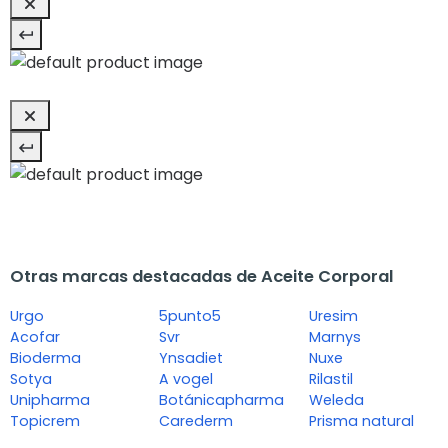
Otras marcas destacadas de Aceite Corporal
Urgo
5punto5
Uresim
Acofar
Svr
Marnys
Bioderma
Ynsadiet
Nuxe
Sotya
A vogel
Rilastil
Unipharma
Botánicapharma
Weleda
Topicrem
Carederm
Prisma natural