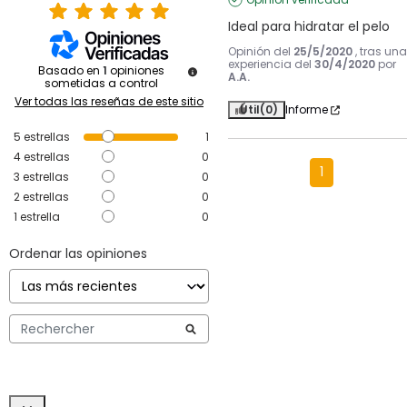
Ideal para hidratar el pelo
Opinión del
25/5/2020
, tras una
experiencia del
30/4/2020
por
Basado en
1
opiniones
A.A.
sometidas a control
Ver todas las reseñas de este sitio
Útil
(0)
Informe
5
estrellas
1
4
estrellas
0
1
3
estrellas
0
2
estrellas
0
1
estrella
0
Ordenar las opiniones