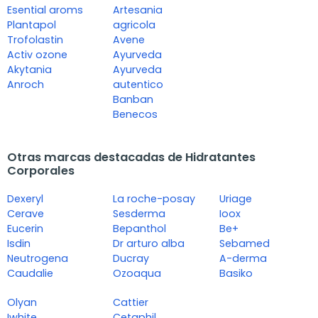
Esential aroms
Artesania
Plantapol
agricola
Trofolastin
Avene
Activ ozone
Ayurveda
Akytania
Ayurveda
Anroch
autentico
Banban
Benecos
Otras marcas destacadas de Hidratantes
Corporales
Dexeryl
La roche-posay
Uriage
Cerave
Sesderma
Ioox
Eucerin
Bepanthol
Be+
Isdin
Dr arturo alba
Sebamed
Neutrogena
Ducray
A-derma
Caudalie
Ozoaqua
Basiko
Olyan
Cattier
Iwhite
Cetaphil