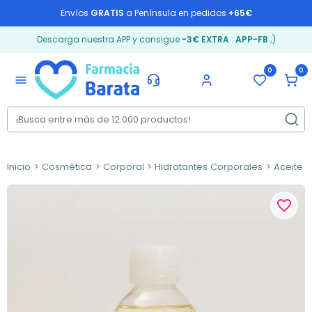
Envíos
GRATIS
a Península en pedidos
+65€
Descarga nuestra APP y consigue
-3€ EXTRA
:
APP-FB
;)
0
0
menu
Inicio
Cosmética
Corporal
Hidratantes Corporales
Aceite 
favorite_border