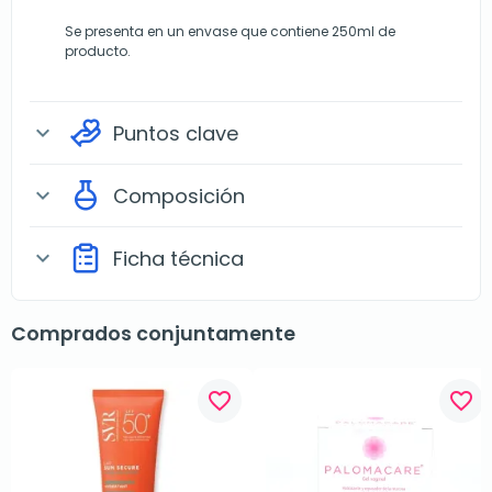
Se presenta en un envase que contiene 250ml de
producto.
Puntos clave
expand_more
Composición
expand_more
Ficha técnica
expand_more
Comprados conjuntamente
favorite_border
favorite_border