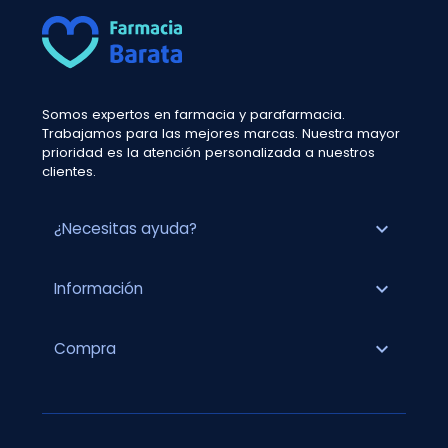
Somos expertos en farmacia y parafarmacia.
Trabajamos para las mejores marcas. Nuestra mayor
prioridad es la atención personalizada a nuestros
clientes.
expand_more
¿Necesitas ayuda?
expand_more
Información
expand_more
Compra