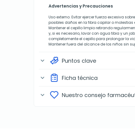
Advertencias y Precauciones
Uso externo. Evitar ejercer fuerza excesiva sobre
posibles daños en la fibra capilar o molestias 
Mantener el cepillo limpio retirando regularme
y, si es necesario, lavar con agua tibia y un ja
completamente el cepillo para prolongar la vid
Mantener fuera del alcance de los niños sin su
Puntos clave
expand_more
Ficha técnica
expand_more
Nuestro consejo farmacéu
expand_more