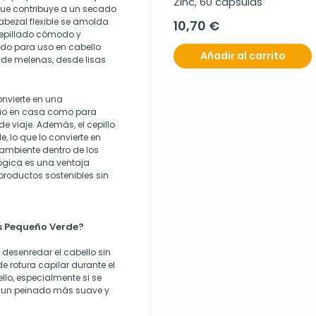
Zinc, 60 cápsulas
 que contribuye a un secado
bezal flexible se amolda
10,70 €
cepillado cómodo y
ado para uso en cabello
Añadir al carrito
de melenas, desde lisas
onvierte en una
rio en casa como para
de viaje. Además, el cepillo
, lo que lo convierte en
ambiente dentro de los
lógica es una ventaja
roductos sostenibles sin
es Pequeño Verde?
 desenredar el cabello sin
de rotura capilar durante el
ello, especialmente si se
ea un peinado más suave y