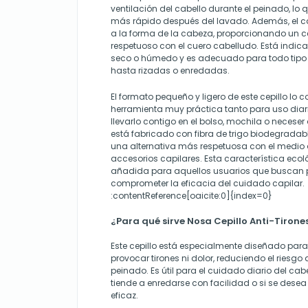
ventilación del cabello durante el peinado, lo
más rápido después del lavado. Además, el ca
a la forma de la cabeza, proporcionando un 
respetuoso con el cuero cabelludo. Está indic
seco o húmedo y es adecuado para todo tipo 
hasta rizadas o enredadas.
El formato pequeño y ligero de este cepillo lo c
herramienta muy práctica tanto para uso dia
llevarlo contigo en el bolso, mochila o neceser 
está fabricado con fibra de trigo biodegradable
una alternativa más respetuosa con el medio 
accesorios capilares. Esta característica eco
añadida para aquellos usuarios que buscan p
comprometer la eficacia del cuidado capilar.
:contentReference[oaicite:0]{index=0}
¿Para qué sirve Nosa Cepillo Anti-Tiron
Este cepillo está especialmente diseñado para
provocar tirones ni dolor, reduciendo el riesgo 
peinado. Es útil para el cuidado diario del cab
tiende a enredarse con facilidad o si se des
eficaz.