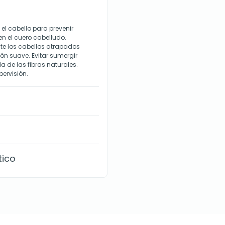
 el cabello para prevenir
en el cuero cabelludo.
nte los cabellos atrapados
bón suave. Evitar sumergir
a de las fibras naturales.
pervisión.
tico