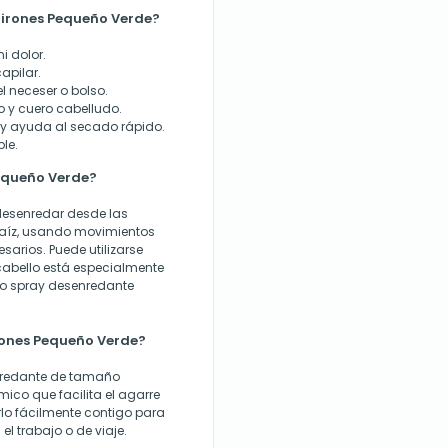
-Tirones Pequeño Verde?
i dolor.
apilar.
el neceser o bolso.
o y cuero cabelludo.
n y ayuda al secado rápido.
le.
equeño Verde?
desenredar desde las
aíz, usando movimientos
sarios. Puede utilizarse
cabello está especialmente
 o spray desenredante
rones Pequeño Verde?
enredante de tamaño
ico que facilita el agarre
lo fácilmente contigo para
el trabajo o de viaje.