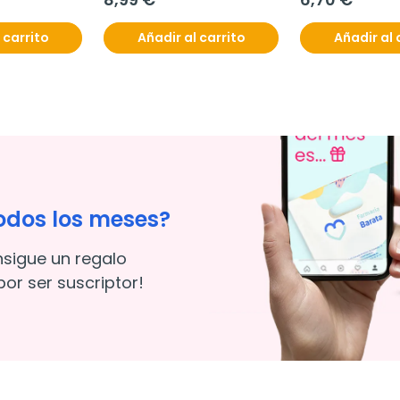
 carrito
Añadir al carrito
Añadir al 
odos los meses?
nsigue un regalo
or ser suscriptor!