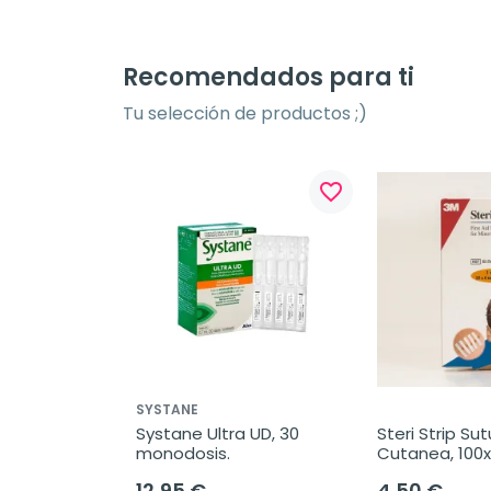
Recomendados para ti
Tu selección de productos ;)
favorite_border
favorite_border
SYSTANE
da 
Systane Ultra UD, 30 
Steri Strip Sut
plo, 2 x 65 g
monodosis.
Cutanea, 100
12,95 €
4,50 €