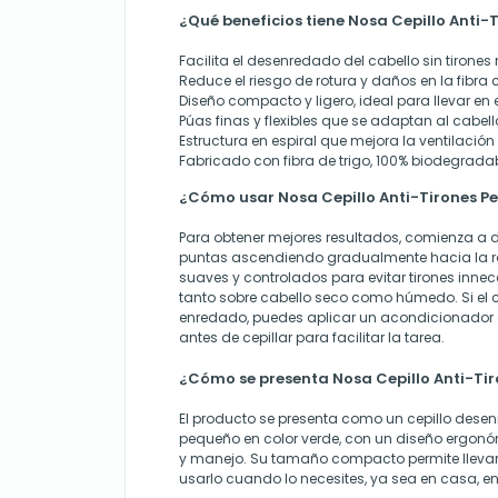
¿Qué beneficios tiene Nosa Cepillo Anti
Facilita el desenredado del cabello sin tirones n
Reduce el riesgo de rotura y daños en la fibra c
Diseño compacto y ligero, ideal para llevar en 
Púas finas y flexibles que se adaptan al cabell
Estructura en espiral que mejora la ventilació
Fabricado con fibra de trigo, 100% biodegradab
¿Cómo usar Nosa Cepillo Anti-Tirones P
Para obtener mejores resultados, comienza a 
puntas ascendiendo gradualmente hacia la r
suaves y controlados para evitar tirones innece
tanto sobre cabello seco como húmedo. Si el 
enredado, puedes aplicar un acondicionador
antes de cepillar para facilitar la tarea.
¿Cómo se presenta Nosa Cepillo Anti-Ti
El producto se presenta como un cepillo des
pequeño en color verde, con un diseño ergonóm
y manejo. Su tamaño compacto permite llevar
usarlo cuando lo necesites, ya sea en casa, en 