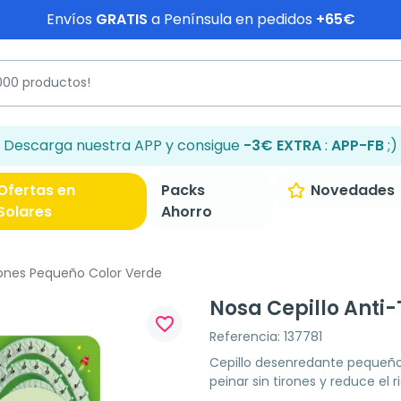
Envíos
GRATIS
a Península en pedidos
+65€
Descarga nuestra APP y consigue
-3€ EXTRA
:
APP-FB
;)
Ofertas en
Packs
Novedades
Solares
Ahorro
rones Pequeño Color Verde
Nosa Cepillo Anti
favorite_border
Referencia: 137781
Cepillo desenredante pequeño 
peinar sin tirones y reduce el r