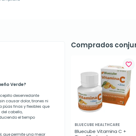
Comprados conju
favorite_border
queño Verde?
 cepillo desenredante
in causar dolor, tirones ni
 púas finas y flexibles que
del cabello,
duciendo el tiempo
BLUECUBE HEALTHCARE
Bluecube Vitamina C + 
al, que permite una mejor