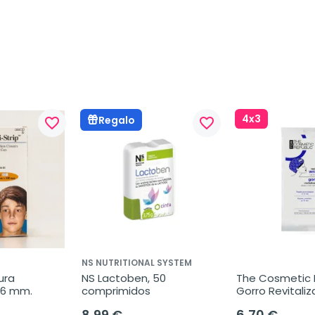
4x3
Regalo
favorite_border
favorite_border
NS NUTRITIONAL SYSTEM
ura 
NS Lactoben, 50 
The Cosmetic R
x6 mm.
comprimidos
Gorro Revitaliza
unidad
8,99 €
6,70 €