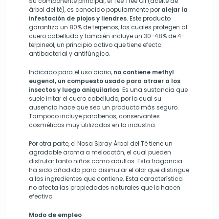
Su componente principal, el Tee Tree Oil (aceite de
árbol del té), es conocido popularmente por
alejar la
infestación de piojos y liendres
.
Este producto
garantiza un 80% de terpenos, los cuales protegen al
cuero cabelludo y también incluye un 30-48% de 4-
terpineol, un principio activo que tiene efecto
antibacterial y antifúngico.
Indicado para el uso diario,
no contiene methyl
eugenol, un compuesto usado para atraer a los
insectos y luego aniquilarlos
.
Es una sustancia que
suele irritar el cuero cabelludo, por lo cual su
ausencia hace que sea un producto más seguro.
Tampoco incluye parabenos, conservantes
cosméticos muy utilizados en la industria.
Por otra parte, el Nosa Spray Árbol del Té tiene un
agradable aroma a melocotón, el cual pueden
disfrutar tanto niños como adultos. Esta fragancia
ha sido añadida para disimular el olor que distingue
a los ingredientes que contiene. Esta característica
no afecta las propiedades naturales que lo hacen
efectivo.
Modo de empleo