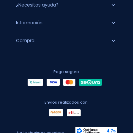
expand_more
¿Necesitas ayuda?
expand_more
Información
expand_more
Compra
Pago seguro:
Envíos realizados con:
No lo decimos nosotros...