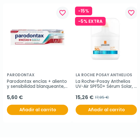
-15%
favorite_border
favorite_border
-5% EXTRA
PARODONTAX
LA ROCHE POSAY ANTHELIOS
Parodontax encías + aliento 
La Roche-Posay Anthelios 
y sensibilidad blanqueante, 
UV-Air SPF50+ Sérum Solar, 
75 ml
50 ml
5,60 €
15,26 €
17,95 €
Añadir al carrito
Añadir al carrito