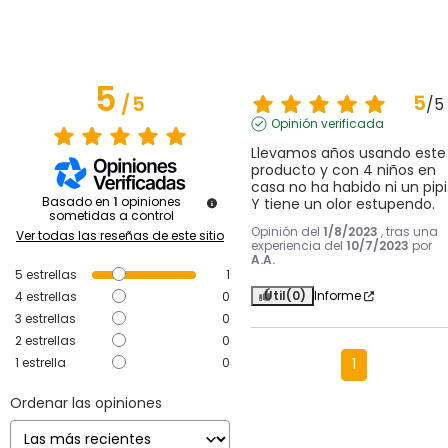
5
5
/
5
/
5
Opinión verificada
Llevamos años usando este 
producto y con 4 niños en 
casa no ha habido ni un pipi.
Basado en
1
opiniones
Y tiene un olor estupendo.
sometidas a control
Opinión del
1/8/2023
, tras una
Ver todas las reseñas de este sitio
experiencia del
10/7/2023
por
A.A.
5
estrellas
1
Útil
(0)
Informe
4
estrellas
0
3
estrellas
0
2
estrellas
0
1
estrella
0
1
Ordenar las opiniones