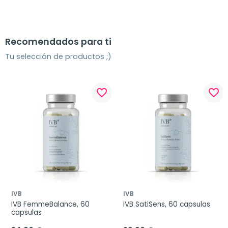
Recomendados para ti
Tu selección de productos ;)
favorite_border
favorite_border
IVB
IVB
IVB FemmeBalance, 60 
IVB SatiSens, 60 capsulas
capsulas