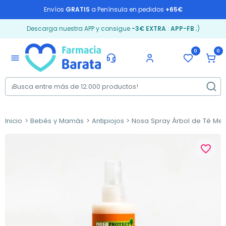
Envíos
GRATIS
a Península en pedidos
+65€
Descarga nuestra APP y consigue
-3€ EXTRA
:
APP-FB
;)
0
0
menu
Inicio
Bebés y Mamás
Antipiojos
Nosa Spray Árbol de Té Mel
favorite_border