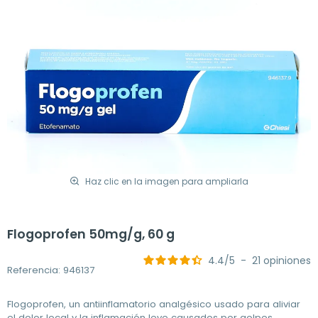
Haz clic en la imagen para ampliarla
Flogoprofen 50mg/g, 60 g
4.4
/
5
-
21
opiniones
Referencia: 946137
Flogoprofen, un antiinflamatorio analgésico usado para aliviar
el dolor local y la inflamación leve causados por golpes,