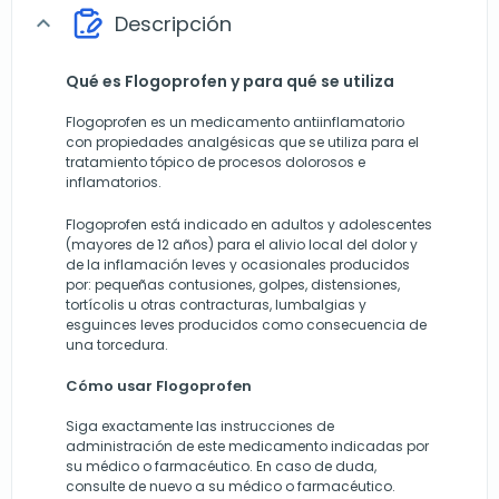
Descripción
expand_more
Qué es Flogoprofen y para qué se utiliza
Flogoprofen es un medicamento antiinflamatorio
con propiedades analgésicas que se utiliza para el
tratamiento tópico de procesos dolorosos e
inflamatorios.
Flogoprofen está indicado en adultos y adolescentes
(mayores de 12 años) para el alivio local del dolor y
de la inflamación leves y ocasionales producidos
por: pequeñas contusiones, golpes, distensiones,
tortícolis u otras contracturas, lumbalgias y
esguinces leves producidos como consecuencia de
una torcedura.
Cómo usar Flogoprofen
Siga exactamente las instrucciones de
administración de este medicamento indicadas por
su médico o farmacéutico. En caso de duda,
consulte de nuevo a su médico o farmacéutico.