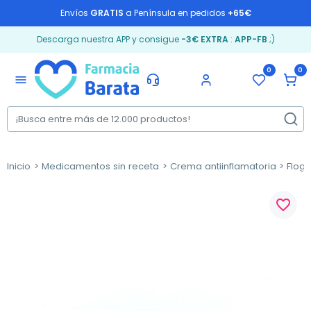
Envíos
GRATIS
a Península en pedidos
+65€
Descarga nuestra APP y consigue
-3€ EXTRA
:
APP-FB
;)
0
0
menu
Inicio
Medicamentos sin receta
Crema antiinflamatoria
Flogo
favorite_border