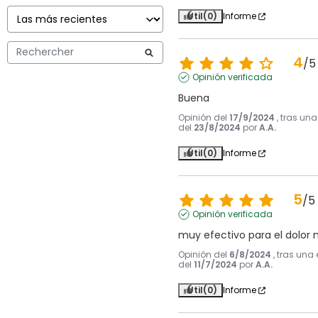
Útil
(0)
Informe
4
/
5
Opinión verificada
Buena
Opinión del
17/9/2024
, tras un
del
23/8/2024
por
A.A.
Útil
(0)
Informe
5
/
5
Opinión verificada
muy efectivo para el dolor 
Opinión del
6/8/2024
, tras una
del
11/7/2024
por
A.A.
Útil
(0)
Informe