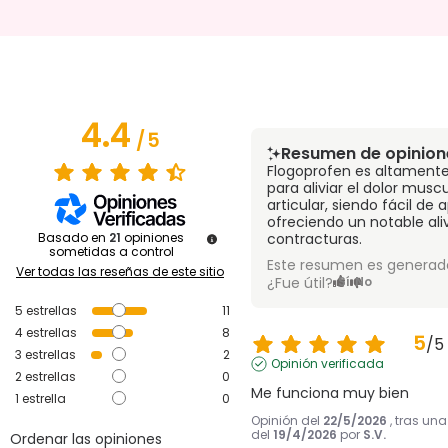
4.4
/
5
Resumen de opinion
Flogoprofen es altamente
para aliviar el dolor muscu
articular, siendo fácil de a
ofreciendo un notable ali
Basado en
21
opiniones
contracturas.
sometidas a control
Este resumen es generado
Ver todas las reseñas de este sitio
¿Fue útil?
Sí
No
5
estrellas
11
4
estrellas
8
5
/
5
3
estrellas
2
Opinión verificada
2
estrellas
0
Me funciona muy bien
1
estrella
0
Opinión del
22/5/2026
, tras un
del
19/4/2026
por
S.V.
Ordenar las opiniones