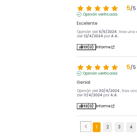
5
/
5
Opinión verificada
Excelente
Opinión del
5/5/2024
, tras una
del
12/4/2024
por
A.A.
Útil
(0)
Informe
5
/
5
Opinión verificada
Genial
Opinión del
30/4/2024
, tras un
del
11/4/2024
por
A.A.
Útil
(0)
Informe
1
2
3
4