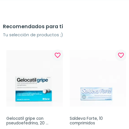
Recomendados para ti
Tu selección de productos ;)
favorite_border
favorite_border
Gelocatil gripe con 
Saldeva Forte, 10 
pseudoefedrina, 20 
comprimidos
comprimidos