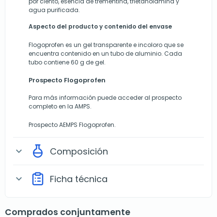
por ciento, esencia de trementina, trietanolamina y
agua purificada.
Aspecto del producto y contenido del envase
Flogoprofen es un gel transparente e incoloro que se
encuentra contenido en un tubo de aluminio. Cada
tubo contiene 60 g de gel.
Prospecto Flogoprofen
Para más información puede acceder al prospecto
completo en la AMPS.
Prospecto AEMPS Flogoprofen.
Composición
expand_more
Ficha técnica
expand_more
Comprados conjuntamente