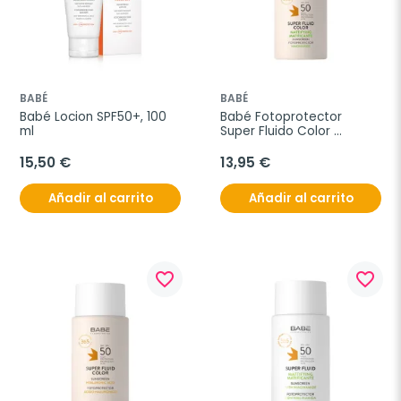
BABÉ
BABÉ
Babé Locion SPF50+, 100 
Babé Fotoprotector 
ml
Super Fluido Color 
Matificante SPF50, 50 ml
15,50 €
13,95 €
Añadir al carrito
Añadir al carrito
favorite_border
favorite_border