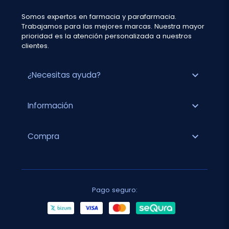
Somos expertos en farmacia y parafarmacia.
Trabajamos para las mejores marcas. Nuestra mayor
prioridad es la atención personalizada a nuestros
clientes.
expand_more
¿Necesitas ayuda?
expand_more
Información
expand_more
Compra
Pago seguro: