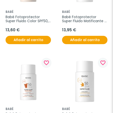
BABÉ
BABÉ
Babé Fotoprotector 
Babé Fotoprotector 
Super Fluido Color SPF50, 
Super Fluido Matificante 
50 ml
SPF50, 50 ml
13,60 €
13,95 €
Añadir al carrito
Añadir al carrito
favorite_border
favorite_border
BABÉ
BABÉ