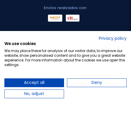
Envíos realizados con:
No lo decimos nosotros...
Privacy policy
We use cookies
¡Tu opinión es importante!
We may place these for analysis of our visitor data, to improve our
website, show personalised content and to give you a great website
experience. For more information about the cookies we use open the
settings.
Copyright © 2010-2026 Farmacia Barata S.L. Todos los
derechos reservados.
Accept all
Deny
No, adjust