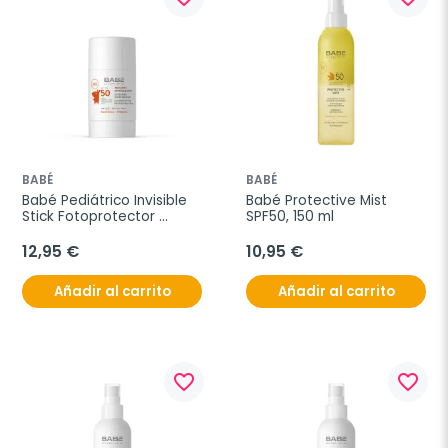
BABÉ
BABÉ
Babé Pediátrico Invisible 
Babé Protective Mist 
Stick Fotoprotector 
SPF50, 150 ml
SPF50, 30 g
12,95 €
10,95 €
Añadir al carrito
Añadir al carrito
favorite_border
favorite_border