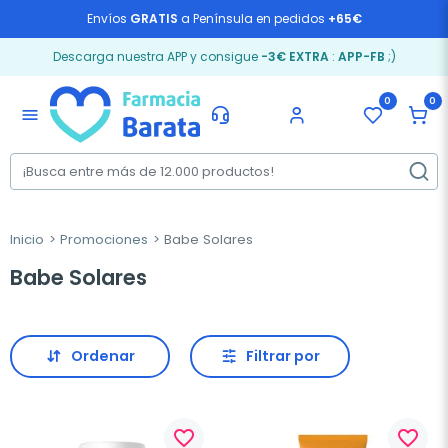
Envíos
GRATIS
a Península en pedidos
+65€
Descarga nuestra APP y consigue
-3€ EXTRA
:
APP-FB
;)
0
0
menu
Inicio
Promociones
Babe Solares
Babe Solares
Ordenar
Filtrar por
favorite_border
favorite_border