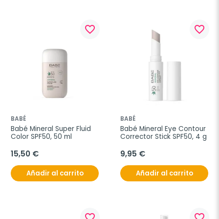
favorite_border
favorite_border
BABÉ
BABÉ
Babé Mineral Super Fluid 
Babé Mineral Eye Contour 
Color SPF50, 50 ml
Corrector Stick SPF50, 4 g
15,50 €
9,95 €
Añadir al carrito
Añadir al carrito
favorite_border
favorite_border