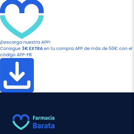
¡Descarga nuestra APP!
Consigue
3€ EXTRA
en tu compra APP de más de 50€ con el
código APP-FB