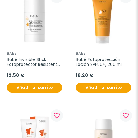
BABÉ
BABÉ
Babé Invisible Stick 
Babé Fotoprotección 
Fotoprotector Resistente 
Loción SPF50+, 200 ml
al Agua SPF50, 30 g
12,50 €
18,20 €
Añadir al carrito
Añadir al carrito
favorite_border
favorite_border