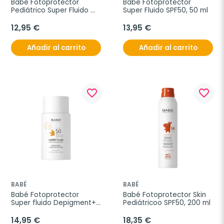
Babé Fotoprotector 
Babé Fotoprotector 
Pediátrico Super Fluido 
Super Fluido SPF50, 50 ml
SPF50, 50 ml
12,95 €
13,95 €
Añadir al carrito
Añadir al carrito
favorite_border
favorite_border
BABÉ
BABÉ
Babé Fotoprotector 
Babé Fotoprotector Skin 
Super fluido Depigment+ 
Pediátricoo SPF50, 200 ml
SPF50, 50 ml
14,95 €
18,35 €