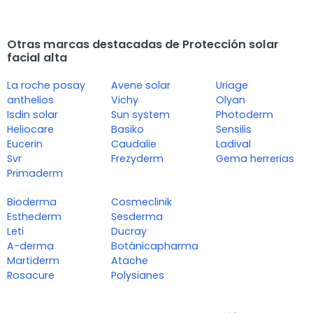
Otras marcas destacadas de Protección solar
facial alta
La roche posay
Avene solar
Uriage
anthelios
Vichy
Olyan
Isdin solar
Sun system
Photoderm
Heliocare
Basiko
Sensilis
Eucerin
Caudalie
Ladival
Svr
Frezyderm
Gema herrerias
Primaderm
Bioderma
Cosmeclinik
Esthederm
Sesderma
Leti
Ducray
A-derma
Botánicapharma
Martiderm
Atache
Rosacure
Polysianes