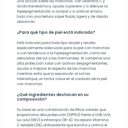
una acción sobre las manchas: con vitamina C y
ácido tranexámico, ayuda a prevenir y a atenuar la
hiperpigmentación, a aclarar y a unificar el tono,
todo con una textura súper fluida, ligera y de rápida
absorción.
¿Para qué tipo de piel está indicado?
Está indicado para todo tipo de piel y resulta
especialmente adecuado para la piel con manchas
o con tendencia a la hiperpigmentación, como las
derivadas del sol o las hormonales. Al combinar una
alta protección solar con activos despigmentantes,
ayuda a mejorar el aspecto de las manchas
mientras evita que la exposición al sol las
intensifique, un factor clave en el cuidado de la piel
con manchas.
¿Qué ingredientes destacan en su
composición?
Su base es una combinación de filtros solares que
proporciona alta protección (SPF50) frente a UVB, UVA,
luz azul (HEV) e infrarrojos (IR-A). Incorpora Vitamina
C estable (2%), antioxidante que ilumina y unifica el