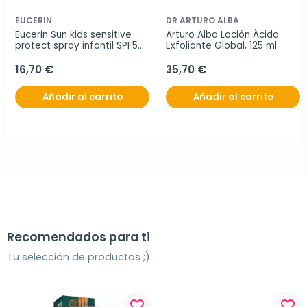
EUCERIN
DR ARTURO ALBA
Eucerin Sun kids sensitive 
Arturo Alba Loción Ácida 
protect spray infantil SPF50, 
Exfoliante Global, 125 ml
200 ml
16,70 €
35,70 €
Añadir al carrito
Añadir al carrito
Recomendados para ti
Tu selección de productos ;)
favorite_border
favorite_border