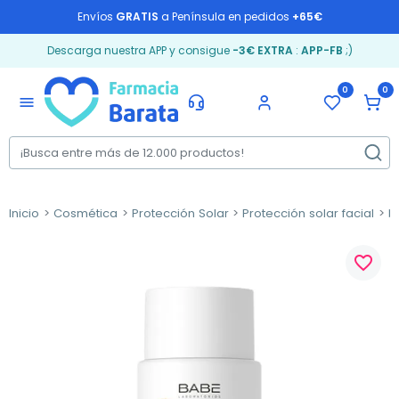
Envíos
GRATIS
a Península en pedidos
+65€
Descarga nuestra APP y consigue
-3€ EXTRA
:
APP-FB
;)
0
0
menu
Inicio
Cosmética
Protección Solar
Protección solar facial
P
favorite_border