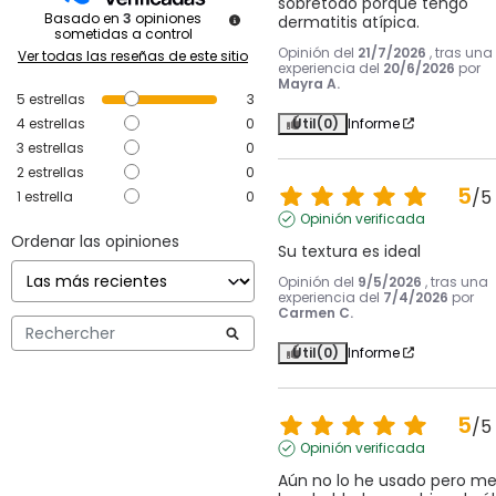
sobretodo porque tengo 
Basado en
3
opiniones
dermatitis atípica.
sometidas a control
Opinión del
21/7/2026
, tras una
Ver todas las reseñas de este sitio
experiencia del
20/6/2026
por
Mayra A.
5
estrellas
3
Útil
(0)
Informe
4
estrellas
0
3
estrellas
0
2
estrellas
0
5
/
5
1
estrella
0
Opinión verificada
Ordenar las opiniones
Su textura es ideal
Opinión del
9/5/2026
, tras una
experiencia del
7/4/2026
por
Carmen C.
Útil
(0)
Informe
5
/
5
Opinión verificada
Aún no lo he usado pero me