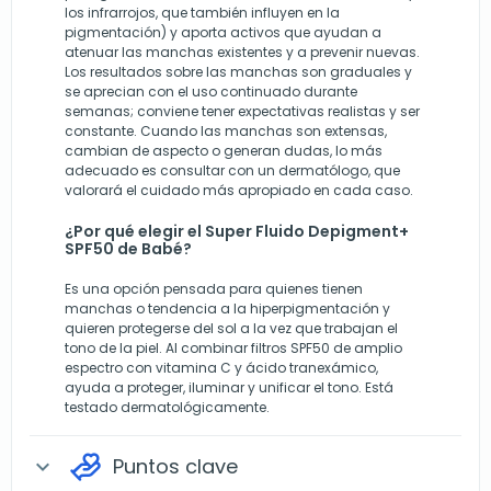
los infrarrojos, que también influyen en la
pigmentación) y aporta activos que ayudan a
atenuar las manchas existentes y a prevenir nuevas.
Los resultados sobre las manchas son graduales y
se aprecian con el uso continuado durante
semanas; conviene tener expectativas realistas y ser
constante. Cuando las manchas son extensas,
cambian de aspecto o generan dudas, lo más
adecuado es consultar con un dermatólogo, que
valorará el cuidado más apropiado en cada caso.
¿Por qué elegir el Super Fluido Depigment+
SPF50 de Babé?
Es una opción pensada para quienes tienen
manchas o tendencia a la hiperpigmentación y
quieren protegerse del sol a la vez que trabajan el
tono de la piel. Al combinar filtros SPF50 de amplio
espectro con vitamina C y ácido tranexámico,
ayuda a proteger, iluminar y unificar el tono. Está
testado dermatológicamente.
Puntos clave
expand_more