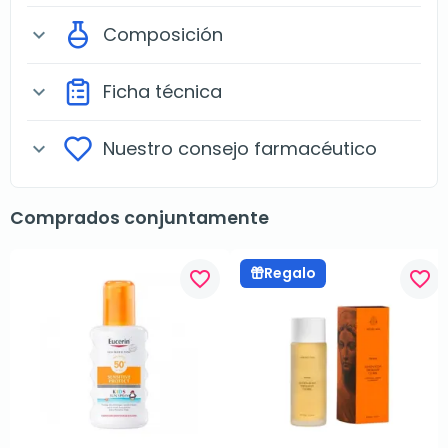
Composición
expand_more
Ficha técnica
expand_more
Nuestro consejo farmacéutico
expand_more
Comprados conjuntamente
Regalo
favorite_border
favorite_border