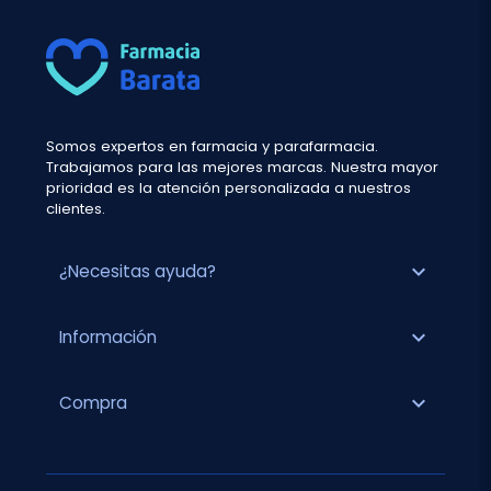
Somos expertos en farmacia y parafarmacia.
Trabajamos para las mejores marcas. Nuestra mayor
prioridad es la atención personalizada a nuestros
clientes.
expand_more
¿Necesitas ayuda?
expand_more
Información
expand_more
Compra