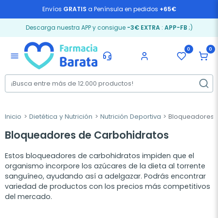
Envíos
GRATIS
a Península en pedidos
+65€
Descarga nuestra APP y consigue
-3€ EXTRA
:
APP-FB
;)
0
0
menu
Inicio
Dietética y Nutrición
Nutrición Deportiva
Bloqueadores d
Bloqueadores de Carbohidratos
Estos bloqueadores de carbohidratos impiden que el
organismo incorpore los azúcares de la dieta al torrente
sanguíneo, ayudando así a adelgazar. Podrás encontrar
variedad de productos con los precios más competitivos
del mercado.