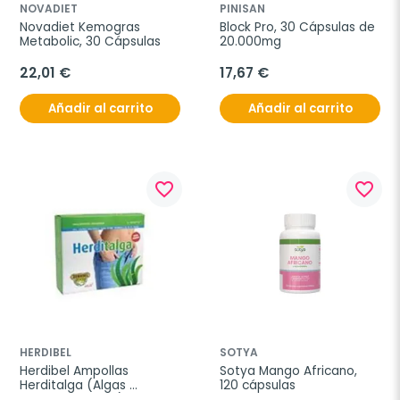
NOVADIET
PINISAN
Novadiet Kemogras 
Block Pro, 30 Cápsulas de 
Metabolic, 30 Cápsulas
20.000mg
22,01 €
17,67 €
Añadir al carrito
Añadir al carrito
favorite_border
favorite_border
HERDIBEL
SOTYA
Herdibel Ampollas 
Sotya Mango Africano, 
Herditalga (Algas 
120 cápsulas
Garcinia Te Rojo), 16 