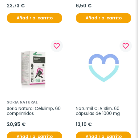
unidades
23,73 €
6,50 €
Añadir al carrito
Añadir al carrito
favorite_border
favorite_border
SORIA NATURAL
Soria Natural Celulimp, 60 
Naturmil CLA Slim, 60 
comprimidos
cápsulas de 1000 mg
20,95 €
13,10 €
Añadir al carrito
Añadir al carrito