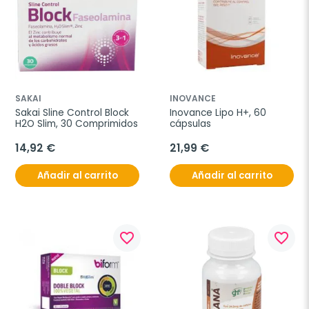
SAKAI
INOVANCE
Sakai Sline Control Block 
Inovance Lipo H+, 60 
H2O Slim, 30 Comprimidos
cápsulas
14,92 €
21,99 €
Añadir al carrito
Añadir al carrito
favorite_border
favorite_border