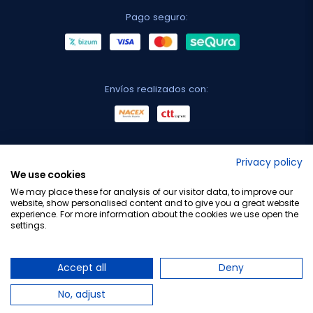
Pago seguro:
Envíos realizados con:
No lo decimos nosotros...
Privacy policy
We use cookies
¡Tu opinión es importante!
We may place these for analysis of our visitor data, to improve our
website, show personalised content and to give you a great website
experience. For more information about the cookies we use open the
settings.
Copyright © 2010-2026 Farmacia Barata S.L. Todos los
derechos reservados.
Accept all
Deny
No, adjust