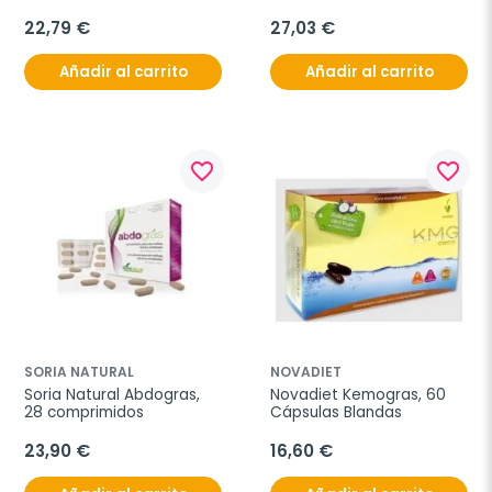
Cromo, 60 cápsulas
22,79 €
27,03 €
Añadir al carrito
Añadir al carrito
favorite_border
favorite_border
SORIA NATURAL
NOVADIET
Soria Natural Abdogras, 
Novadiet Kemogras, 60 
28 comprimidos
Cápsulas Blandas
23,90 €
16,60 €