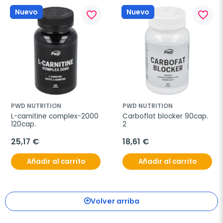
Nuevo
Nuevo
favorite_border
favorite_border
PWD NUTRITION
PWD NUTRITION
L-carnitine complex-2000 
Carboflat blocker 90cap. 
120cap.
2
25,17 €
18,61 €
Añadir al carrito
Añadir al carrito
Volver arriba