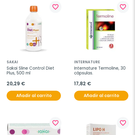
favorite_border
favorite_border
SAKAI
INTERNATURE
Sakai Sline Control Diet 
Internature Termoline, 30 
Plus, 500 ml
cápsulas.
20,29 €
17,82 €
Añadir al carrito
Añadir al carrito
favorite_border
favorite_border