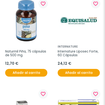
favorite_border
favorite_border
INTERNATURE
Naturmil Piña, 75 cápsulas 
Internature Liposec Forte, 
de 500 mg.
60 Cápsulas
12,70 €
24,12 €
Añadir al carrito
Añadir al carrito
favorite_border
favorite_border