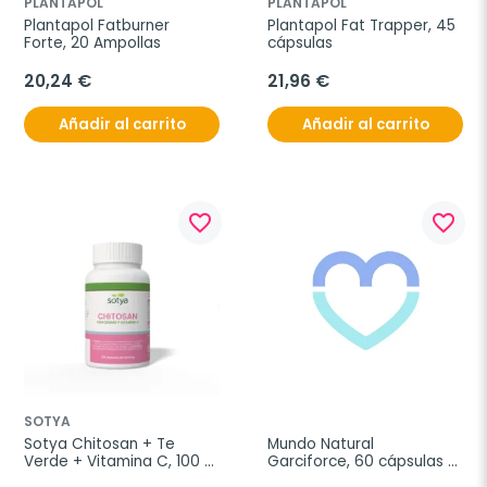
PLANTAPOL
PLANTAPOL
Plantapol Fatburner 
Plantapol Fat Trapper, 45 
Forte, 20 Ampollas
cápsulas
20,24 €
21,96 €
Añadir al carrito
Añadir al carrito
favorite_border
favorite_border
SOTYA
Sotya Chitosan + Te 
Mundo Natural 
Verde + Vitamina C, 100 
Garciforce, 60 cápsulas 
cápsulas
de 600 mg.