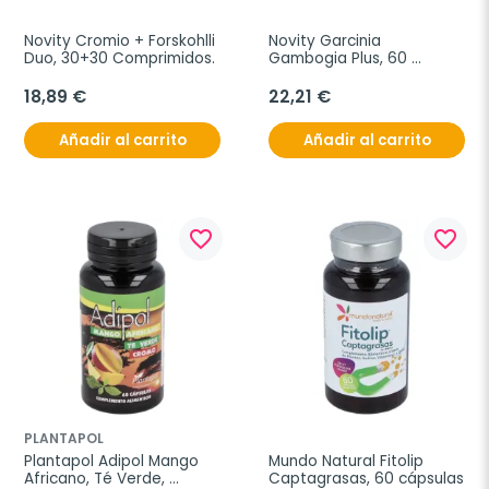
Novity Cromio + Forskohlli 
Novity Garcinia 
Duo, 30+30 Comprimidos.
Gambogia Plus, 60 
comprimidos cada uno 
(Pack de 60+60)
18,89 €
22,21 €
Añadir al carrito
Añadir al carrito
favorite_border
favorite_border
PLANTAPOL
Plantapol Adipol Mango 
Mundo Natural Fitolip 
Africano, Té Verde, 
Captagrasas, 60 cápsulas