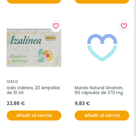
favorite_border
favorite_border
IZALO
Izalo Izalinea, 20 Ampollas 
Mundo Natural Sinaricin, 
de 10 ml
60 cápsulas de 370 mg
23,86 €
9,83 €
Añadir al carrito
Añadir al carrito