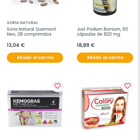
SORIA NATURAL
Soria Natural Quemavit 
Just Podium Burnium, 60 
Neo, 28 comprimidos
cápsulas de 820 mg.
13,04 €
18,89 €
Añadir al carrito
Añadir al carrito
favorite_border
favorite_border