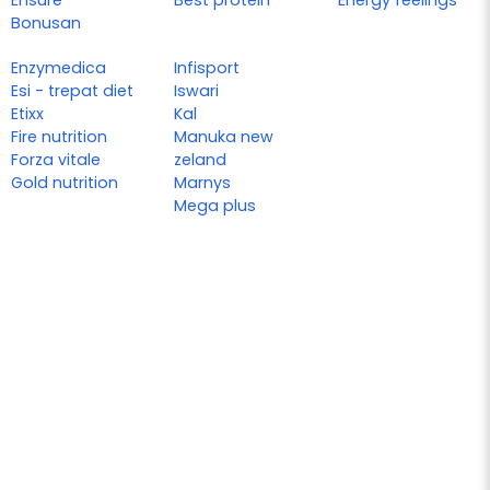
Ensure
Best protein
Energy feelings
Bonusan
Enzymedica
Infisport
Esi - trepat diet
Iswari
Etixx
Kal
Fire nutrition
Manuka new
Forza vitale
zeland
Gold nutrition
Marnys
Mega plus