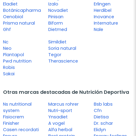
Eladiet
Izalo
Erlingen
Botánicapharma
Novadiet
Herdibel
Oenobiol
Pinisan
Inovance
Prisma natural
Biform
Internature
Ghf
Dietmed
Nale
Nc
Simildiet
Neo
Soria natural
Plantapol
Tegor
Pwd nutrition
Therascience
Robis
Sakai
Otras marcas destacadas de Nutrición Deportiva
Ns nutritional
Marcus rohrer
Bsb labs
system
Nutri-sport
Cfn
Fisiocrem
Ynsadiet
Dietisa
Finisher
A vogel
Dr. schar
Casen recordati
Alfa herbal
Elidyn