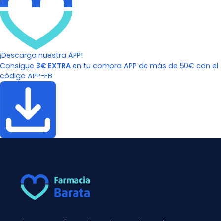
¡Descarga nuestra APP!
Consigue
3€ EXTRA
en tu compra APP de más de 50€ con el
código APP-FB