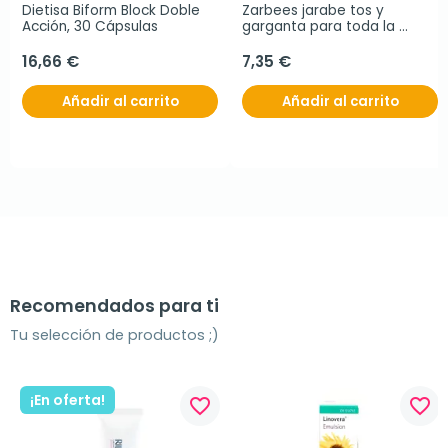
Dietisa Biform Block Doble 
Zarbees jarabe tos y 
Acción, 30 Cápsulas
garganta para toda la 
familia,150 ml
16,66 €
7,35 €
Añadir al carrito
Añadir al carrito
Recomendados para ti
Tu selección de productos ;)
¡En oferta!
favorite_border
favorite_border