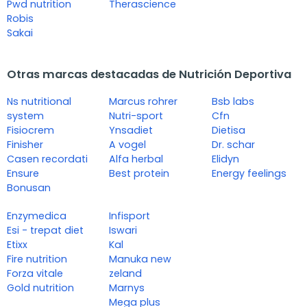
Pwd nutrition
Therascience
Robis
Sakai
Otras marcas destacadas de Nutrición Deportiva
Ns nutritional
Marcus rohrer
Bsb labs
system
Nutri-sport
Cfn
Fisiocrem
Ynsadiet
Dietisa
Finisher
A vogel
Dr. schar
Casen recordati
Alfa herbal
Elidyn
Ensure
Best protein
Energy feelings
Bonusan
Enzymedica
Infisport
Esi - trepat diet
Iswari
Etixx
Kal
Fire nutrition
Manuka new
Forza vitale
zeland
Gold nutrition
Marnys
Mega plus