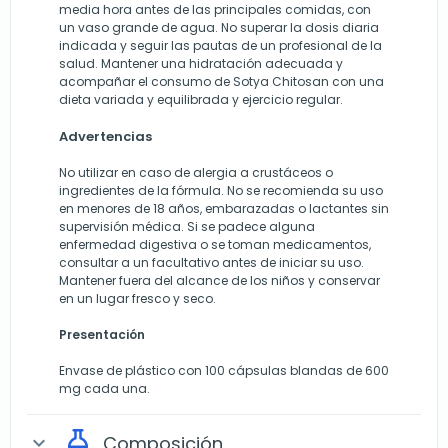
media hora antes de las principales comidas, con
un vaso grande de agua. No superar la dosis diaria
indicada y seguir las pautas de un profesional de la
salud. Mantener una hidratación adecuada y
acompañar el consumo de Sotya Chitosan con una
dieta variada y equilibrada y ejercicio regular.
Advertencias
No utilizar en caso de alergia a crustáceos o
ingredientes de la fórmula. No se recomienda su uso
en menores de 18 años, embarazadas o lactantes sin
supervisión médica. Si se padece alguna
enfermedad digestiva o se toman medicamentos,
consultar a un facultativo antes de iniciar su uso.
Mantener fuera del alcance de los niños y conservar
en un lugar fresco y seco.
Presentación
Envase de plástico con 100 cápsulas blandas de 600
mg cada una.
Composición
expand_more