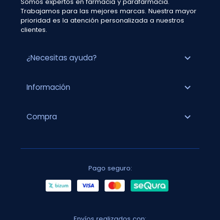
Somos expertos en farmacia y parafarmacia.
Trabajamos para las mejores marcas. Nuestra mayor
prioridad es la atención personalizada a nuestros
clientes.
expand_more
¿Necesitas ayuda?
expand_more
Información
expand_more
Compra
Pago seguro:
Envíos realizados con: