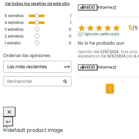
Ver todas las reseñas de este sitio
Útil
(0)
Informe
5
estrellas
1
4
estrellas
1
5
/
5
3
estrellas
0
Opinión verificada
2
estrellas
0
No lo he probado aun
1
estrella
0
Opinión del
3/6/2024
, tras una
Ordenar las opiniones
experiencia del
6/5/2024
por
A.
Útil
(0)
Informe
1