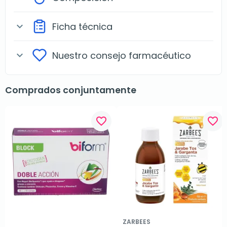
Ficha técnica
expand_more
Nuestro consejo farmacéutico
expand_more
Comprados conjuntamente
favorite_border
favorite_border
ZARBEES