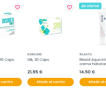
¡En oferta!
favorite_border
favorite_border
KONCARE
RILASTIL
 30 Caps.
Siik, 30 Caps.
Rilastil Aqua I
crema hidratan
ml
21,95 €
14,50 €
 carrito
Añadir al carrito
Añadir al 