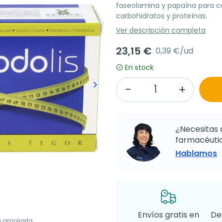
faseolamina y papaína para c
carbohidratos y proteínas.
Ver descripción completa
23,15 €
0,39 €/ud
En stock
keyboard_arrow_right
Siguiente
¿Necesitas 
farmacéutic
Hablamos
Envíos gratis en
De
a ampliarla