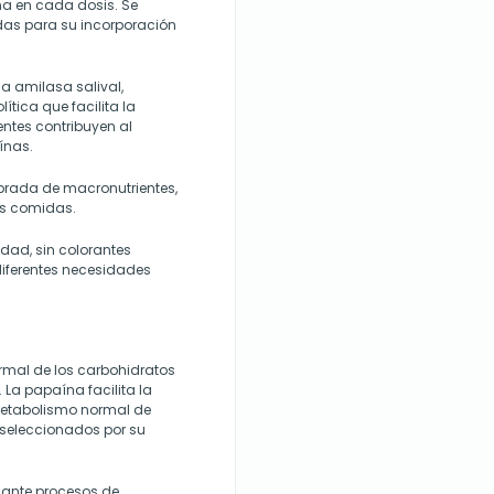
na en cada dosis. Se
adas para su incorporación
a amilasa salival,
tica que facilita la
ntes contribuyen al
ínas.
ibrada de macronutrientes,
as comidas.
idad, sin colorantes
 diferentes necesidades
rmal de los carbohidratos
. La papaína facilita la
 metabolismo normal de
 seleccionados por su
iante procesos de