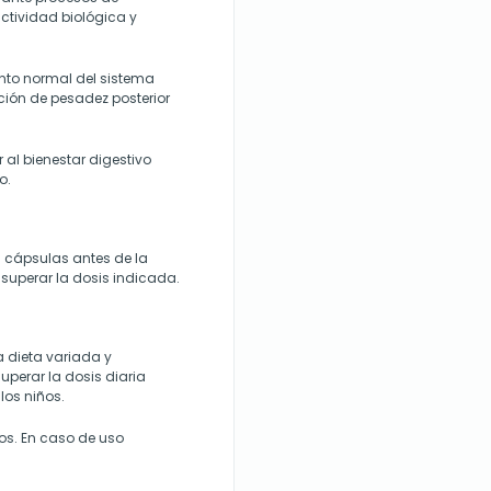
ctividad biológica y
nto normal del sistema
ación de pesadez posterior
 al bienestar digestivo
o.
 cápsulas antes de la
uperar la dosis indicada.
 dieta variada y
superar la dosis diaria
los niños.
os. En caso de uso