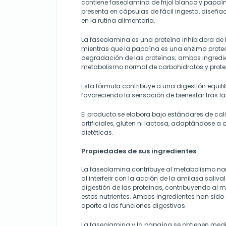
contiene faseolamina de frijol blanco y papaí
presenta en cápsulas de fácil ingesta, diseñ
en la rutina alimentaria.
La faseolamina es una proteína inhibidora de l
mientras que la papaína es una enzima proteolí
degradación de las proteínas; ambos ingredie
metabolismo normal de carbohidratos y prote
Esta fórmula contribuye a una digestión equil
favoreciendo la sensación de bienestar tras l
El producto se elabora bajo estándares de cal
artificiales, gluten ni lactosa, adaptándose a
dietéticas.
Propiedades de sus ingredientes
La faseolamina contribuye al metabolismo no
al interferir con la acción de la amilasa salival
digestión de las proteínas, contribuyendo al
estos nutrientes. Ambos ingredientes han sido
aporte a las funciones digestivas.
La faseolamina y la papaína se obtienen med