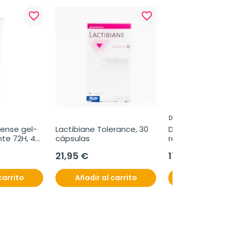
favorite_border
favorite_border
DS LABORATORIES
ntense gel-
Lactibiane Tolerance, 30 
DS Revita champ
te 72H, 40 
cápsulas
revitalizante ant
205 ml
21,95 €
17,95 €
carrito
Añadir al carrito
Añadir al c