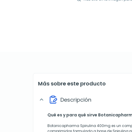
Más sobre este producto
Descripción
expand_more
Qué es y para qué sirve Botanicaphar
Botanicapharma Spirulina 400mg es un compl
comprimidos formulado a base de Spirulina p