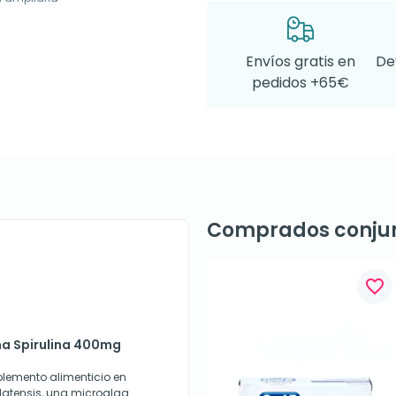
Envíos gratis en
De
pedidos +65€
Comprados conju
favorite_border
ma Spirulina 400mg
emento alimenticio en
latensis, una microalga