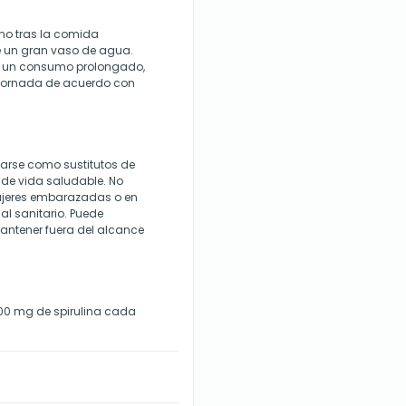
no tras la comida
e un gran vaso de agua.
a un consumo prolongado,
 jornada de acuerdo con
zarse como sustitutos de
o de vida saludable. No
ujeres embarazadas o en
al sanitario. Puede
 Mantener fuera del alcance
00 mg de spirulina cada