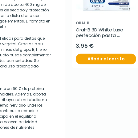
rimido aporta 400 mg de
os de secado y protección
r la dieta diaria con
igoelementos. El formato en
ORAL B
rte.
Oral-B 3D White Luxe 
perfección pasta 
l eficaz para dietas que
dentífrica, 75 ml
n vegetal. Gracias a su
3,95 €
inas del grupo B, hierro
roducto puede complementar
Añadir al carrito
dades aumentadas. Se
para uso prolongado.
nte un 60 % de proteína
nciales. Además, aporta
ontribuyen al metabolismo
ema nervioso. Entre los
ntribuir a reducir el
ipa en el equilibrio
ina poseen actividad
ones de nutrientes.