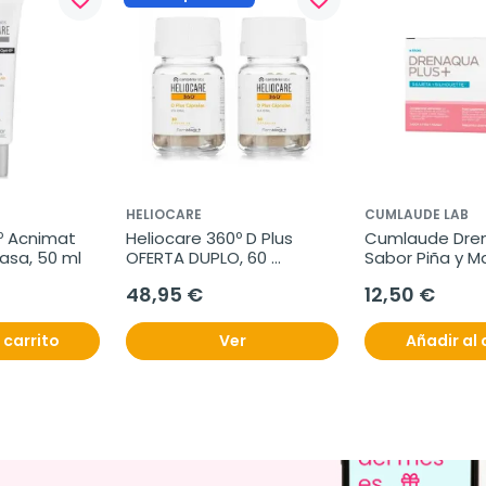
HELIOCARE
CUMLAUDE LAB
 Acnimat  
Heliocare 360º D Plus 
Cumlaude Dren
rasa, 50 ml
OFERTA DUPLO, 60 
Sabor Piña y Ma
cápsulas
sticks
48,95 €
12,50 €
 carrito
Ver
Añadir al 