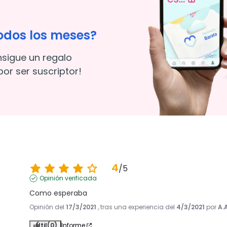
odos los meses?
nsigue un regalo
or ser suscriptor!
4
/
5
Opinión verificada
Como esperaba
Opinión del
17/3/2021
, tras una experiencia del
4/3/2021
por
A.
Útil
(0)
Informe