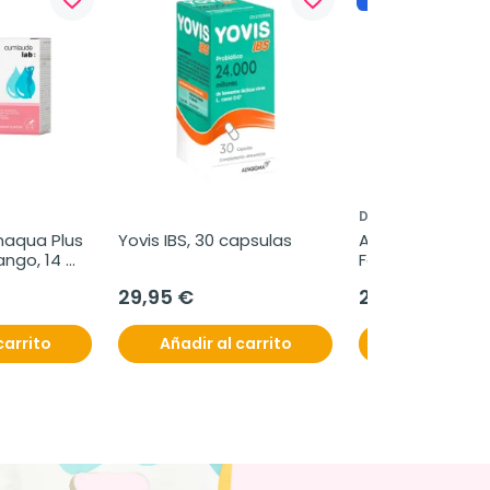
DR ARTURO ALBA
aqua Plus 
Yovis IBS, 30 capsulas
Arturo Alba Pom
ngo, 14 
Fortalecedora d
Pestañas y Ceja
29,95 €
29,75 €
carrito
Añadir al carrito
Añadir al c