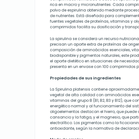
rica en macro y micronutrientes. Cada comp
polvo de espirulina obtenido mediante proces
de nutrientes. Está diseñado para complementa
fuentes vegetales de proteínas, vitaminas y ol
comprimidos facilita su dosificación y transpo
La spirulina se considera un recurso nutriciona
precisan un aporte extra de proteínas de orige
composición de aminoácidos esenciales, vitam
biodisponible y pigmentos naturales, este p
el aporte dietético en situaciones de necesi
presenta en un envase con 100 comprimidos 
Propiedades de sus ingredientes
La Spirulina platensis contiene aproximadame
vegetal de alta calidad con aminoácidos ese
vitaminas del grupo B (B1, B2, B3 y B12), que c
energético normal y al funcionamiento del sist
oligoelementos destacan el hierro, que puede co
cansancio y la fatiga, y el magnesio, que partic
electrolítico. Los pigmentos como la ficocian
antioxidante, según la normativa de declaraci