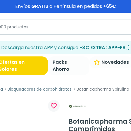
Envíos
GRATIS
a Península en pedidos
+65€
Descarga nuestra APP y consigue
-3€ EXTRA
:
APP-FB
;)
Ofertas en
Packs
Novedades
Solares
Ahorro
va
Bloqueadores de carbohidratos
Botanicapharma Spirulina
favorite_border
Botanicapharma S
Comprimidos