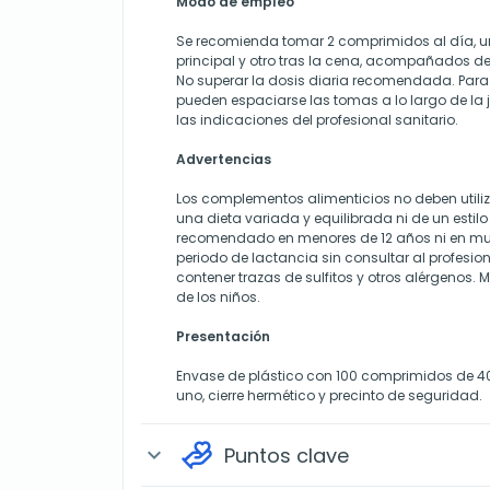
Modo de empleo
Se recomienda tomar 2 comprimidos al día, u
principal y otro tras la cena, acompañados d
No superar la dosis diaria recomendada. Par
pueden espaciarse las tomas a lo largo de la
las indicaciones del profesional sanitario.
Advertencias
Los complementos alimenticios no deben utili
una dieta variada y equilibrada ni de un estil
recomendado en menores de 12 años ni en m
periodo de lactancia sin consultar al profesion
contener trazas de sulfitos y otros alérgenos.
de los niños.
Presentación
Envase de plástico con 100 comprimidos de 4
uno, cierre hermético y precinto de seguridad.
Puntos clave
expand_more