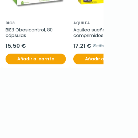
BIO3
AQUILEA
BIE3 Obesicontrol, 80 
Aquilea sueño forte, 60 
cápsulas
comprimidos
15,50 €
17,21 €
22,95 €
Añadir al carrito
Añadir al carrito