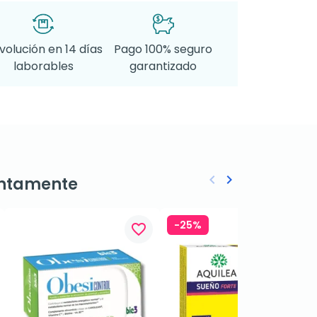
volución en 14 días
Pago 100% seguro
laborables
garantizado
keyboard_arrow_left
keyboard_arrow_right
ntamente
Anterior
Siguiente
-25%
favorite_border
favorite_border