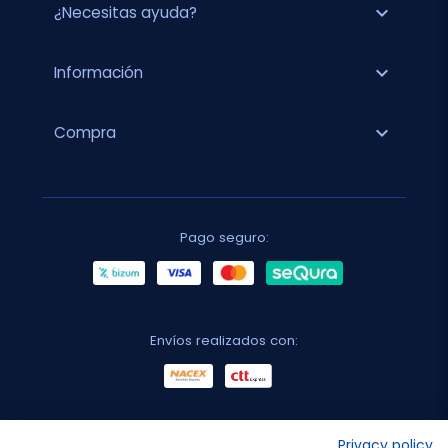
expand_more
¿Necesitas ayuda?
expand_more
Información
expand_more
Compra
Pago seguro:
Envíos realizados con:
No lo decimos nosotros...
Privacy policy