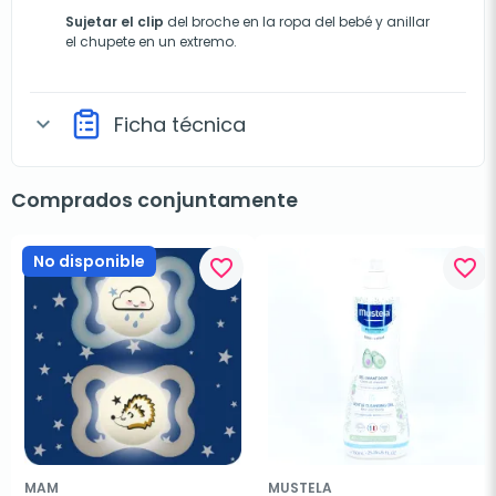
Sujetar el clip
del broche en la ropa del bebé y anillar
el chupete en un extremo.
Ficha técnica
expand_more
Comprados conjuntamente
No disponible
favorite_border
favorite_border
MAM
MUSTELA