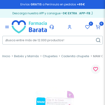
Envíos
GRATIS
a Península en pedidos
+65€
Descarga nuestra APP y consigue
-3€ EXTRA
:
APP-FB
;)
0
0
menu
Inicio
Bebés y Mamás
Chupetes
Cadenita chupete
MAM Cli
favorite_border