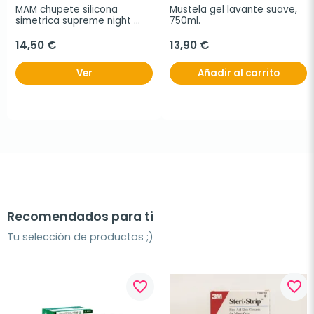
MAM chupete silicona 
Mustela gel lavante suave, 
simetrica supreme night 
750ml.
azul 2-6 meses, 2Uds
14,50 €
13,90 €
Ver
Añadir al carrito
Recomendados para ti
Tu selección de productos ;)
favorite_border
favorite_border