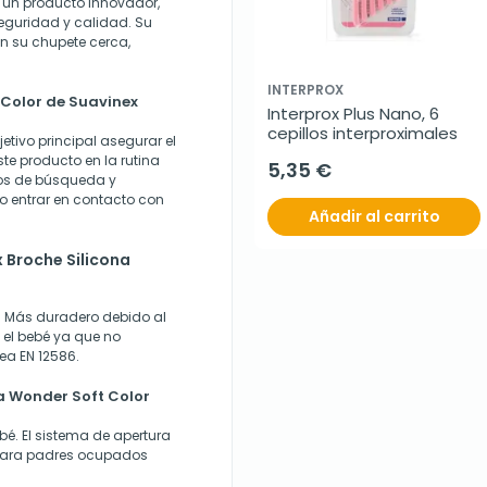
s un producto innovador,
eguridad y calidad. Su
 su chupete cerca,
INTERPROX
 Color de Suavinex
Interprox Plus Nano, 6 
cepillos interproximales
etivo principal asegurar el
ste producto en la rutina
5,35 €
ios de búsqueda y
o entrar en contacto con
Añadir al carrito
x Broche Silicona
- Más duradero debido al
 el bebé ya que no
ea EN 12586.
a Wonder Soft Color
bé. El sistema de apertura
l para padres ocupados