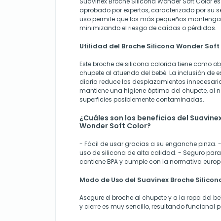
Suavinex Broche Silicona Wonder Soft Color e
aprobado por expertos, caracterizado por su s
uso permite que los más pequeños mantengan
minimizando el riesgo de caídas o pérdidas.
Utilidad del Broche Silicona Wonder Soft
Este broche de silicona colorida tiene como obj
chupete al atuendo del bebé. La inclusión de e
diaria reduce los desplazamientos innecesar
mantiene una higiene óptima del chupete, al n
superficies posiblemente contaminadas.
¿Cuáles son los beneficios del Suavine
Wonder Soft Color?
- Fácil de usar gracias a su enganche pinza. 
uso de silicona de alta calidad. - Seguro para
contiene BPA y cumple con la normativa europ
Modo de Uso del Suavinex Broche Silicon
Asegure el broche al chupete y a la ropa del be
y cierre es muy sencillo, resultando funciona