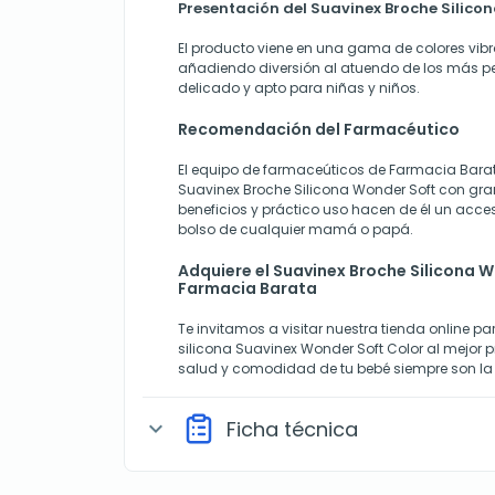
Presentación del Suavinex Broche Silico
El producto viene en una gama de colores vibr
añadiendo diversión al atuendo de los más p
delicado y apto para niñas y niños.
Recomendación del Farmacéutico
El equipo de farmaceúticos de Farmacia Barata
Suavinex Broche Silicona Wonder Soft con gra
beneficios y práctico uso hacen de él un acces
bolso de cualquier mamá o papá.
Adquiere el Suavinex Broche Silicona W
Farmacia Barata
Te invitamos a visitar nuestra tienda online p
silicona Suavinex Wonder Soft Color al mejor p
salud y comodidad de tu bebé siempre son la 
Ficha técnica
expand_more