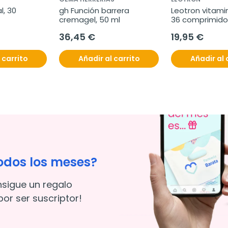
, 30 
gh Función barrera 
Leotron vitamin
cremagel, 50 ml
36 comprimido
36,45 €
19,95 €
 carrito
Añadir al carrito
Añadir al 
odos los meses?
nsigue un regalo
or ser suscriptor!