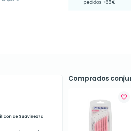
pedidos +65€
Comprados conju
favorite_border
ilicon de Suavinex?a