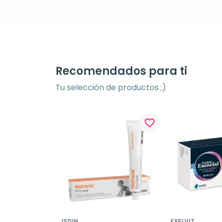
Recomendados para ti
Tu selección de productos ;)
favorite_border
ISDIN
EXELVIT