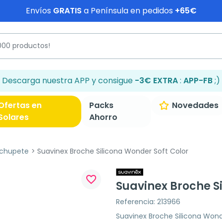
Envíos
GRATIS
a Península en pedidos
+65€
Descarga nuestra APP y consigue
-3€ EXTRA
:
APP-FB
;)
Ofertas en
Packs
Novedades
Solares
Ahorro
 chupete
Suavinex Broche Silicona Wonder Soft Color
favorite_border
Suavinex Broche S
Referencia: 213966
Suavinex Broche Silicona Wonde