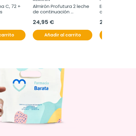
a C, 72 + 
Almirón Profutura 2 leche 
Energisil vigor plu
s
de continuación 
cápsulas
Duobiotik, 800 g.
24,95 €
24,50 €
carrito
Añadir al carrito
Añadir al c