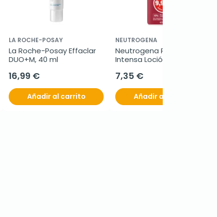
LA ROCHE-POSAY
NEUTROGENA
La Roche-Posay Effaclar 
Neutrogena Reparación 
DUO+M, 40 ml
Intensa Loción Corporal 
Cica, 400 ml
16,99 €
7,35 €
Añadir al carrito
Añadir al carrito