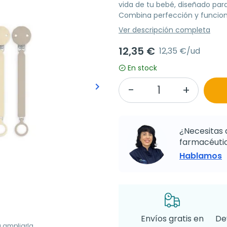
vida de tu bebé, diseñado par
Combina perfección y funcion
Ver descripción completa
12,35 €
12,35 €/ud
En stock
keyboard_arrow_right
Siguiente
¿Necesitas 
farmacéutic
Hablamos
Envíos gratis en
De
a ampliarla