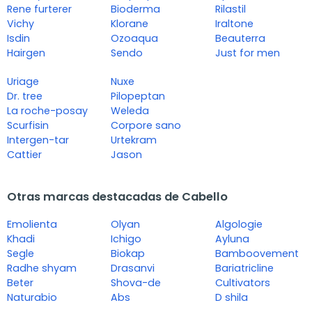
Rene furterer
Bioderma
Rilastil
Vichy
Klorane
Iraltone
Isdin
Ozoaqua
Beauterra
Hairgen
Sendo
Just for men
Uriage
Nuxe
Dr. tree
Pilopeptan
La roche-posay
Weleda
Scurfisin
Corpore sano
Intergen-tar
Urtekram
Cattier
Jason
Otras marcas destacadas de Cabello
Emolienta
Olyan
Algologie
Khadi
Ichigo
Ayluna
Segle
Biokap
Bamboovement
Radhe shyam
Drasanvi
Bariatricline
Beter
Shova-de
Cultivators
Naturabio
Abs
D shila