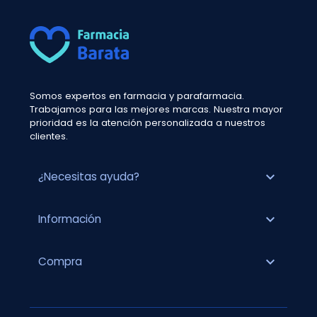
Somos expertos en farmacia y parafarmacia.
Trabajamos para las mejores marcas. Nuestra mayor
prioridad es la atención personalizada a nuestros
clientes.
expand_more
¿Necesitas ayuda?
expand_more
Información
expand_more
Compra