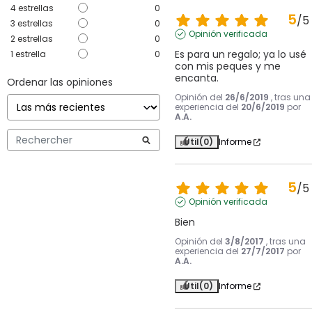
4
estrellas
0
5
/
5
3
estrellas
0
Opinión verificada
2
estrellas
0
Es para un regalo; ya lo usé 
1
estrella
0
con mis peques y me 
encanta.
Ordenar las opiniones
Opinión del
26/6/2019
, tras una
experiencia del
20/6/2019
por
A.A.
Útil
(0)
Informe
5
/
5
Opinión verificada
Bien
Opinión del
3/8/2017
, tras una
experiencia del
27/7/2017
por
A.A.
Útil
(0)
Informe