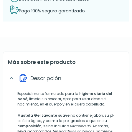
Pago 100% seguro garantizado
Más sobre este producto
Descripción
expand_more
Especialmente formulado para la
higiene diaria del
bebé,
limpia sin resecar, apto para usar desde el
nacimiento, en el cuerpo y en el cuero cabelludo.
Mustela Gel Lavante suave
no contiene jabón, su pH
es fisiológico, y calma la piel gracias a que en su
composición,
se ha incluido
vitamina B5
. Además,
lleva incorporados
tensioactivos aniónicos, anfóteros