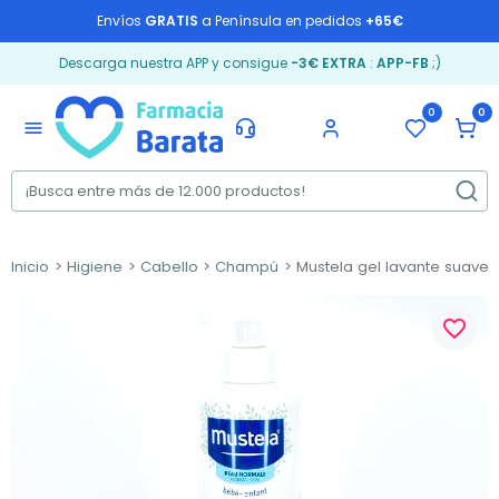
Envíos
GRATIS
a Península en pedidos
+65€
Descarga nuestra APP y consigue
-3€ EXTRA
:
APP-FB
;)
0
0
menu
Inicio
Higiene
Cabello
Champú
Mustela gel lavante suave, 
favorite_border