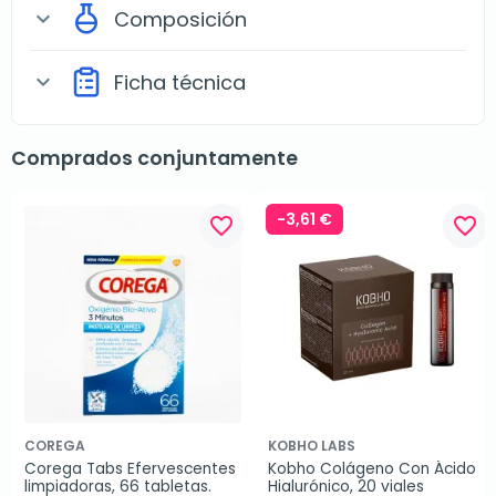
Composición
expand_more
Ficha técnica
expand_more
Comprados conjuntamente
-3,61 €
favorite_border
favorite_border
COREGA
KOBHO LABS
Corega Tabs Efervescentes 
Kobho Colágeno Con Ácido 
limpiadoras, 66 tabletas.
Hialurónico, 20 viales