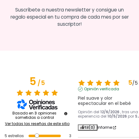
Suscríbete a nuestra newsletter y consigue un
regalo especial en tu compra de cada mes por ser
suscriptor!
5
5
/
5
/
5
Opinión verificada
Piel suave y olor 
espectacular en el bebé
Opinión del
12/6/2026
, tras una
Basado en
3
opiniones
experiencia del
10/5/2026
por
S.
sometidas a control
Ver todas las reseñas de este sitio
Útil
(0)
Informe
5
estrellas
3