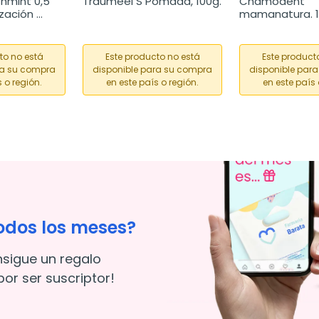
hmint 0,5 
Traumeel S Pomada, 100g.
Chamodent 
zación 
mamanatura. 1
comprimidos
to no está
Este producto no está
Este product
ra su compra
disponible para su compra
disponible par
 o región.
en este país o región.
en este país 
odos los meses?
nsigue un regalo
or ser suscriptor!