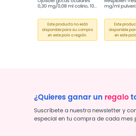
Ojosbel gotas oculares 
Respibien fres
0,30 mg/0,08 ml colirio, 10 
mg/ml pulveri
frascos monodosis
nasal, 15 ml
Este producto no está
Este produc
disponible para su compra
disponible pa
en este país o región.
en este país
¿Quieres ganar un
regalo
t
Suscríbete a nuestra newsletter y co
especial en tu compra de cada mes p