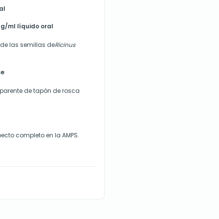
al
/ml líquido oral
 de las semillas de
Ricinus
se
parente de tapón de rosca
ecto completo en la AMPS.