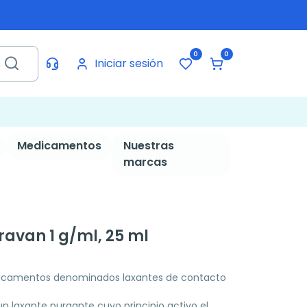
0
0
Iniciar sesión
Medicamentos
Nuestras
marcas
rravan 1 g/ml, 25 ml
icamentos denominados laxantes de contacto
n laxante purgante cuyo principio activo el