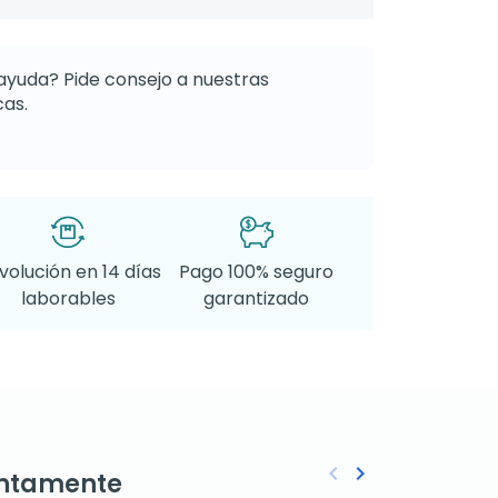
ayuda? Pide consejo a nuestras
as.
volución en 14 días
Pago 100% seguro
laborables
garantizado
keyboard_arrow_left
keyboard_arrow_right
ntamente
Anterior
Siguiente