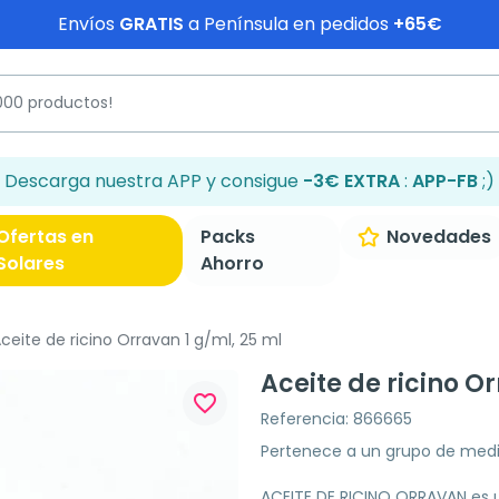
Envíos
GRATIS
a Península en pedidos
+65€
Descarga nuestra APP y consigue
-3€ EXTRA
:
APP-FB
;)
Ofertas en
Packs
Novedades
Solares
Ahorro
ceite de ricino Orravan 1 g/ml, 25 ml
Aceite de ricino O
favorite_border
Referencia: 866665
Pertenece a un grupo de med
ACEITE DE RICINO ORRAVAN es u