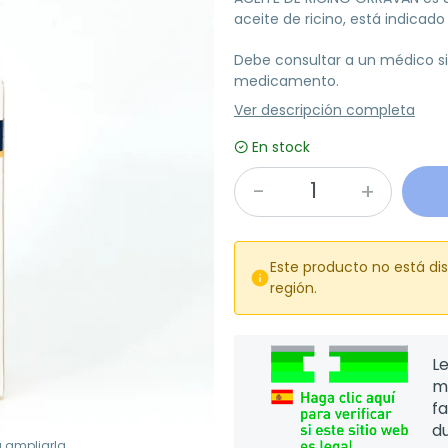
aceite de ricino, está indicado p
Debe consultar a un médico si
medicamento.
Ver descripción completa
En stock
Este producto no está di

región.
Le
m
f
d
a ampliarla