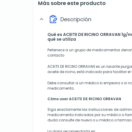
Más sobre este producto
Descripción
expand_more
Qué es ACEITE DE RICINO ORRAVAN 1g/ml 
qué se utiliza
Pertenece a un grupo de medicamentos deno
contacto
ACEITE DE RICINO ORRAVAN es un laxante purgan
aceite de ricino, está indicado para facilitar el 
Debe consultar a un médico si empeora o si no
medicamento.
Cómo usar ACEITE DE RICINO ORRAVAN
Siga exactamente las instrucciones de admini
medicamento indicadas por su médico o farm
duda consulte de nuevo o u médico o farmac
La dosis recomendada es: