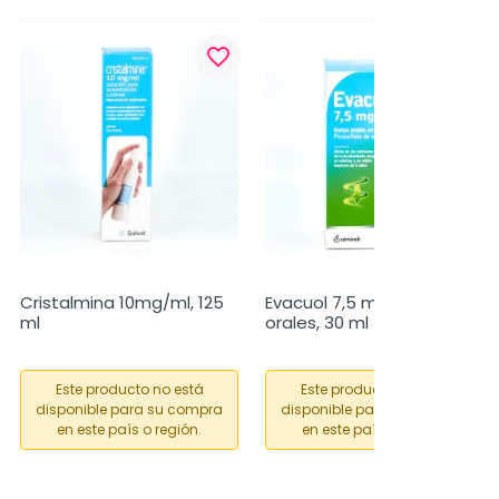
favorite_border
favorite_border
Cristalmina 10mg/ml, 125 
Evacuol 7,5 mg/ml gotas 
ml
orales, 30 ml
Este producto no está
Este producto no está
disponible para su compra
disponible para su compra
en este país o región.
en este país o región.