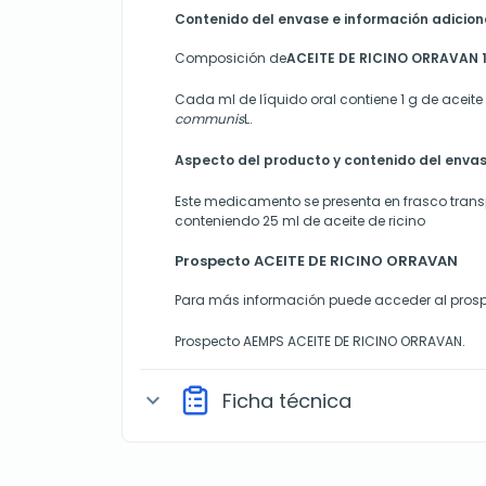
Contenido del envase e información adicion
Composición de
ACEITE DE RICINO ORRAVAN 1g
Cada ml de líquido oral contiene 1 g de aceite
communis
L.
Aspecto del producto y contenido del enva
Este medicamento se presenta en frasco trans
conteniendo 25 ml de aceite de ricino
Prospecto ACEITE DE RICINO ORRAVAN
Para más información puede acceder al prosp
Prospecto AEMPS ACEITE DE RICINO ORRAVAN.
Ficha técnica
expand_more