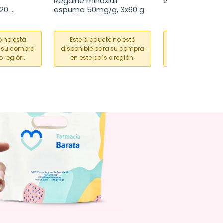
Regaine minoxidil 
Gaviscon Forte, 
20 
espuma 50mg/g, 3x60 g
o no está
Este producto no está
Este producto
a su compra
disponible para su compra
disponible para
o región.
en este país o región.
en este país o