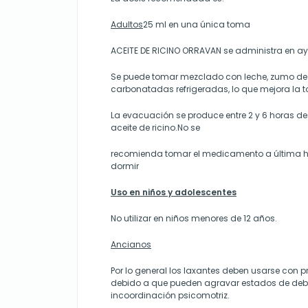
Adultos
25 ml en una única toma
ACEITE DE RICINO ORRAVAN se administra en a
Se puede tomar mezclado con leche, zumo de 
carbonatadas refrigeradas, lo que mejora la t
La evacuación se produce entre 2 y 6 horas d
aceite de ricino.No se
recomienda tomar el medicamento a última ho
dormir
Uso en niños y adolescentes
No utilizar en niños menores de 12 años.
Ancianos
Por lo general los laxantes deben usarse con
debido a que pueden agravar estados de debil
incoordinación psicomotriz.