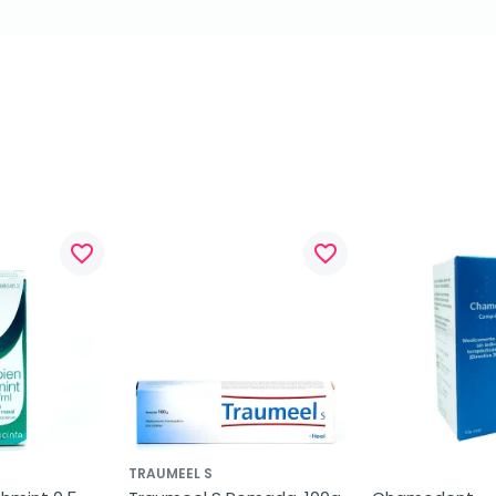
favorite_border
favorite_border
TRAUMEEL S