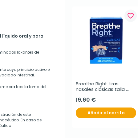
favorite_border
líquido oral y para
minados laxantes de
te cuyo principio activo el
vaciado intestinal. .
Breathe Right tiras 
 mejora tras la toma del
nasales clásicas talla 
mediana, 30 unidades
19,60 €
Añadir al carrito
stración de este
acéutico. En caso de
éutico