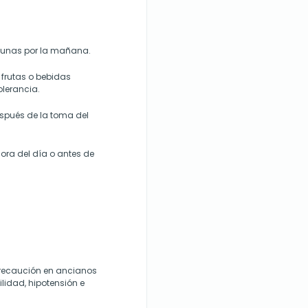
yunas por la mañana.
frutas o bebidas
olerancia.
espués de la toma del
ra del día o antes de
 precaución en ancianos
idad, hipotensión e