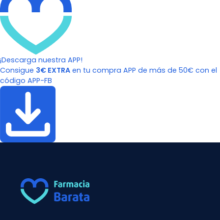
¡Descarga nuestra APP!
Consigue
3€ EXTRA
en tu compra APP de más de 50€ con el
código APP-FB