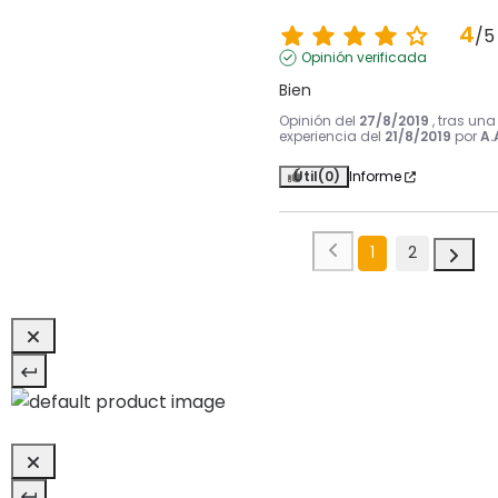
4
/
5
Opinión verificada
Bien
Opinión del
27/8/2019
, tras una
experiencia del
21/8/2019
por
A.
Útil
(0)
Informe
1
2