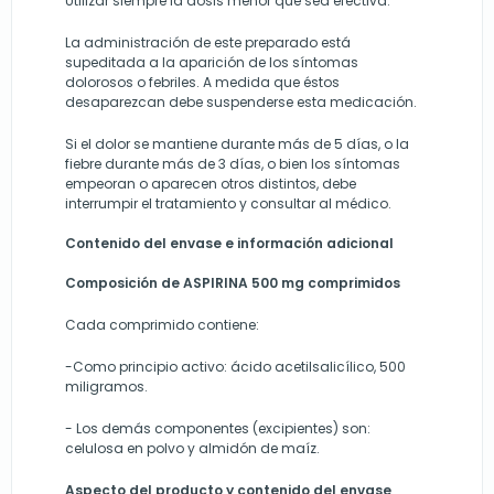
Utilizar siempre la dosis menor que sea efectiva.
La administración de este preparado está
supeditada a la aparición de los síntomas
dolorosos o febriles. A medida que éstos
desaparezcan debe suspenderse esta medicación.
Si el dolor se mantiene durante más de 5 días, o la
fiebre durante más de 3 días, o bien los síntomas
empeoran o aparecen otros distintos, debe
interrumpir el tratamiento y consultar al médico.
Contenido del envase e información adicional
Composición de ASPIRINA 500 mg comprimidos
Cada comprimido contiene:
-Como principio activo: ácido acetilsalicílico, 500
miligramos.
- Los demás componentes (excipientes) son:
celulosa en polvo y almidón de maíz.
Aspecto del producto y contenido del envase