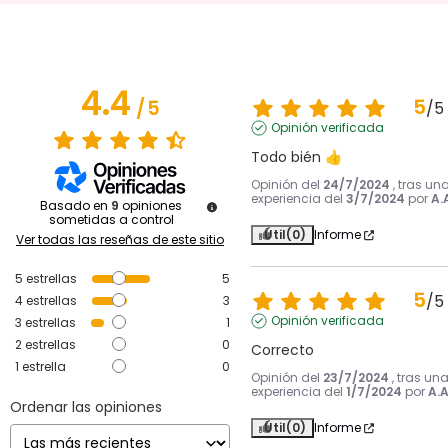
4.4
5
/
5
/
5
Opinión verificada
Todo bién 👍
Opinión del
24/7/2024
, tras un
experiencia del
3/7/2024
por
A.
Basado en
9
opiniones
sometidas a control
Útil
(0)
Informe
Ver todas las reseñas de este sitio
5
estrellas
5
5
/
5
4
estrellas
3
Opinión verificada
3
estrellas
1
2
estrellas
0
Correcto
1
estrella
0
Opinión del
23/7/2024
, tras un
experiencia del
1/7/2024
por
A.A
Ordenar las opiniones
Útil
(0)
Informe