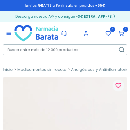
Envíos
GRATIS
a Península en pedidos
+65€
Descarga nuestra APP y consigue
-3€ EXTRA
:
APP-FB
;)
0
0
menu
Inicio
Medicamentos sin receta
Analgésicos y Antiinflamatorio
favorite_border