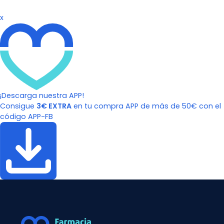
x
¡Descarga nuestra APP!
Consigue
3€ EXTRA
en tu compra APP de más de 50€ con el
código APP-FB