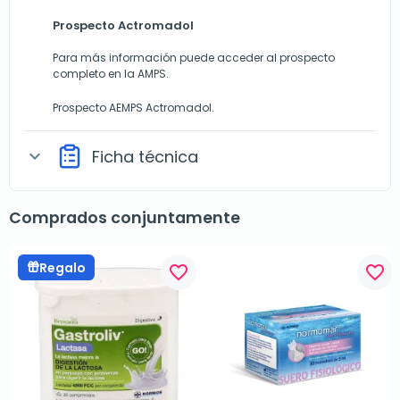
Prospecto Actromadol
Para más información puede acceder al prospecto
completo en la AMPS.
Prospecto AEMPS Actromadol.
Ficha técnica
expand_more
Comprados conjuntamente
Regalo
favorite_border
favorite_border