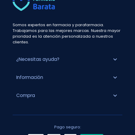
Somos expertos en farmacia y parafarmacia.
Trabajamos para las mejores marcas. Nuestra mayor
prioridad es la atención personalizada a nuestros
clientes.
expand_more
¿Necesitas ayuda?
expand_more
Información
expand_more
Compra
Pago seguro: