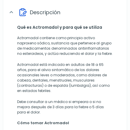
Descripción
expand_more
Qué es Actromadol y para qué se utiliza
Actromadol contiene como principio activo
naproxeno sódico, sustancia que pertenece al grupo
de medicamentos denominados antiinflamatorios
no esteroideos, y actúa reduciendo el dolor y la fiebre.
Actromadol está indicado en adultos de 18 a 65
años, para el alivio sintomático de los dolores
ocasionales leves o moderados, como dolores de
cabeza, dentales, menstruales, musculares
(contracturas) o de espalda (lumbalgia), así como
en estados febriles.
Debe consultar a un médico si empeora o si no
mejora después de 3 días para la fiebre o 5 días
para el dolor.
Cómo tomar Actromadol