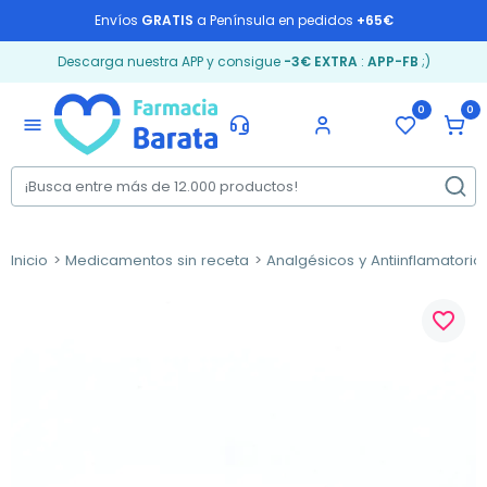
Envíos
GRATIS
a Península en pedidos
+65€
Descarga nuestra APP y consigue
-3€ EXTRA
:
APP-FB
;)
0
0
menu
Inicio
Medicamentos sin receta
Analgésicos y Antiinflamatorio
favorite_border