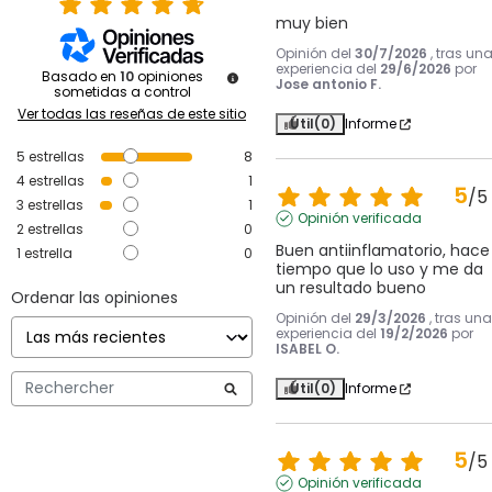
muy bien
Opinión del
30/7/2026
, tras un
experiencia del
29/6/2026
por
Basado en
10
opiniones
Jose antonio F.
sometidas a control
Ver todas las reseñas de este sitio
Útil
(0)
Informe
5
estrellas
8
4
estrellas
1
5
/
5
3
estrellas
1
Opinión verificada
2
estrellas
0
Buen antiinflamatorio, hace 
1
estrella
0
tiempo que lo uso y me da 
un resultado bueno
Ordenar las opiniones
Opinión del
29/3/2026
, tras una
experiencia del
19/2/2026
por
ISABEL O.
Útil
(0)
Informe
5
/
5
Opinión verificada