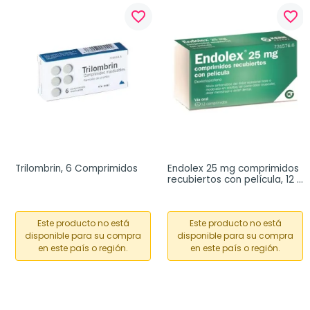
favorite_border
favorite_border
Trilombrin, 6 Comprimidos
Endolex 25 mg comprimidos 
recubiertos con película, 12 
comprimidos
Este producto no está
Este producto no está
disponible para su compra
disponible para su compra
en este país o región.
en este país o región.