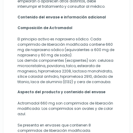
empeoran o aparecen otros distintos, debe
interrumpir el tratamiento y consultar al médico.
Contenido del envase e información adicional
Composición de Actromadol
El principio activo es naproxeno sódico. Cada
comprimido de liberación modificada contiene 660
mg de naproxeno sódico (equivalentes a 600 mg de
naproxeno y 60 mg de sodio).
Los demás componentes (excipientes) son: celulosa
microcristalina, povidona, talco, estearato de
magnesio, hipromelosa 2208, lactosa monohidrato,
sílice coloidal anhidro, hipromelosa 2910, dióxido de
titanio, laca de aluminio (E132) y cera de carnauba.
Aspecto del producto y contenido del envase
Actromadol 660 mg son comprimidos de liberación
modificada. Los comprimidos son ovales y de color
azul.
Se presenta en envases que contienen 8
comprimidos de liberación modificada.