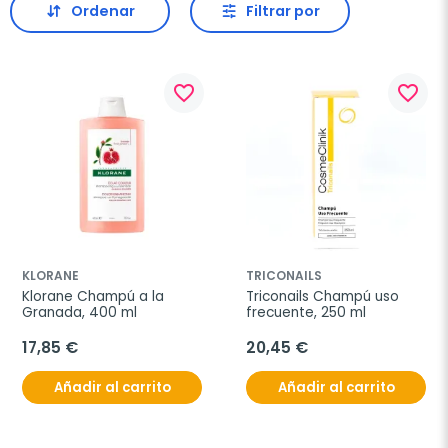
Ordenar
Filtrar por
favorite_border
favorite_border
KLORANE
TRICONAILS
Klorane Champú a la 
Triconails Champú uso 
Granada, 400 ml
frecuente, 250 ml
17,85 €
20,45 €
Añadir al carrito
Añadir al carrito