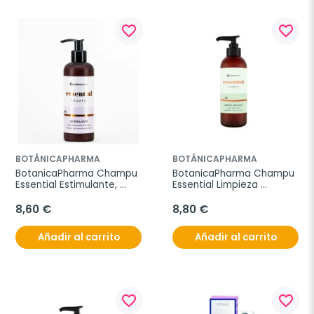
favorite_border
favorite_border
BOTÁNICAPHARMA
BOTÁNICAPHARMA
BotanicaPharma Champu 
BotanicaPharma Champu 
Essential Estimulante, 
Essential Limpieza 
250ml.
Profunda, 250ml.
8,60 €
8,80 €
Añadir al carrito
Añadir al carrito
favorite_border
favorite_border