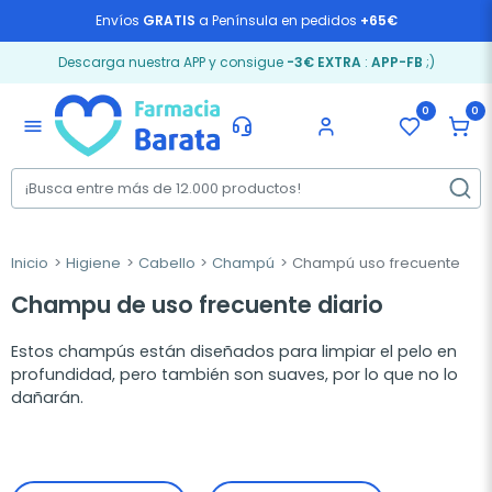
Envíos
GRATIS
a Península en pedidos
+65€
Descarga nuestra APP y consigue
-3€ EXTRA
:
APP-FB
;)
0
0
menu
Inicio
Higiene
Cabello
Champú
Champú uso frecuente
Champu de uso frecuente diario
Estos champús están diseñados para limpiar el pelo en
profundidad, pero también son suaves, por lo que no lo
dañarán.