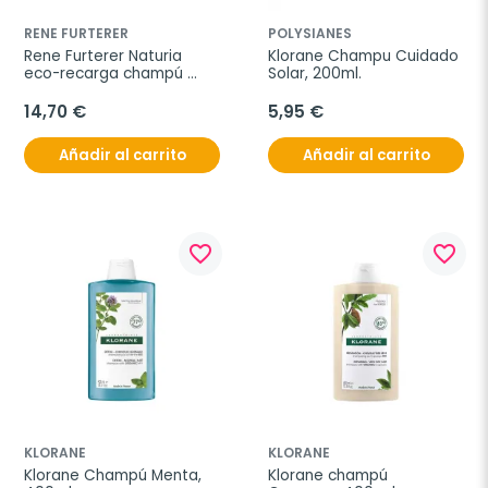
RENE FURTERER
POLYSIANES
Rene Furterer Naturia 
Klorane Champu Cuidado 
eco-recarga champú 
Solar, 200ml.
micelar suave, 400 ml
14,70 €
5,95 €
Añadir al carrito
Añadir al carrito
favorite_border
favorite_border
KLORANE
KLORANE
Klorane Champú Menta, 
Klorane champú 