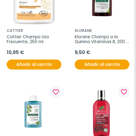
CATTIER
KLORANE
Cattier Champú Uso 
Klorane Champú a la 
Frecuente, 250 ml
Quinina Vitaminas B, 200 
ml.
10,95 €
9,50 €
Añadir al carrito
Añadir al carrito
favorite_border
favorite_border