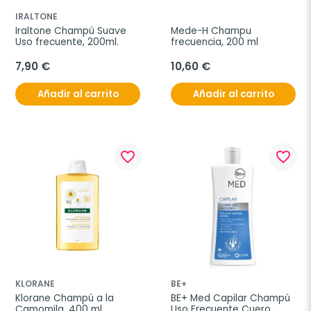
IRALTONE
Iraltone Champú Suave 
Mede-H Champu 
Uso frecuente, 200ml.
frecuencia, 200 ml
7,90 €
10,60 €
Añadir al carrito
Añadir al carrito
favorite_border
favorite_border
KLORANE
BE+
Klorane Champú a la 
BE+ Med Capilar Champú 
Camomila, 400 ml
Uso Frecuente Cuero 