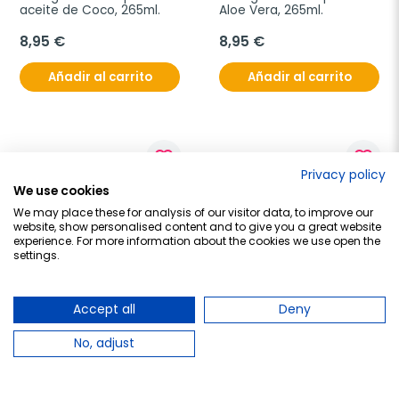
aceite de Coco, 265ml.
Aloe Vera, 265ml.
8,95 €
8,95 €
Añadir al carrito
Añadir al carrito
favorite_border
favorite_border
Privacy policy
We use cookies
We may place these for analysis of our visitor data, to improve our
website, show personalised content and to give you a great website
experience. For more information about the cookies we use open the
settings.
Accept all
Deny
DR ORGANICS
Dr Organic Champú de 
Nosa Champú árbol de té 
No, adjust
Miel de Manuka, 265ml.
verde, 250ml.
9,12 €
7,50 €