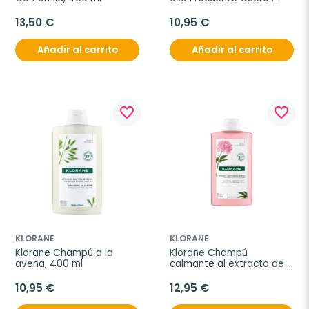
Cabelludo, 400 ml
13,50 €
10,95 €
Añadir al carrito
Añadir al carrito
favorite_border
favorite_border
KLORANE
KLORANE
Klorane Champú a la 
Klorane Champú 
avena, 400 ml
calmante al extracto de 
peonia, 400 ml
10,95 €
12,95 €