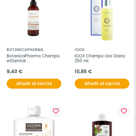
BOTÁNICAPHARMA
IOOX
BotanicaPharma Champú 
IOOX Champù Uso Diario 
eSSential 
250 ml.
reconstituyente, 250ml.
9,40 €
10,85 €
Añadir al carrito
Añadir al carrito
favorite_border
favorite_border