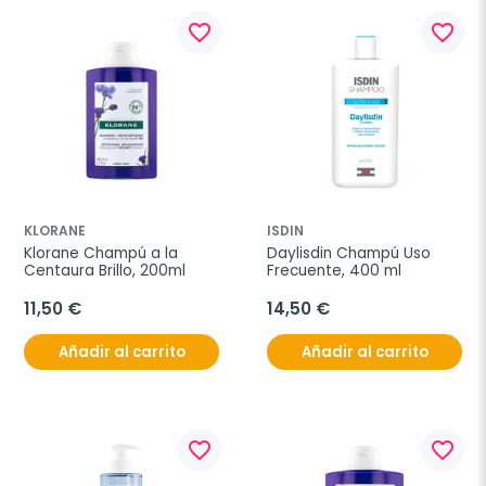
favorite_border
favorite_border
KLORANE
ISDIN
Klorane Champú a la 
Daylisdin Champú Uso 
Centaura Brillo, 200ml
Frecuente, 400 ml
11,50 €
14,50 €
Añadir al carrito
Añadir al carrito
favorite_border
favorite_border