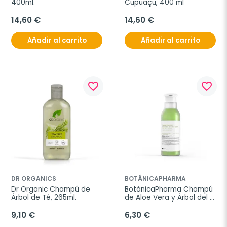
400ml.
Cupuaçu, 400 ml
14,60 €
14,60 €
Añadir al carrito
Añadir al carrito
favorite_border
favorite_border
DR ORGANICS
BOTÁNICAPHARMA
Dr Organic Champú de 
BotánicaPharma Champú 
Árbol de Té, 265ml.
de Aloe Vera y Árbol del 
Té, 250 ml.
9,10 €
6,30 €