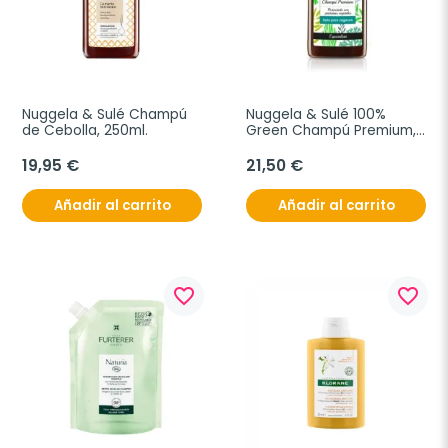
Nuggela & Sulé Champú 
Nuggela & Sulé 100% 
de Cebolla, 250ml.
Green Champú Premium, 
250 ml
19,95 €
21,50 €
Añadir al carrito
Añadir al carrito
favorite_border
favorite_border