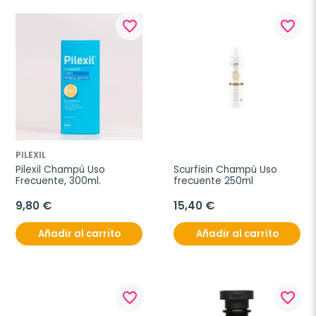
favorite_border
favorite_border
PILEXIL
Pilexil Champú Uso 
Scurfisin Champú Uso 
Frecuente, 300ml.
frecuente 250ml
9,80 €
15,40 €
Añadir al carrito
Añadir al carrito
favorite_border
favorite_border