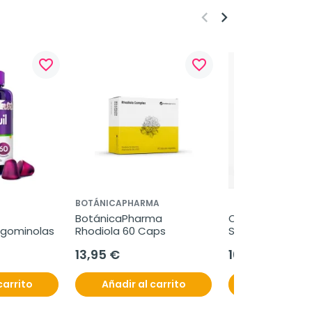
keyboard_arrow_left
keyboard_arrow_right
favorite_border
favorite_border
BOTÁNICAPHARMA
BotánicaPharma 
ODM 5 Edema Co
 gominolas
Rhodiola 60 Caps
Sol. Oftalmica, 1
13,95 €
16,80 €
carrito
Añadir al carrito
Añadir al c