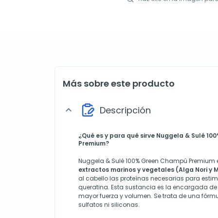
Más sobre este producto
Descripción
expand_more
¿Qué es y para qué sirve Nuggela & Sulé 1
Premium?
Nuggela & Sulé 100% Green Champú Premium 
extractos marinos y vegetales (Alga Nori y
al cabello las proteínas necesarias para esti
queratina. Esta sustancia es la encargada de
mayor fuerza y volumen. Se trata de una fórmu
sulfatos ni siliconas.