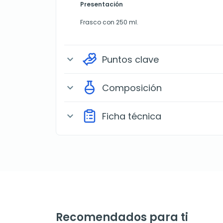
Presentación
Frasco con 250 ml.
Puntos clave
expand_more
Composición
expand_more
Ficha técnica
expand_more
Recomendados para ti