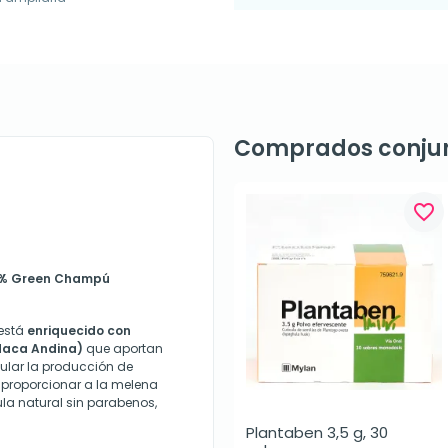
Comprados conju
favorite_border
00% Green Champú
está
enriquecido con
 Maca Andina)
que aportan
mular la producción de
 proporcionar a la melena
la natural sin parabenos,
Plantaben 3,5 g, 30 