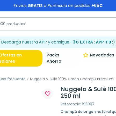
Envíos
GRATIS
a Península en pedidos
+65€
Descarga nuestra APP y consigue
-3€ EXTRA
:
APP-FB
;)
Ofertas en
Packs
Novedades
Solares
Ahorro
so frecuente
Nuggela & Sulé 100% Green Champú Premium, 
Nuggela & Sulé 1
favorite_border
250 ml
Referencia: 195987
Champú de origen natural qu