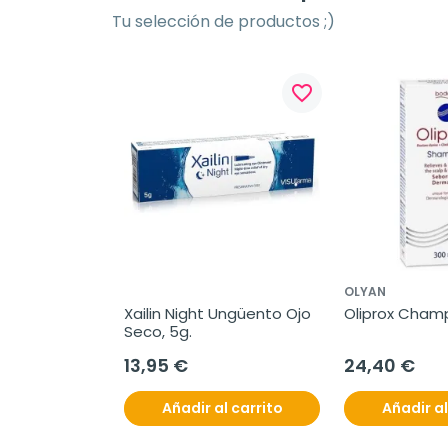
Tu selección de productos ;)
favorite_border
OLYAN
Xailin Night Ungüento Ojo 
Oliprox Champ
Seco, 5g.
13,95 €
24,40 €
Añadir al carrito
Añadir al