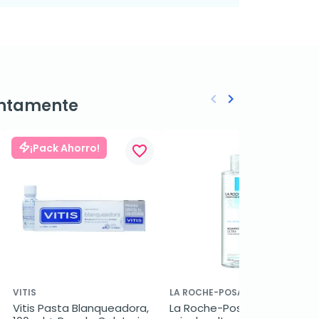
keyboard_arrow_left
keyboard_arrow_right
ntamente
Anterior
Siguiente
¡Pack Ahorro!
favorite_border
favorite_border
VITIS
LA ROCHE-POSAY
Vitis Pasta Blanqueadora, 
La Roche-Posay agua 