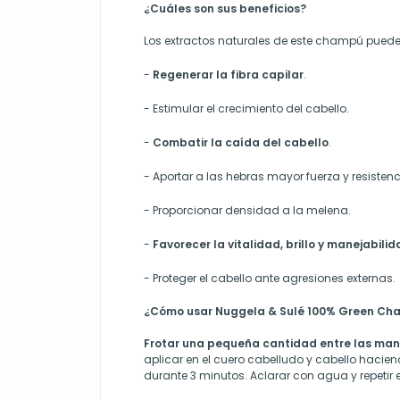
¿Cuáles son sus beneficios?
Los extractos naturales de este champú puede
-
Regenerar la fibra capilar
.
-
Estimular el crecimiento del cabello.
-
Combatir la caída del cabello
.
-
Aportar a
las hebras
mayor fuerza y resistenc
- Proporcionar
densidad a la melena.
-
Favorecer la vitalidad, brillo y manejabili
-
Proteger el cabello ante agresiones externas.
¿Cómo usar Nuggela & Sulé 100% Green C
Frotar una pequeña cantidad entre las man
aplicar en el cuero cabelludo y cabello hacie
durante 3 minutos. Aclarar con agua y repetir e