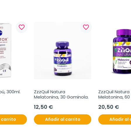
favorite_border
favorite_border
ú, 300ml.
ZzzQuil Natura 
ZzzQuil Natura 
Melatonina, 30 Gominola.
Melatonina, 60
12,50 €
20,50 €
 carrito
Añadir al carrito
Añadir al 