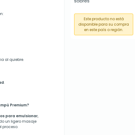
sobres
n:
Este producto no está
disponible para su compra
en este país o región.
ia al quiebre.
dad
.
hampú Premium?
os para emulsionar
,
ndo un ligero masaje
l proceso.