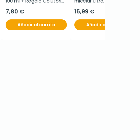
100 ml + Regalo Colutorio 
micelar ultra, 400 ml
Blanqueante
7,80 €
15,99 €
Añadir al carrito
Añadir al carrito