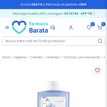
Envíos
GRATIS
a Península en pedidos
+65€
Descarga nuestra APP y consigue
-3€ EXTRA
:
APP-FB
;)
0
0
menu
Inicio
Higiene
Cabello
Champú
Champú uso frecuente
Kl
favorite_border