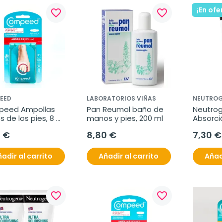
¡En ofe
favorite_border
favorite_border
EED
LABORATORIOS VIÑAS
NEUTRO
eed Ampollas 
Pan Reumol baño de 
Neutrog
 de los pies, 8 
manos y pies, 200 ml
Absorci
100 ml
0 €
8,80 €
7,30 €
adir al carrito
Añadir al carrito
Añad
favorite_border
favorite_border