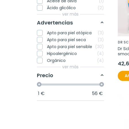
Aceite de oliva
1
Ácido glicólico
2
ver más
Advertencias
Apto para piel atópica
3
Apto para piel seca
3
DR SC
Apto para piel sensible
30
Dr Sc
Hipoalergénico
4
smoo
elec
Orgánico
4
42,
ver más
Precio
Añ
1
€
56
€