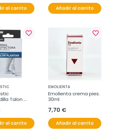
ir al carrito
Añadir al carrito
favorite_border
favorite_border
STIC
EMOLIENTA
tic 
Emolienta crema pies. 
lla Talon 
30ml
ica 36-41, 2 
€
7,70 €
es
ir al carrito
Añadir al carrito