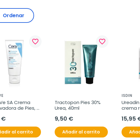
Ordenar
favorite_border
favorite_border
VE
ISDIN
Ve SA Crema 
Tractopon Pies 30% 
Ureadin
adora de Pies, 
Urea, 40ml
crema r
pies, 10
 €
9,50 €
15,95 
adir al carrito
Añadir al carrito
Añad