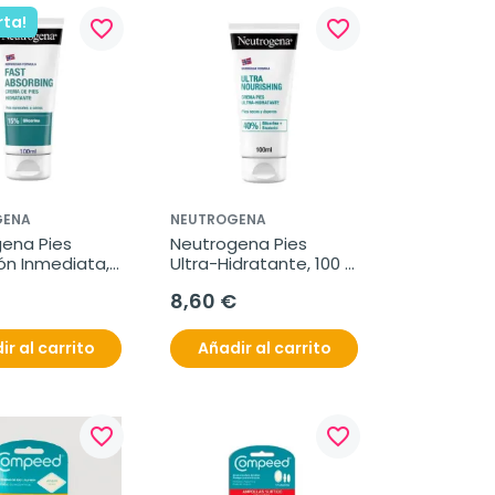
rta!
favorite_border
favorite_border
GENA
NEUTROGENA
ena Pies 
Neutrogena Pies 
ón Inmediata, 
Ultra-Hidratante, 100 
ml
8,60 €
ir al carrito
Añadir al carrito
favorite_border
favorite_border