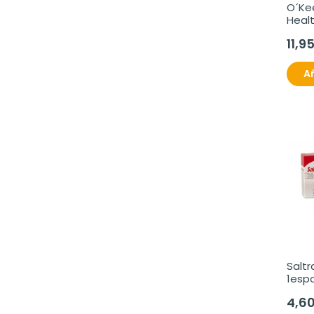
O´Kee
Healt
11,9
Añ
Saltr
1espo
4,6