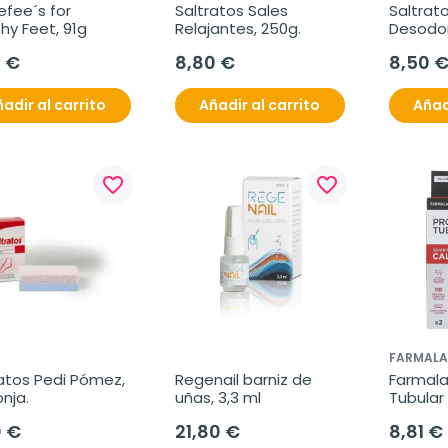
fee´s for 
Saltratos Sales 
Saltrato
hy Feet, 91g
Relajantes, 250g.
Desodor
5 €
8,80 €
8,50 
adir al carrito
Añadir al carrito
Añad
favorite_border
favorite_border
FARMALA
atos Pedi Pómez, 
Regenail barniz de 
Farmalas
nja.
uñas, 3,3 ml
Tubular 
unidad
0 €
21,80 €
8,81 €