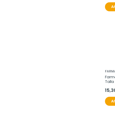
Añ
FARM
Farma
Talla
unid
15,3
Añ