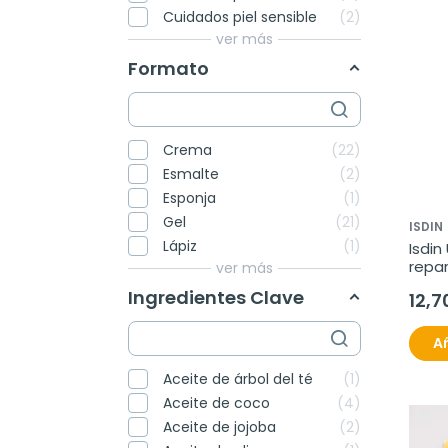
Cuidados piel sensible
2
ver más
Formato
Crema
22
Esmalte
2
Esponja
1
Gel
21
ISDIN
Lápiz
1
Isdin
repar
ver más
Ingredientes Clave
12,7
Añ
Aceite de árbol del té
1
Aceite de coco
4
Aceite de jojoba
2