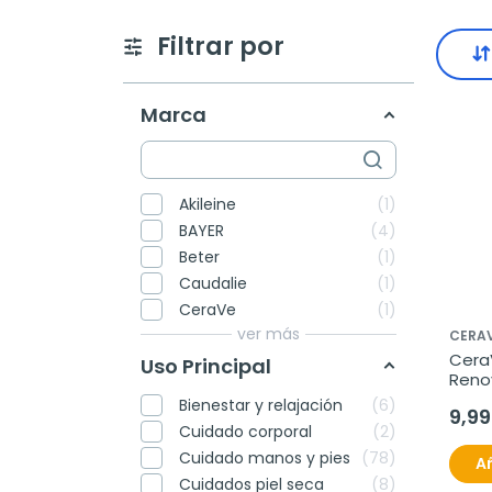
Filtrar por
Marca
Akileine
1
BAYER
4
Beter
1
Caudalie
1
CeraVe
1
ver más
CERA
Cera
Uso Principal
Renov
88ml.
Bienestar y relajación
6
9,99
Cuidado corporal
2
Cuidado manos y pies
78
Añ
Cuidados piel seca
8