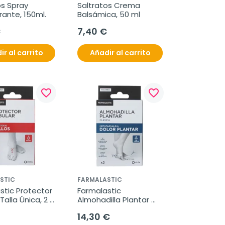
s Spray 
Saltratos Crema 
ante, 150ml.
Balsámica, 50 ml
€
7,40 €
ir al carrito
Añadir al carrito
favorite_border
favorite_border
STIC
FARMALASTIC
tic Protector 
Farmalastic 
Talla Única, 2 
Almohadilla Plantar 
es
Clasica Talla Única 36-
14,30 €
41