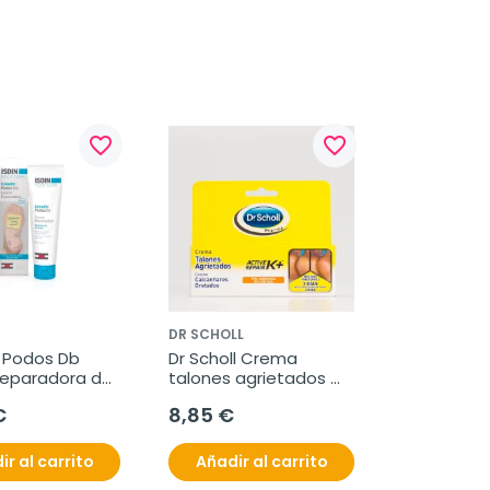
favorite_border
favorite_border
DR SCHOLL
 Podos Db 
Dr Scholl Crema 
eparadora de 
talones agrietados 
0 ml
60ml
€
8,85 €
ir al carrito
Añadir al carrito