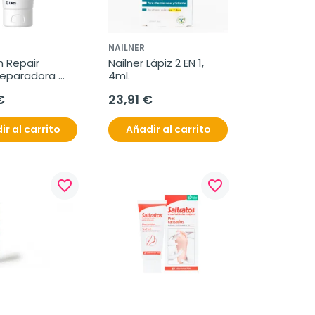
NAILNER
 Repair 
Nailner Lápiz 2 EN 1, 
eparadora 
4ml.
0 ml
€
23,91 €
ir al carrito
Añadir al carrito
favorite_border
favorite_border