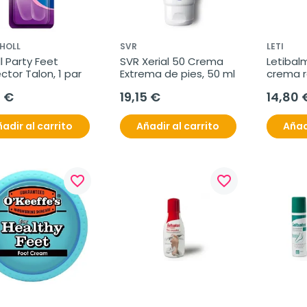
HOLL
SVR
LETI
l Party Feet 
SVR Xerial 50 Crema 
Letibalm
ctor Talon, 1 par
Extrema de pies, 50 ml
crema r
pies, 10
5 €
19,15 €
14,80 
adir al carrito
Añadir al carrito
Añad
favorite_border
favorite_border