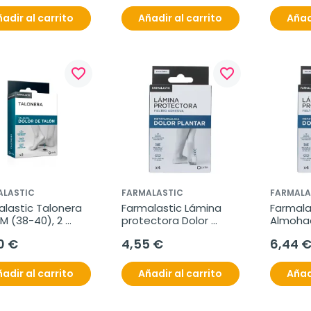
adir al carrito
Añadir al carrito
Añad
favorite_border
favorite_border
ALASTIC
FARMALASTIC
FARMALA
lastic Talonera 
Farmalastic Lámina 
Farmalas
 M (38-40), 2 
protectora Dolor 
Almohadi
ades
Plantar, 4 unidades
Talla Un
0 €
4,55 €
6,44 
unidad
adir al carrito
Añadir al carrito
Añad