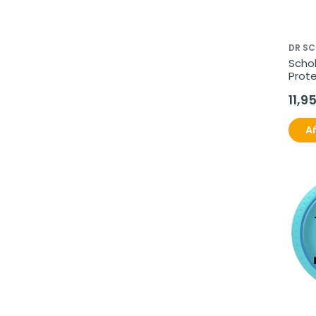
DR SC
Schol
Prote
11,9
Añ