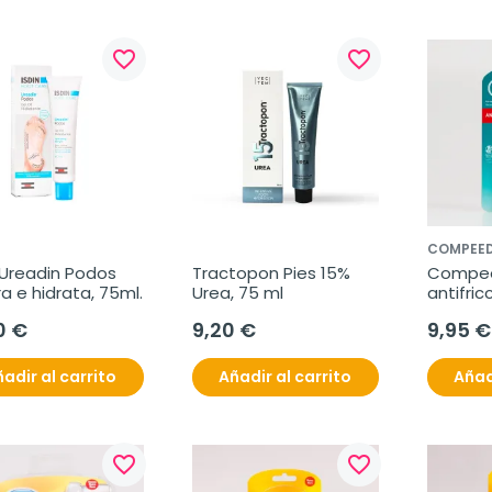
favorite_border
favorite_border
COMPEE
 Ureadin Podos 
Tractopon Pies 15% 
Compeed
a e hidrata, 75ml.
Urea, 75 ml
antifric
0 €
9,20 €
9,95 €
adir al carrito
Añadir al carrito
Añad
favorite_border
favorite_border