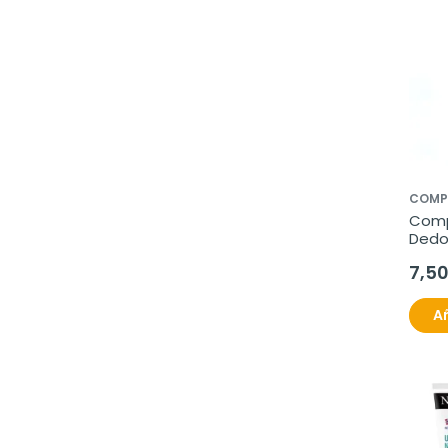
COMP
Comp
Dedos
ud
7,5
Añ