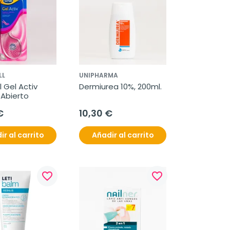
LL
UNIPHARMA
 Gel Activ 
Dermiurea 10%, 200ml. 
Abierto
€
10,30 €
ir al carrito
Añadir al carrito
favorite_border
favorite_border