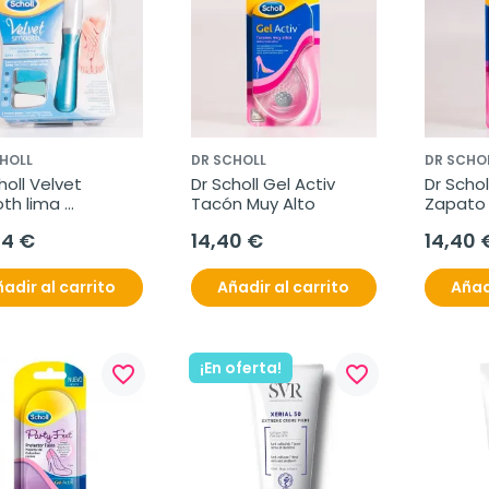
HOLL
DR SCHOLL
DR SCHO
holl Velvet 
Dr Scholl Gel Activ 
Dr Scholl
th lima 
Tacón Muy Alto 
Zapato 
trónica uñas
64 €
14,40 €
14,40 
adir al carrito
Añadir al carrito
Añad
¡En oferta!
favorite_border
favorite_border