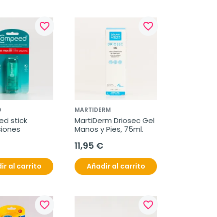
favorite_border
favorite_border
D
MARTIDERM
 stick 
MartiDerm Driosec Gel 
ciones
Manos y Pies, 75ml.
11,95 €
ir al carrito
Añadir al carrito
favorite_border
favorite_border