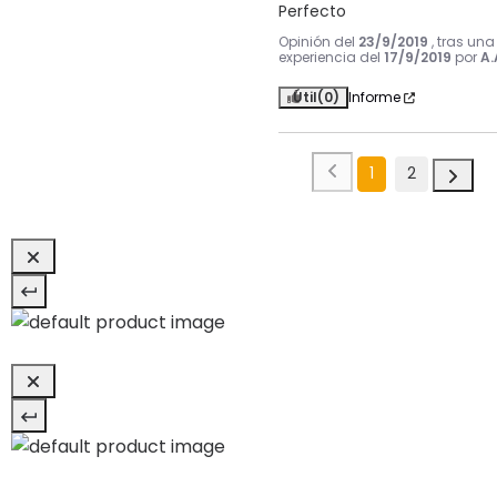
Perfecto
Opinión del
23/9/2019
, tras una
experiencia del
17/9/2019
por
A.
Útil
(0)
Informe
1
2