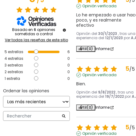
/
5
/
5
Opinión verificada
Lo he empezado a usar hace
poco, y es realmente 
efectivo
Basado en
6
opiniones
Opinión del
30/1/2023
, tras una
sometidas a control
experiencia del
12/1/2023
por
A.
Ver todas las reseñas de este sitio
Útil
(0)
Informe
5
estrellas
6
4
estrellas
0
3
estrellas
0
5
/
5
2
estrellas
0
Opinión verificada
1
estrella
0
Bien.
Ordenar las opiniones
Opinión del
9/8/2022
, tras una
experiencia del
19/7/2022
por
A.
Útil
(0)
Informe
5
/
5
Opinión verificada