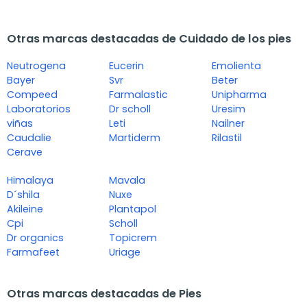
Otras marcas destacadas de Cuidado de los pies
Neutrogena
Eucerin
Emolienta
Bayer
Svr
Beter
Compeed
Farmalastic
Unipharma
Laboratorios
Dr scholl
Uresim
viñas
Leti
Nailner
Caudalie
Martiderm
Rilastil
Cerave
Himalaya
Mavala
D´shila
Nuxe
Akileine
Plantapol
Cpi
Scholl
Dr organics
Topicrem
Farmafeet
Uriage
Otras marcas destacadas de Pies