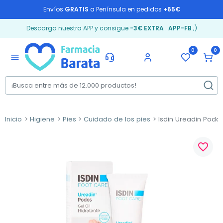
Envíos
GRATIS
a Península en pedidos
+65€
Descarga nuestra APP y consigue
-3€ EXTRA
:
APP-FB
;)
0
0
menu
Inicio
Higiene
Pies
Cuidado de los pies
Isdin Ureadin Podos
favorite_border