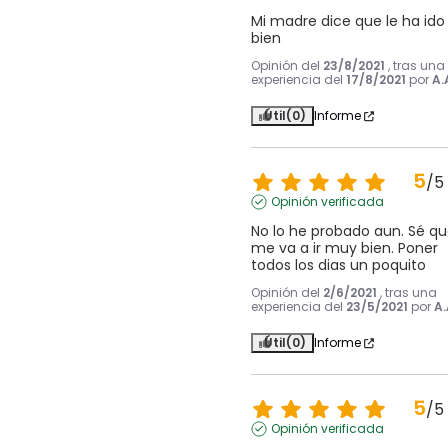
Mi madre dice que le ha ido 
bien
Opinión del
23/8/2021
, tras una
experiencia del
17/8/2021
por
A.
Útil
(0)
Informe
5
/
5
Opinión verificada
No lo he probado aun. Sé qu
me va a ir muy bien. Poner 
todos los dias un poquito
Opinión del
2/6/2021
, tras una
experiencia del
23/5/2021
por
A.
Útil
(0)
Informe
5
/
5
Opinión verificada