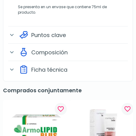
Se presenta en un envase que contiene 75ml de
producto.
Puntos clave
expand_more
Composición
expand_more
Ficha técnica
expand_more
Comprados conjuntamente
favorite_border
favorite_border