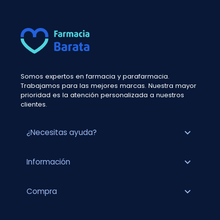
Somos expertos en farmacia y parafarmacia.
Trabajamos para las mejores marcas. Nuestra mayor
prioridad es la atención personalizada a nuestros
clientes.
expand_more
¿Necesitas ayuda?
expand_more
Información
expand_more
Compra