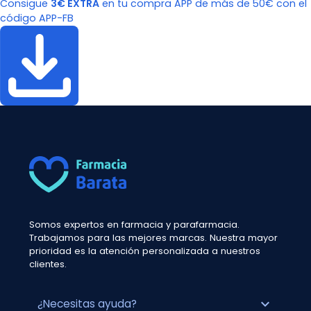
Consigue
3€ EXTRA
en tu compra APP de más de 50€ con el
código APP-FB
Somos expertos en farmacia y parafarmacia.
Trabajamos para las mejores marcas. Nuestra mayor
prioridad es la atención personalizada a nuestros
clientes.
expand_more
¿Necesitas ayuda?