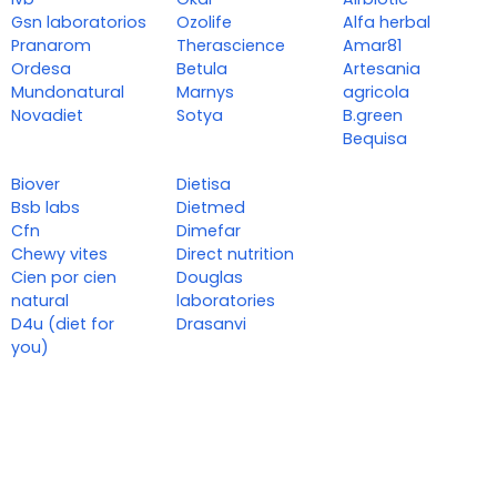
Gsn laboratorios
Ozolife
Alfa herbal
Pranarom
Therascience
Amar81
Ordesa
Betula
Artesania
Mundonatural
Marnys
agricola
Novadiet
Sotya
B.green
Bequisa
Biover
Dietisa
Bsb labs
Dietmed
Cfn
Dimefar
Chewy vites
Direct nutrition
Cien por cien
Douglas
natural
laboratories
D4u (diet for
Drasanvi
you)