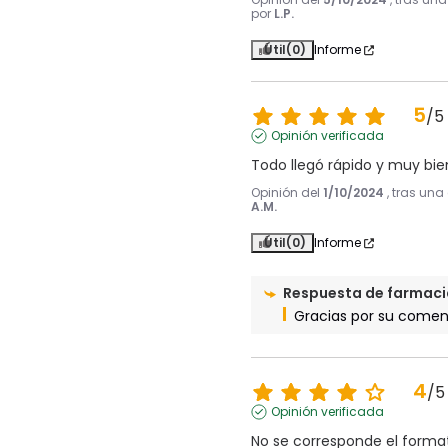
por
L.P.
Útil
(0)
Informe
5
/
5
Opinión verificada
Todo llegó rápido y muy b
Opinión del
1/10/2024
, tras una
A.M.
Útil
(0)
Informe
Respuesta de
farmaci
Gracias por su coment
4
/
5
Opinión verificada
No se corresponde el format