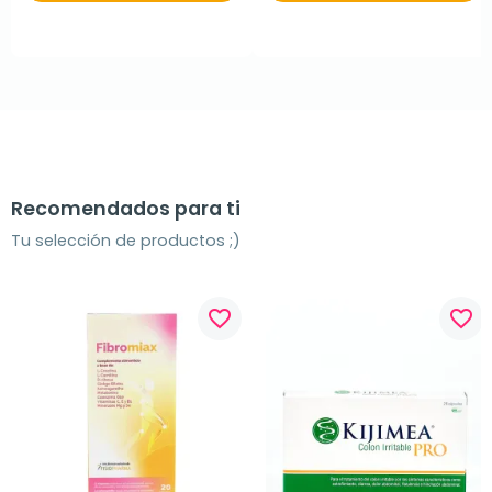
Recomendados para ti
Tu selección de productos ;)
favorite_border
favorite_border