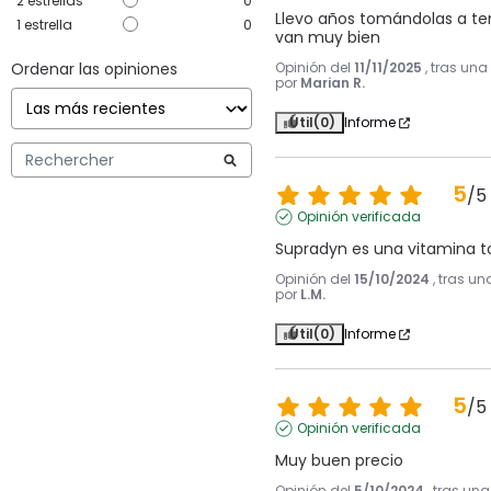
2
estrellas
0
Llevo años tomándolas a t
1
estrella
0
van muy bien
Ordenar las opiniones
Opinión del
11/11/2025
, tras una
por
Marian R.
Útil
(0)
Informe
5
/
5
Opinión verificada
Supradyn es una vitamina t
Opinión del
15/10/2024
, tras u
por
L.M.
Útil
(0)
Informe
5
/
5
Opinión verificada
Muy buen precio
Opinión del
5/10/2024
, tras un