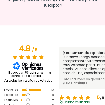
suscriptor!
4.8
/
5
Resumen de opinion
Supradyn Energy destaca 
complemento vitamínico 
muy valorado por su buen
precio. Muchos clientes a
Basado en
53
opiniones
años de uso, especialmen
sometidas a control
Este resumen es generado
Ver todas las reseñas de este sitio
¿Fue útil?
Sí
No
5
estrellas
43
4
estrellas
8
5
/
5
3
estrellas
2
Opinión verificada