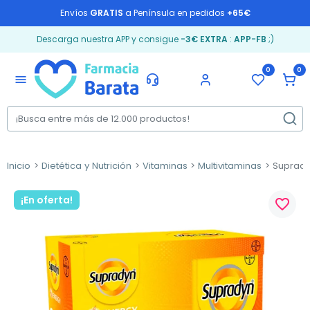
Envíos
GRATIS
a Península en pedidos
+65€
Descarga nuestra APP y consigue
-3€ EXTRA
:
APP-FB
;)
0
0
menu
Inicio
Dietética y Nutrición
Vitaminas
Multivitaminas
Suprady
¡En oferta!
favorite_border