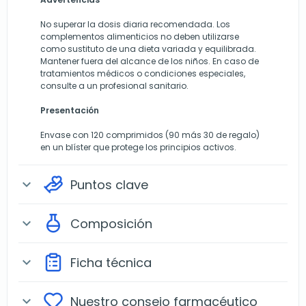
No superar la dosis diaria recomendada. Los
complementos alimenticios no deben utilizarse
como sustituto de una dieta variada y equilibrada.
Mantener fuera del alcance de los niños. En caso de
tratamientos médicos o condiciones especiales,
consulte a un profesional sanitario.
Presentación
Envase con 120 comprimidos (90 más 30 de regalo)
en un blíster que protege los principios activos.
Puntos clave
expand_more
Composición
expand_more
Ficha técnica
expand_more
Nuestro consejo farmacéutico
expand_more