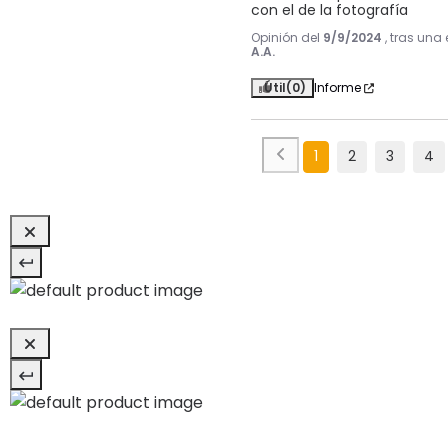
con el de la fotografía
Opinión del
9/9/2024
, tras una
A.A.
Útil
(0)
Informe
1
2
3
4