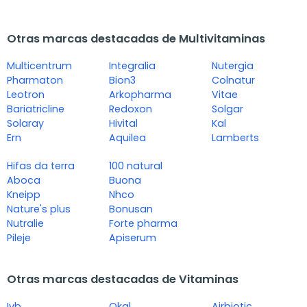
Otras marcas destacadas de Multivitaminas
Multicentrum
Integralia
Nutergia
Pharmaton
Bion3
Colnatur
Leotron
Arkopharma
Vitae
Bariatricline
Redoxon
Solgar
Solaray
Hivital
Kal
Ern
Aquilea
Lamberts
Hifas da terra
100 natural
Aboca
Buona
Kneipp
Nhco
Nature's plus
Bonusan
Nutralie
Forte pharma
Pileje
Apiserum
Otras marcas destacadas de Vitaminas
Ivb
Okal
Airbiotic