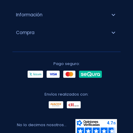
expand_more
Información
expand_more
Compra
Pago seguro:
Envíos realizados con:
No lo decimos nosotros...