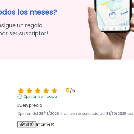
odos los meses?
nsigue un regalo
or ser suscriptor!
5
/
5
Opinión verificada
Buen precio
Opinión del
29/11/2025
, tras una experiencia del
31/10/2025
po
Útil
(0)
Informe