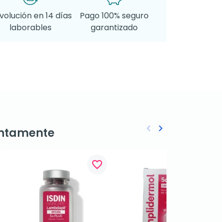
volución en 14 días
Pago 100% seguro
laborables
garantizado
keyboard_arrow_left
keyboard_arrow_right
ntamente
Anterior
Siguiente
favorite_border
favorite_border