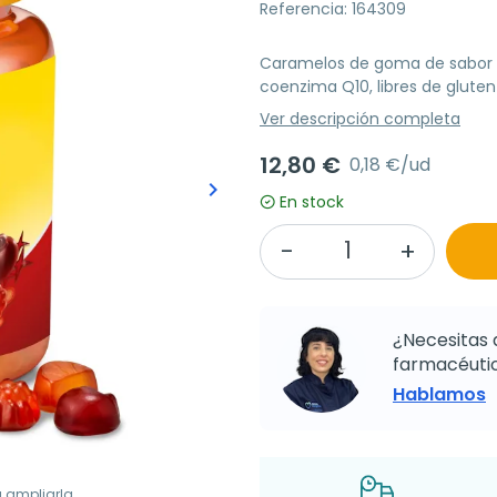
Referencia: 164309
Caramelos de goma de sabor a 
coenzima Q10, libres de gluten
Ver descripción completa
12,80 €
0,18 €/ud
keyboard_arrow_right
Siguiente
En stock
¿Necesitas 
farmacéutic
Hablamos
a ampliarla