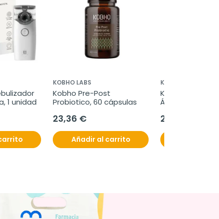
KOBHO LABS
KOBHO LABS
bulizador 
Kobho Pre-Post 
Kobho Colágeno
a, 1 unidad
Probiotico, 60 cápsulas
Ácido Hialurónico
viales
23,36 €
21,55 €
carrito
Añadir al carrito
Añadir al c