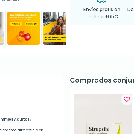
Envíos gratis en
De
pedidos +65€
Comprados conju
favorite_border
Gummies Adultos?
lemento alimenticio en