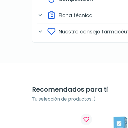
Ficha técnica
expand_more
Nuestro consejo farmacéu
expand_more
Recomendados para ti
Tu selección de productos ;)
favorite_border