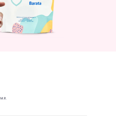
r
M.R.