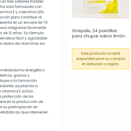
n tres sabores frutales
ha sido formulado con
itamina E y coenzima Q10,
ción para contribuir al
 presenta en un envase de 70
para integrarse fácilmente
Strepsils, 24 pastillas 
s de 12 años. Su fórmula
para chupar sabor limón
ernativa fácil y agradable
 diaria de vitaminas sin
Este producto no está
disponible para su compra
en este país o región.
l metabolismo energético
teínas, grasas y
ibuye a la formación
oxidante, ayudando a
La vitamina E actúa
a protección de las
ene en la producción de
or su participación en
etabólicas que intervienen