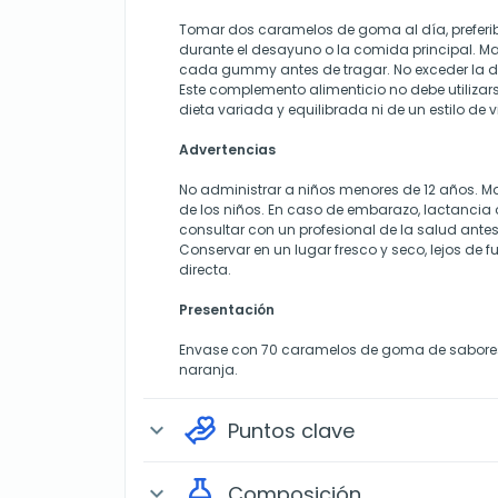
Tomar dos caramelos de goma al día, prefer
durante el desayuno o la comida principal. 
cada gummy antes de tragar. No exceder la 
Este complemento alimenticio no debe utilizar
dieta variada y equilibrada ni de un estilo de 
Advertencias
No administrar a niños menores de 12 años. M
de los niños. En caso de embarazo, lactancia
consultar con un profesional de la salud ante
Conservar en un lugar fresco y seco, lejos de fu
directa.
Presentación
Envase con 70 caramelos de goma de sabores
naranja.
Puntos clave
expand_more
Composición
expand_more