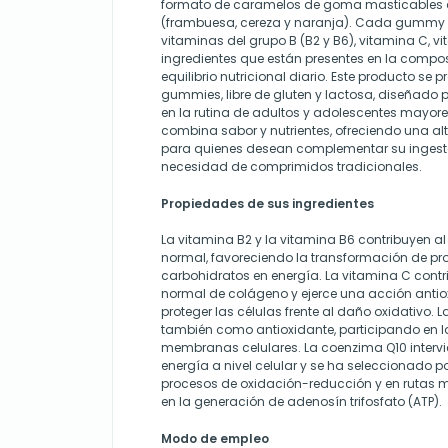
formato de caramelos de goma masticables co
(frambuesa, cereza y naranja). Cada gummy 
vitaminas del grupo B (B2 y B6), vitamina C, v
ingredientes que están presentes en la composi
equilibrio nutricional diario. Este producto se
gummies, libre de gluten y lactosa, diseñado 
en la rutina de adultos y adolescentes mayore
combina sabor y nutrientes, ofreciendo una alt
para quienes desean complementar su ingesta
necesidad de comprimidos tradicionales.
Propiedades de sus ingredientes
La vitamina B2 y la vitamina B6 contribuyen a
normal, favoreciendo la transformación de pro
carbohidratos en energía. La vitamina C contr
normal de colágeno y ejerce una acción anti
proteger las células frente al daño oxidativo. 
también como antioxidante, participando en l
membranas celulares. La coenzima Q10 intervi
energía a nivel celular y se ha seleccionado p
procesos de oxidación-reducción y en rutas m
en la generación de adenosín trifosfato (ATP).
Modo de empleo