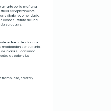
iblemente por la mañana
Masticar completamente
dosis diaria recomendada.
se como sustituto de una
vida saludable.
antener fuera del alcance
 o medicación concurrente,
s de iniciar su consumo.
entes de calor y luz
 frambuesa, cereza y