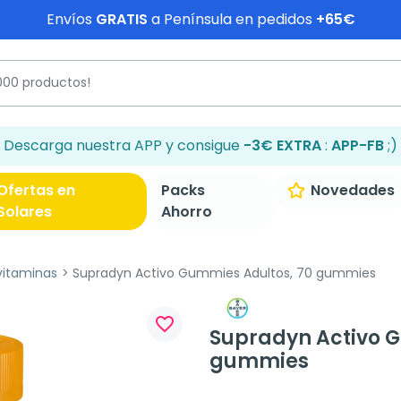
Envíos
GRATIS
a Península en pedidos
+65€
Descarga nuestra APP y consigue
-3€ EXTRA
:
APP-FB
;)
Ofertas en
Packs
Novedades
Solares
Ahorro
vitaminas
Supradyn Activo Gummies Adultos, 70 gummies
favorite_border
Supradyn Activo G
gummies