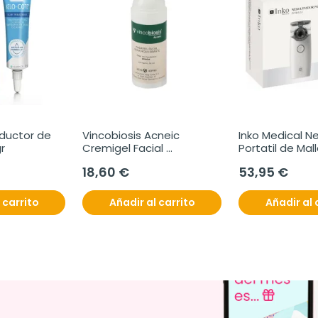
uctor de 
Vincobiosis Acneic 
Inko Medical Ne
gr
Cremigel Facial 
Portatil de Mall
Dermoequilibrante, 50 ml
18,60 €
53,95 €
 carrito
Añadir al carrito
Añadir al 