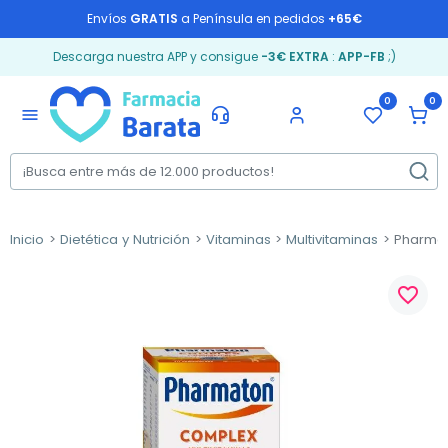
Envíos
GRATIS
a Península en pedidos
+65€
Descarga nuestra APP y consigue
-3€ EXTRA
:
APP-FB
;)
0
0
menu
Inicio
Dietética y Nutrición
Vitaminas
Multivitaminas
Pharmat
favorite_border