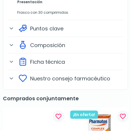
Presentación
Frasco con 30 comprimidos.
Puntos clave
expand_more
Composición
expand_more
Ficha técnica
expand_more
Nuestro consejo farmacéutico
expand_more
Comprados conjuntamente
¡En oferta!
favorite_border
favorite_border