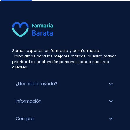
Somos expertos en farmacia y parafarmacia.
Trabajamos para las mejores marcas. Nuestra mayor
prioridad es la atención personalizada a nuestros
clientes.
expand_more
¿Necesitas ayuda?
expand_more
Información
expand_more
Compra