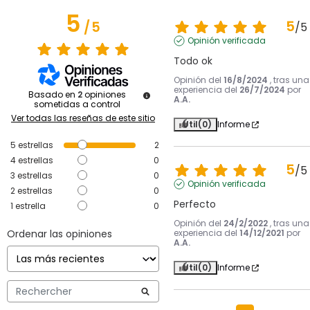
5
5
/
5
/
5
Opinión verificada
Todo ok
Opinión del
16/8/2024
, tras una
experiencia del
26/7/2024
por
Basado en
2
opiniones
A.A.
sometidas a control
Ver todas las reseñas de este sitio
Útil
(0)
Informe
5
estrellas
2
4
estrellas
0
5
/
5
3
estrellas
0
Opinión verificada
2
estrellas
0
Perfecto
1
estrella
0
Opinión del
24/2/2022
, tras una
Ordenar las opiniones
experiencia del
14/12/2021
por
A.A.
Útil
(0)
Informe