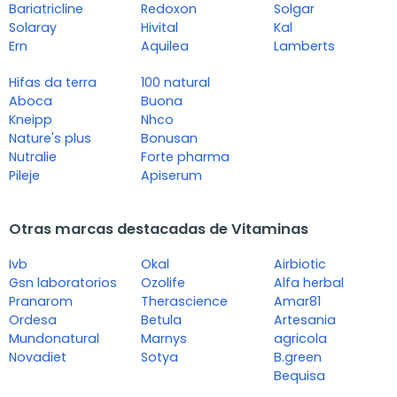
Bariatricline
Redoxon
Solgar
Solaray
Hivital
Kal
Ern
Aquilea
Lamberts
Hifas da terra
100 natural
Aboca
Buona
Kneipp
Nhco
Nature's plus
Bonusan
Nutralie
Forte pharma
Pileje
Apiserum
Otras marcas destacadas de Vitaminas
Ivb
Okal
Airbiotic
Gsn laboratorios
Ozolife
Alfa herbal
Pranarom
Therascience
Amar81
Ordesa
Betula
Artesania
Mundonatural
Marnys
agricola
Novadiet
Sotya
B.green
Bequisa